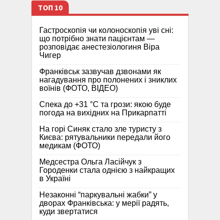
ТОП 10
Гастроскопія чи колоноскопія уві сні:
що потрібно знати пацієнтам —
розповідає анестезіологиня Віра
Чигер
Франківськ зазвучав дзвонами як
нагадування про полонених і зниклих
воїнів (ФОТО, ВІДЕО)
Спека до +31 °C та грози: якою буде
погода на вихідних на Прикарпатті
На горі Синяк стало зле туристу з
Києва: рятувальники передали його
медикам (ФОТО)
Медсестра Ольга Ласійчук з
Городенки стала однією з найкращих
в Україні
Незаконні “паркувальні жабки” у
дворах Франківська: у мерії радять,
куди звертатися