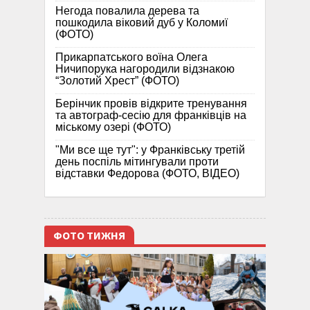
Негода повалила дерева та
пошкодила віковий дуб у Коломиї
(ФОТО)
Прикарпатського воїна Олега
Ничипорука нагородили відзнакою
“Золотий Хрест” (ФОТО)
Берінчик провів відкрите тренування
та автограф-сесію для франківців на
міському озері (ФОТО)
"Ми все ще тут": у Франківську третій
день поспіль мітингували проти
відставки Федорова (ФОТО, ВІДЕО)
ФОТО ТИЖНЯ