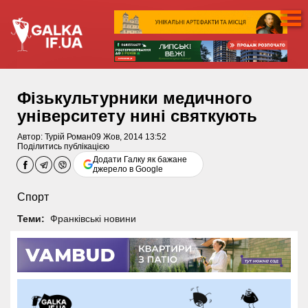
Фізькультурники медичного
університету нині святкують
Автор:
Турій Роман
09 Жов, 2014 13:52
Поділитись публікацією
Додати Галку як бажане
джерело в Google
Спорт
Теми:
Франківські новини