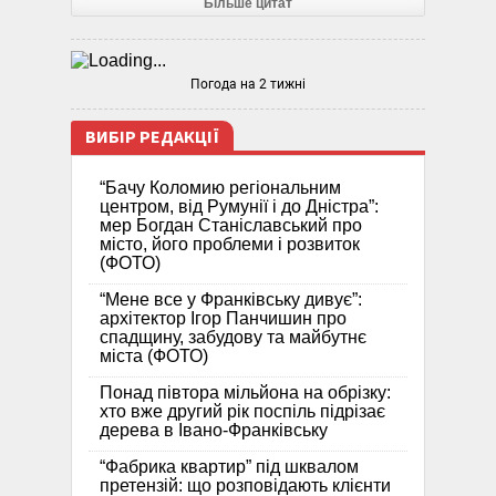
Більше цитат
Погода на 2 тижні
ВИБІР РЕДАКЦІЇ
“Бачу Коломию регіональним
центром, від Румунії і до Дністра”:
мер Богдан Станіславський про
місто, його проблеми і розвиток
(ФОТО)
“Мене все у Франківську дивує”:
архітектор Ігор Панчишин про
спадщину, забудову та майбутнє
міста (ФОТО)
Понад півтора мільйона на обрізку:
хто вже другий рік поспіль підрізає
дерева в Івано-Франківську
“Фабрика квартир” під шквалом
претензій: що розповідають клієнти