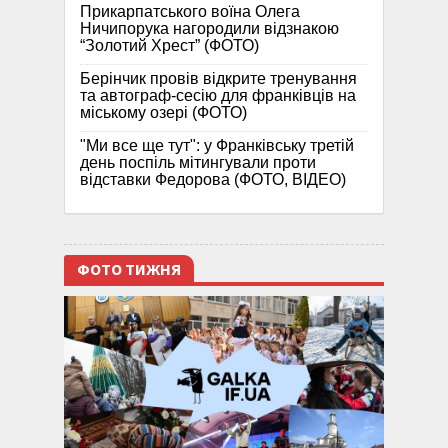
Прикарпатського воїна Олега
Ничипорука нагородили відзнакою
“Золотий Хрест” (ФОТО)
Берінчик провів відкрите тренування
та автограф-сесію для франківців на
міському озері (ФОТО)
"Ми все ще тут": у Франківську третій
день поспіль мітингували проти
відставки Федорова (ФОТО, ВІДЕО)
ФОТО ТИЖНЯ