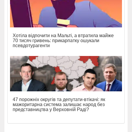
Хотіла відпочити на Мальті, а втратила майже
70 тисяч гривень: прикарпатку ошукали
псевдотурагенти
47 порожніх округів та депутати-втікачі: як
мажоритарна система залишає народ без
представництва у Верховній Раді?