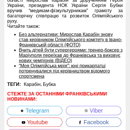
області Мирослав Карабін за дорученням Героя
України, президента НОК України Сергія Бубки
вручив “медикам-фізкультурникам” грамоту за
багаторічну співпрацю та розвиток Олімпійського
руху.
Читайте також:
Без альтернативи: Мирослав Карабін знову
став керівником Олімпійського комітету в Івано-
Франківській області (ФОТО)
Вчить дітей бути супергероями: тренер-боксер з
Маріуполя переїхав до Франківська та виховує
нових чемпіонів (ВІДЕО)
“Моя Олімпійська мрія”: юні прикарпатці
потренувалися під керівництвом відомого
спортсмена
ТЕГИ:
Карабін,
Бубка
СТЕЖТЕ ЗА ОСТАННІМИ ФРАНКІВСЬКИМИ
НОВИНАМИ:
Telegram
Viber
Youtube
Facebook