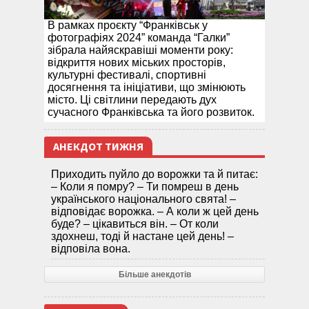
В рамках проєкту “Франківськ у
фотографіях 2024” команда “Галки”
зібрала найяскравіші моменти року:
відкриття нових міських просторів,
культурні фестивалі, спортивні
досягнення та ініціативи, що змінюють
місто. Ці світлини передають дух
сучасного Франківська та його розвиток.
АНЕКДОТ ТИЖНЯ
Приходить пуйло до ворожки та й питає:
– Коли я помру? – Ти помреш в день
українського національного свята! –
відповідає ворожка. – А коли ж цей день
буде? – цікавиться він. – От коли
здохнеш, тоді й настане цей день! –
відповіла вона.
Більше анекдотів