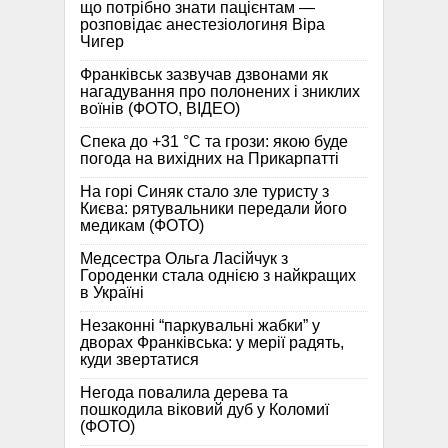
що потрібно знати пацієнтам —
розповідає анестезіологиня Віра
Чигер
Франківськ зазвучав дзвонами як
нагадування про полонених і зниклих
воїнів (ФОТО, ВІДЕО)
Спека до +31 °C та грози: якою буде
погода на вихідних на Прикарпатті
На горі Синяк стало зле туристу з
Києва: рятувальники передали його
медикам (ФОТО)
Медсестра Ольга Ласійчук з
Городенки стала однією з найкращих
в Україні
Незаконні “паркувальні жабки” у
дворах Франківська: у мерії радять,
куди звертатися
Негода повалила дерева та
пошкодила віковий дуб у Коломиї
(ФОТО)