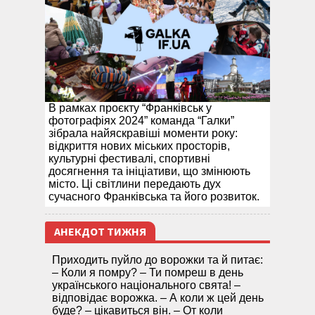
В рамках проєкту “Франківськ у
фотографіях 2024” команда “Галки”
зібрала найяскравіші моменти року:
відкриття нових міських просторів,
культурні фестивалі, спортивні
досягнення та ініціативи, що змінюють
місто. Ці світлини передають дух
сучасного Франківська та його розвиток.
АНЕКДОТ ТИЖНЯ
Приходить пуйло до ворожки та й питає:
– Коли я помру? – Ти помреш в день
українського національного свята! –
відповідає ворожка. – А коли ж цей день
буде? – цікавиться він. – От коли