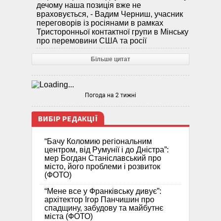
дечому наша позиція вже не
враховується, - Вадим Черниш, учасник
переговорів із росіянами в рамках
Тристоронньої контактної групи в Мінську
про перемовини США та росії
Більше цитат
Погода на 2 тижні
ВИБІР РЕДАКЦІЇ
“Бачу Коломию регіональним
центром, від Румунії і до Дністра”:
мер Богдан Станіславський про
місто, його проблеми і розвиток
(ФОТО)
“Мене все у Франківську дивує”:
архітектор Ігор Панчишин про
спадщину, забудову та майбутнє
міста (ФОТО)