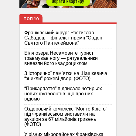
ТОП 10
Франківський хірург Ростислав
Сабадош – фіналіст премії “Орден
Святого Пантелеймона”
Біля озера Несамовите турист
травмував ногу — рятувальники
вивезли його квадроциклом
З історичної памʼятки на Шашкевича
“зникли” рожеві двері (ФОТО)
“Прикарпаття” підписало чотирьох
нових футболістів: що про них
відомо
Оздоровчий комплекс “Монте Крісто”
під Франківськом виставили на
аукціон за 67 мільйонів гривень
(ФОТО)
У різних мікрорайонах Франківська