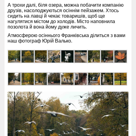
А трохи далі, біля озера, можна побачити компанію
друзів, насолоджуються осіннім пейзажем. Хтось
сидить на лавці й чекає товаришів, щоб ще
нагулятися містом до холодів. Місто наповнила
позолота й вона йому дуже личить.
Атмосферою осіннього Франківська ділиться з вами
наш фотограф Юрій Валько.