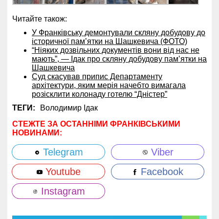
Читайте також:
У Франківську демонтували скляну добудову до
історичної пам’ятки на Шашкевича (ФОТО)
“Ніяких дозвільних документів вони від нас не
мають”, — Ідак про скляну добудову памʼятки на
Шашкевича
Суд скасував припис Департаменту
архітектури, яким мерія начебто вимагала
розісклити колонаду готелю “Дністер”
ТЕГИ:
Володимир Ідак
СТЕЖТЕ ЗА ОСТАННІМИ ФРАНКІВСЬКИМИ
НОВИНАМИ:
Telegram
Viber
Youtube
Facebook
Instagram