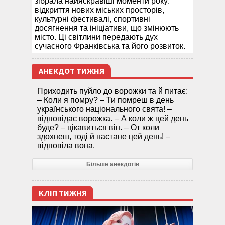
зібрала найяскравіші моменти року:
відкриття нових міських просторів,
культурні фестивалі, спортивні
досягнення та ініціативи, що змінюють
місто. Ці світлини передають дух
сучасного Франківська та його розвиток.
АНЕКДОТ ТИЖНЯ
Приходить пуйло до ворожки та й питає:
– Коли я помру? – Ти помреш в день
українського національного свята! –
відповідає ворожка. – А коли ж цей день
буде? – цікавиться він. – От коли
здохнеш, тоді й настане цей день! –
відповіла вона.
Більше анекдотів
КЛІП ТИЖНЯ