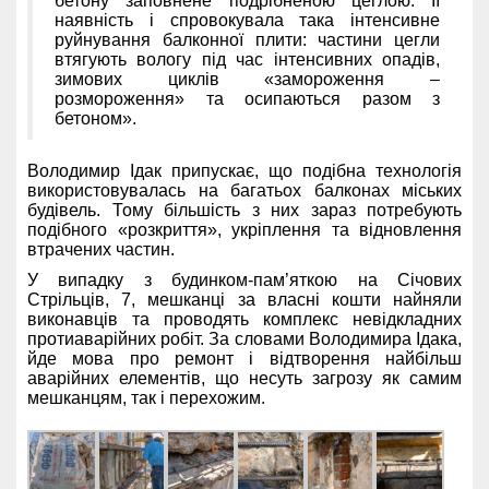
бетону заповнене подрібненою цеглою. Її
наявність і спровокувала така інтенсивне
руйнування балконної плити: частини цегли
втягують вологу під час інтенсивних опадів,
зимових циклів «замороження –
розмороження» та осипаються разом з
бетоном».
Володимир Ідак припускає, що подібна технологія
використовувалась на багатьох балконах міських
будівель. Тому більшість з них зараз потребують
подібного «розкриття», укріплення та відновлення
втрачених частин.
У випадку з будинком-пам’яткою на Січових
Стрільців, 7, мешканці за власні кошти найняли
виконавців та проводять комплекс невідкладних
протиаварійних робіт. За словами Володимира Ідака,
йде мова про ремонт і відтворення найбільш
аварійних елементів, що несуть загрозу як самим
мешканцям, так і перехожим.