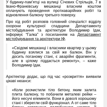
У будинку-пам’ятці на вулиці Січових Стрільців, 7 в
Івано-Франківську мешканці власним коштом
оплачують проведення протиаварійних робіт та
відновлення балкону третього поверху.
Про хід робіт розповів головний спеціаліст відділу
охорони культурної спадщини Департаменту
містобудування та архітектури Володимир Ідак,
інформує “Галка” з посиланням на
Департамент
містобудування та архітектури ІФ
.
«Свідомі мешканці і власники квартир у цьому
будинку взялися за свій же балкон. Він у
досить поганому стані, є аварійні фрагменти,
але в цілому піддається ремонту», – каже
Володимир Ідак.
Архітектор додає, що під час «розкриття» виявили
цікаві нюанси:
«Коли розчистили тіло бетону, яким залита
плита балкону, то побачили металеві рейки –
його несучі елементи. Вони в доволі хорошому
стані і зберегли свій функціонал. А от саме тіло