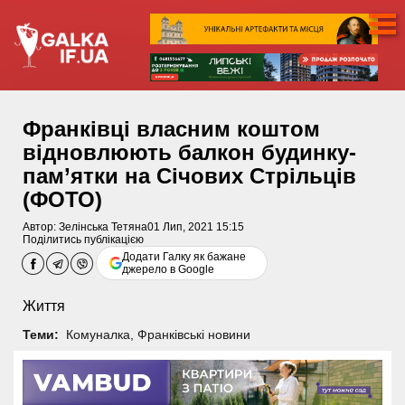
Франківці власним коштом
відновлюють балкон будинку-
пам’ятки на Січових Стрільців
(ФОТО)
Автор:
Зелінська Тетяна
01 Лип, 2021 15:15
Поділитись публікацією
Додати Галку як бажане
джерело в Google
Життя
Теми:
Комуналка
,
Франківські новини