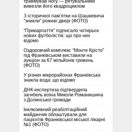
травмував ногу — рятувальники
вивезли його квадроциклом
З історичної памʼятки на Шашкевича
“зникли” рожеві двері (ФОТО)
“Прикарпаття” підписало чотирьох
нових футболістів: що про них
відомо
Оздоровчий комплекс “Монте Крісто”
під Франківськом виставили на
аукціон за 67 мільйонів гривень
(ФОТО)
У різних мікрорайонах Франківська
зникла вода: що відомо
ДНК-експертиза підтвердила
загибель воїна Миколи Романишина
з Долинської громади
Інклюзивний реабілітаційний
майданчик облаштували для
пацієнтів Франківської міської лікарні
№1 (ФОТО)