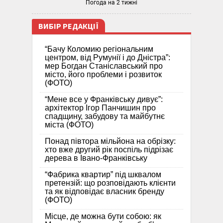
Погода на 2 тижні
ВИБІР РЕДАКЦІЇ
“Бачу Коломию регіональним
центром, від Румунії і до Дністра”:
мер Богдан Станіславський про
місто, його проблеми і розвиток
(ФОТО)
“Мене все у Франківську дивує”:
архітектор Ігор Панчишин про
спадщину, забудову та майбутнє
міста (ФОТО)
Понад півтора мільйона на обрізку:
хто вже другий рік поспіль підрізає
дерева в Івано-Франківську
“Фабрика квартир” під шквалом
претензій: що розповідають клієнти
та як відповідає власник бренду
(ФОТО)
Місце, де можна бути собою: як