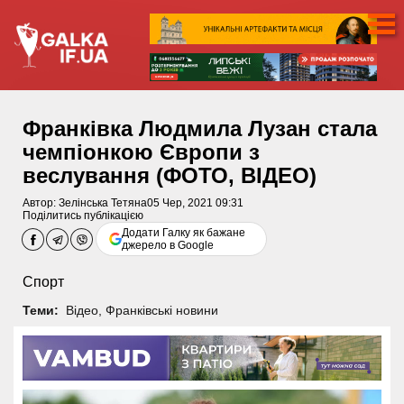
Франківка Людмила Лузан стала
чемпіонкою Європи з
веслування (ФОТО, ВІДЕО)
Автор:
Зелінська Тетяна
05 Чер, 2021 09:31
Поділитись публікацією
Додати Галку як бажане
джерело в Google
Спорт
Теми:
Відео
,
Франківські новини