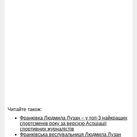
Читайте також:
Франківка Людмила Лузан – у топ-3 найкращих
спортсменів року за версією Асоціації
спортивних журналістів
Франківська веслувальниця Людмила Лузан