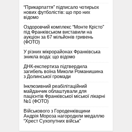
“Прикарпаття” підписало чотирьох
нових футболістів: що про них
відомо
Оздоровчий комплекс “Монте Крісто”
під Франківськом виставили на
аукціон за 67 мільйонів гривень
(ФОТО)
У різних мікрорайонах Франківська
зникла вода: що відомо
ДНК-експертиза підтвердила
загибель воїна Миколи Романишина
з Долинської громади
Інклюзивний реабілітаційний
майданчик облаштували для
пацієнтів Франківської міської лікарні
№1 (ФОТО)
Військового з Городенківщини
Андрія Мороза нагородили медаллю
“Хрест Сухопутних військ”