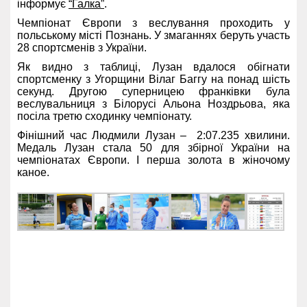
інформує
“Галка”
.
Чемпіонат Європи з веслування проходить у
польському місті Познань. У змаганнях беруть участь
28 спортсменів з України.
Як видно з таблиці, Лузан вдалося обігнати
спортсменку з Угорщини Вілаг Баггу на понад шість
секунд. Другою суперницею франківки була
веслувальниця з Білорусі Альона Ноздрьова, яка
посіла третю сходинку чемпіонату.
Фінішний час Людмили Лузан – 2:07.235 хвилини.
Медаль Лузан стала 50 для збірної України на
чемпіонатах Європи. І перша золота в жіночому
каное.