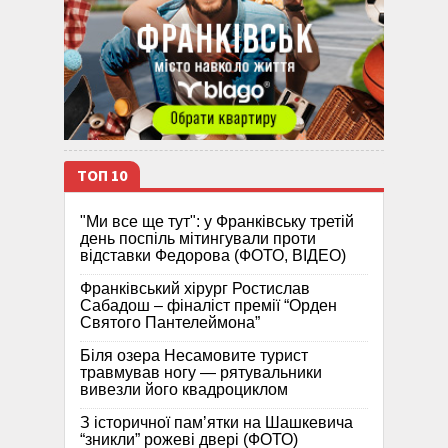
ТОП 10
"Ми все ще тут": у Франківську третій
день поспіль мітингували проти
відставки Федорова (ФОТО, ВІДЕО)
Франківський хірург Ростислав
Сабадош – фіналіст премії “Орден
Святого Пантелеймона”
Біля озера Несамовите турист
травмував ногу — рятувальники
вивезли його квадроциклом
З історичної памʼятки на Шашкевича
“зникли” рожеві двері (ФОТО)