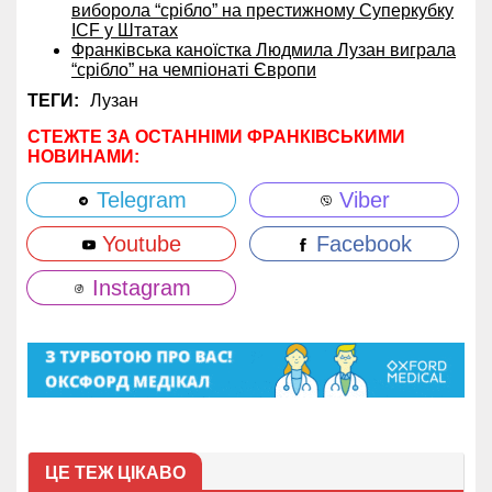
виборола “срібло” на престижному Суперкубку
ICF у Штатах
Франківська каноїстка Людмила Лузан виграла
“срібло” на чемпіонаті Європи
ТЕГИ:
Лузан
СТЕЖТЕ ЗА ОСТАННІМИ ФРАНКІВСЬКИМИ
НОВИНАМИ:
Telegram
Viber
Youtube
Facebook
Instagram
ЦЕ ТЕЖ ЦІКАВО