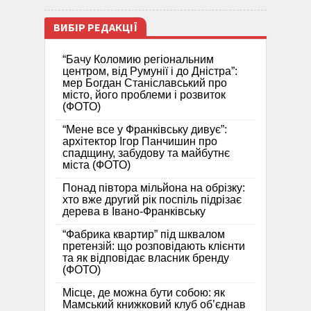
ВИБІР РЕДАКЦІЇ
“Бачу Коломию регіональним
центром, від Румунії і до Дністра”:
мер Богдан Станіславський про
місто, його проблеми і розвиток
(ФОТО)
“Мене все у Франківську дивує”:
архітектор Ігор Панчишин про
спадщину, забудову та майбутнє
міста (ФОТО)
Понад півтора мільйона на обрізку:
хто вже другий рік поспіль підрізає
дерева в Івано-Франківську
“Фабрика квартир” під шквалом
претензій: що розповідають клієнти
та як відповідає власник бренду
(ФОТО)
Місце, де можна бути собою: як
Мамський книжковий клуб об’єднав