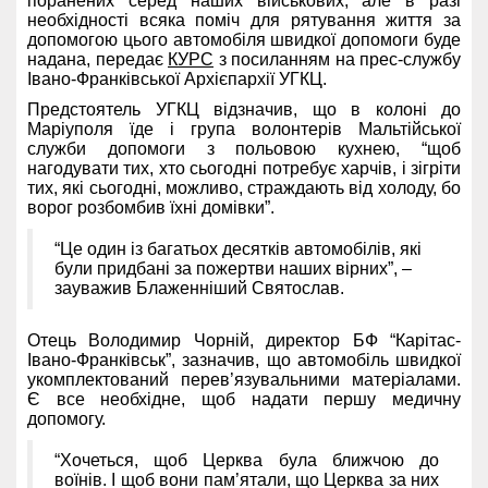
поранених серед наших військових, але в разі
необхідності всяка поміч для рятування життя за
допомогою цього автомобіля швидкої допомоги буде
надана, передає
КУРС
з посиланням на прес-службу
Івано-Франківської Архієпархії УГКЦ.
Предстоятель УГКЦ відзначив, що в колоні до
Маріуполя їде і група волонтерів Мальтійської
служби допомоги з польовою кухнею, “щоб
нагодувати тих, хто сьогодні потребує харчів, і зігріти
тих, які сьогодні, можливо, страждають від холоду, бо
ворог розбомбив їхні домівки”.
“Це один із багатьох десятків автомобілів, які
були придбані за пожертви наших вірних”, –
зауважив Блаженніший Святослав.
Отець Володимир Чорній, директор БФ “Карітас-
Івано-Франківськ”, зазначив, що автомобіль швидкої
укомплектований перев’язувальними матеріалами.
Є все необхідне, щоб надати першу медичну
допомогу.
“Хочеться, щоб Церква була ближчою до
воїнів. І щоб вони пам’ятали, що Церква за них