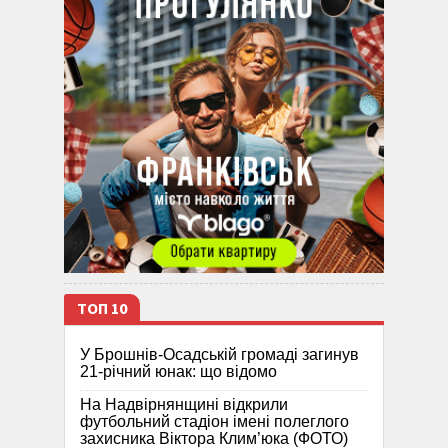
ТОП 10
У Брошнів-Осадській громаді загинув
21-річний юнак: що відомо
На Надвірнянщині відкрили
футбольний стадіон імені полеглого
захисника Віктора Клим’юка (ФОТО)