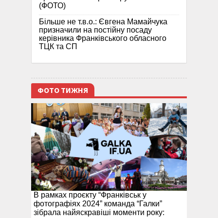
(ФОТО)
Більше не т.в.о.: Євгена Мамайчука
призначили на постійну посаду
керівника Франківського обласного
ТЦК та СП
ФОТО ТИЖНЯ
В рамках проєкту “Франківськ у
фотографіях 2024” команда “Галки”
зібрала найяскравіші моменти року: