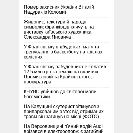
Помер захисник України Віталій
Надурак із Коломиї
Живопис, текстури й народні
символи: франківців кличуть на
виставку київського художника
Олександра Яновича
У Франківську відбудеться матч та
тренування з баскетболу на кріслах
колісних
У Франківську забудовник не сплатив
12,5 млн грн за землю на вулицях
Промисловій та Крайківського, -
прокуратура
КНУВС увійшов до світової мапи
богемістики
На Калущині скутерист зіткнувся з
припаркованим авто: від отриманих
травм він загинув на місці (ФОТО)
На Верховинщині п'яний водій Audi
врізався в електроопору: є загиблий