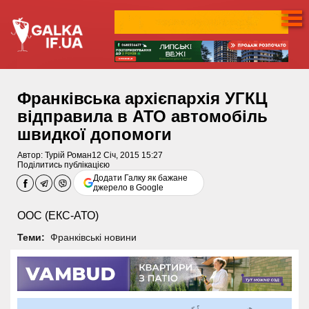
Франківська архієпархія УГКЦ
відправила в АТО автомобіль
швидкої допомоги
Автор:
Турій Роман
12 Січ, 2015 15:27
Поділитись публікацією
Додати Галку як бажане
джерело в Google
ООС (ЕКС-АТО)
Теми:
Франківські новини