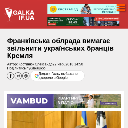
Франківська облрада вимагає
звільнити українських бранців
Кремля
Автор:
Костинюк Олександр
22 Чер, 2018 14:50
Поділитись публікацією
Додати Галку як бажане
джерело в Google