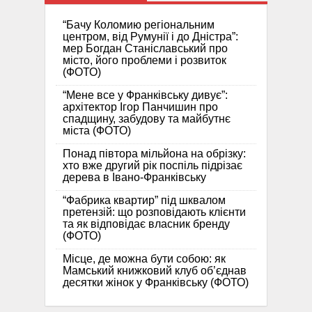
“Бачу Коломию регіональним
центром, від Румунії і до Дністра”:
мер Богдан Станіславський про
місто, його проблеми і розвиток
(ФОТО)
“Мене все у Франківську дивує”:
архітектор Ігор Панчишин про
спадщину, забудову та майбутнє
міста (ФОТО)
Понад півтора мільйона на обрізку:
хто вже другий рік поспіль підрізає
дерева в Івано-Франківську
“Фабрика квартир” під шквалом
претензій: що розповідають клієнти
та як відповідає власник бренду
(ФОТО)
Місце, де можна бути собою: як
Мамський книжковий клуб об’єднав
десятки жінок у Франківську (ФОТО)