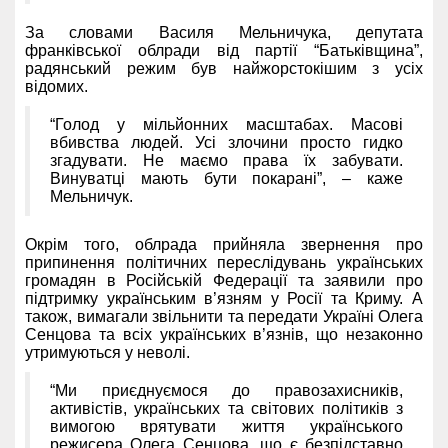
За словами Василя Мельничука, депутата
франківської облради від партії “Батьківщина”,
радянський режим був найжорстокішим з усіх
відомих.
“Голод у мільйонних масштабах. Масові
вбивства людей. Усі злочини просто гидко
згадувати. Не маємо права їх забувати.
Винуватці мають бути покарані”, – каже
Мельничук.
Окрім того, облрада прийняла звернення про
припинення політичних переслідувань українських
громадян в Російській Федерації та заявили про
підтримку українським в’язням у Росії та Криму. А
також, вимагали звільнити та передати Україні Олега
Сенцова та всіх українських в’язнів, що незаконно
утримуються у неволі.
“Ми приєднуємося до правозахисників,
активістів, українських та світових політиків з
вимогою врятувати життя українського
режисера Олега Сенцова, що є безпідставно