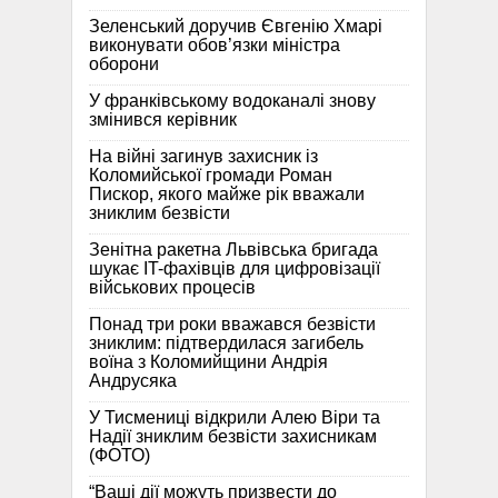
Зеленський доручив Євгенію Хмарі
виконувати обов’язки міністра
оборони
У франківському водоканалі знову
змінився керівник
На війні загинув захисник із
Коломийської громади Роман
Пискор, якого майже рік вважали
зниклим безвісти
Зенітна ракетна Львівська бригада
шукає IT-фахівців для цифровізації
військових процесів
Понад три роки вважався безвісти
зниклим: підтвердилася загибель
воїна з Коломийщини Андрія
Андрусяка
У Тисмениці відкрили Алею Віри та
Надії зниклим безвісти захисникам
(ФОТО)
“Ваші дії можуть призвести до