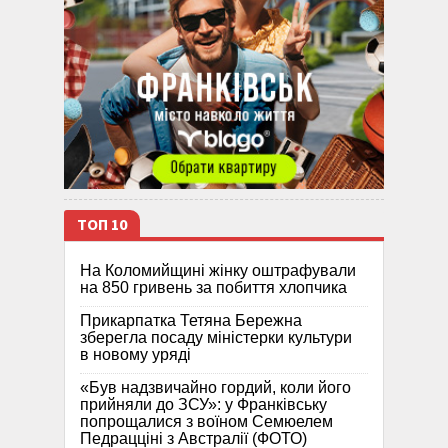
ТОП 10
На Коломийщині жінку оштрафували
на 850 гривень за побиття хлопчика
Прикарпатка Тетяна Бережна
зберегла посаду міністерки культури
в новому уряді
«Був надзвичайно гордий, коли його
прийняли до ЗСУ»: у Франківську
попрощалися з воїном Семюелем
Педрацціні з Австралії (ФОТО)