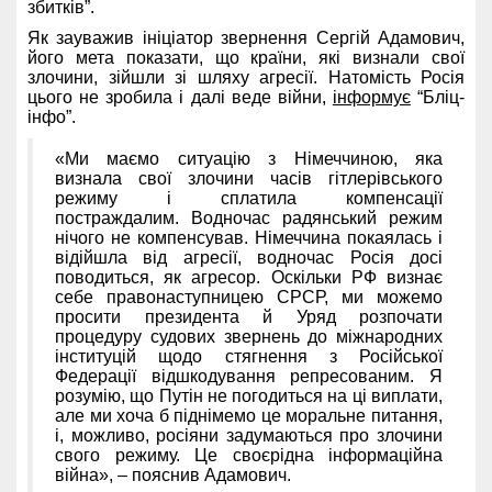
збитків”.
Як зауважив ініціатор звернення Сергій Адамович,
його мета показати, що країни, які визнали свої
злочини, зійшли зі шляху агресії. Натомість Росія
цього не зробила і далі веде війни,
інформує
“Бліц-
інфо”.
«Ми маємо ситуацію з Німеччиною, яка
визнала свої злочини часів гітлерівського
режиму і сплатила компенсації
постраждалим. Водночас радянський режим
нічого не компенсував. Німеччина покаялась і
відійшла від агресії, водночас Росія досі
поводиться, як агресор. Оскільки РФ визнає
себе правонаступницею СРСР, ми можемо
просити президента й Уряд розпочати
процедуру судових звернень до міжнародних
інституцій щодо стягнення з Російської
Федерації відшкодування репресованим. Я
розумію, що Путін не погодиться на ці виплати,
але ми хоча б піднімемо це моральне питання,
і, можливо, росіяни задумаються про злочини
свого режиму. Це своєрідна інформаційна
війна», – пояснив Адамович.