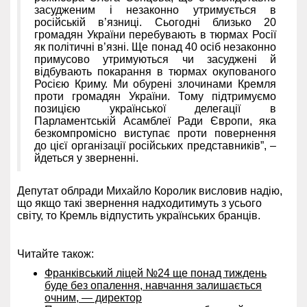
засудженим і незаконно утримується в
російській в’язниці. Сьогодні близько 20
громадян України перебувають в тюрмах Росії
як політичні в’язні. Ще понад 40 осіб незаконно
примусово утримуються чи засуджені й
відбувають покарання в тюрмах окупованого
Росією Криму. Ми обурені злочинами Кремля
проти громадян України. Тому підтримуємо
позицією української делегації в
Парламентській Асамблеї Ради Європи, яка
безкомпромісно виступає проти повернення
до цієї організації російських представників”, –
йдеться у зверненні.
Депутат облради Михайло Королик висловив надію,
що якщо такі звернення надходитимуть з усього
світу, то Кремль відпустить українських бранців.
Читайте також:
Франківський ліцей №24 ще понад тиждень
буде без опалення, навчання залишається
очним, — директор