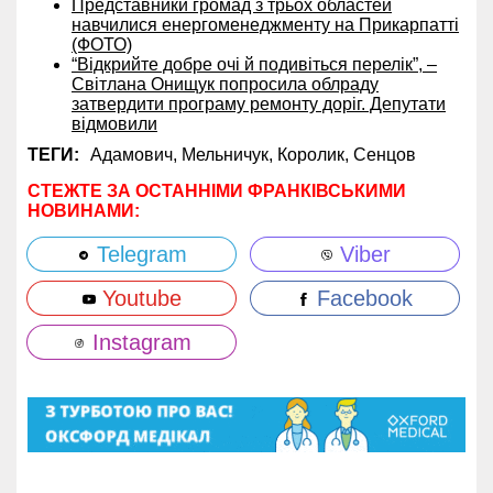
Представники громад з трьох областей
навчилися енергоменеджменту на Прикарпатті
(ФОТО)
“Відкрийте добре очі й подивіться перелік”, –
Світлана Онищук попросила облраду
затвердити програму ремонту доріг. Депутати
відмовили
ТЕГИ:
Адамович,
Мельничук,
Королик,
Сенцов
СТЕЖТЕ ЗА ОСТАННІМИ ФРАНКІВСЬКИМИ
НОВИНАМИ:
Telegram
Viber
Youtube
Facebook
Instagram