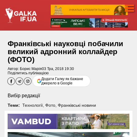
Франківські науковці побачили
великий адронний коллайдер
(ФОТО)
Автор:
Борис Марія
03 Тра, 2018 19:30
Поділитись публікацією
Додати Галку як бажане
джерело в Google
Вибір редакції
Теми:
Технології
,
Фото
,
Франківські новини