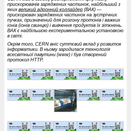
прискорювачів заряджених частинок, найбільший з
яких
великий адронний коллайдер
(ВАК) —
прискорювач заряджених частинок на зустрічних
пучках, призначений для розгону протонів і важких
іонів (іонів свинцю) і вивчення продуктів їх зіткнень.
ВАК є найбільшою експериментальною установкою
в світі.
Окрім того, CERN вніс суттєвий вклад у розвиток
інформатики. В ньому зародилася технологія
всесвітньої павутини (www) і був створений
протокол HTTP.