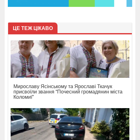
ЦЕ ТЕЖ ЦІКАВО
Мирославу Ясінському та Ярославі Ткачук
присвоїли звання “Почесний громадянин міста
Коломиї”