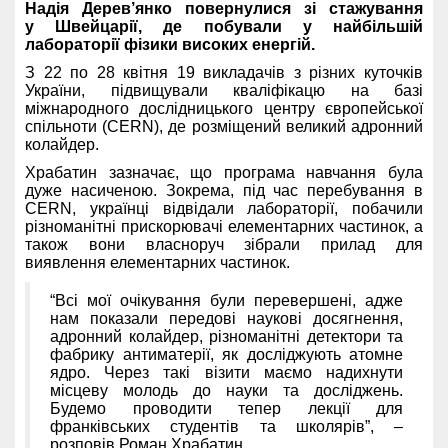
Надія Дерев’янко повернулися зі стажування
у Швейцарії, де побували у найбільшій
лабораторії фізики високих енергій.
З 22 по 28 квітня 19 викладачів з різних куточків
України, підвищували кваліфікацю на базі
міжнародного дослідницького центру європейської
спільноти (CERN), де розміщений великий адронний
колайдер.
Храбатин зазначає, що програма навчання була
дуже насиченою. Зокрема, під час перебування в
CERN, українці відвідали лабораторії, побачили
різноманітні прискорювачі елементарних частинок, а
також вони власноруч зібрали прилад для
виявлення елементарних частинок.
“Всі мої очікування були перевершені, адже
нам показали передові наукові досягнення,
адронний колайдер, різноманітні детектори та
фабрику антиматерії, як досліджують атомне
ядро. Через такі візити маємо надихнути
місцеву молодь до науки та досліджень.
Будемо проводити тепер лекції для
франківських студентів та школярів”, –
розповів Роман Храбатин
.