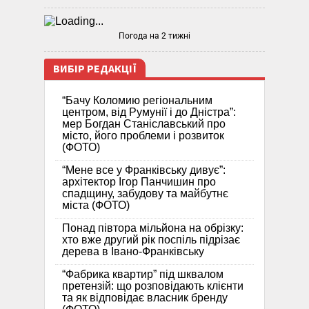
Погода на 2 тижні
ВИБІР РЕДАКЦІЇ
“Бачу Коломию регіональним
центром, від Румунії і до Дністра”:
мер Богдан Станіславський про
місто, його проблеми і розвиток
(ФОТО)
“Мене все у Франківську дивує”:
архітектор Ігор Панчишин про
спадщину, забудову та майбутнє
міста (ФОТО)
Понад півтора мільйона на обрізку:
хто вже другий рік поспіль підрізає
дерева в Івано-Франківську
“Фабрика квартир” під шквалом
претензій: що розповідають клієнти
та як відповідає власник бренду