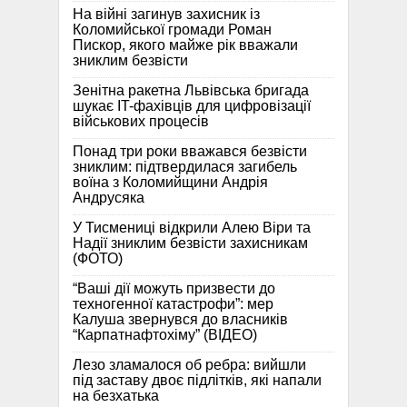
На війні загинув захисник із
Коломийської громади Роман
Пискор, якого майже рік вважали
зниклим безвісти
Зенітна ракетна Львівська бригада
шукає IT-фахівців для цифровізації
військових процесів
Понад три роки вважався безвісти
зниклим: підтвердилася загибель
воїна з Коломийщини Андрія
Андрусяка
У Тисмениці відкрили Алею Віри та
Надії зниклим безвісти захисникам
(ФОТО)
“Ваші дії можуть призвести до
техногенної катастрофи”: мер
Калуша звернувся до власників
“Карпатнафтохіму” (ВІДЕО)
Лезо зламалося об ребра: вийшли
під заставу двоє підлітків, які напали
на безхатька