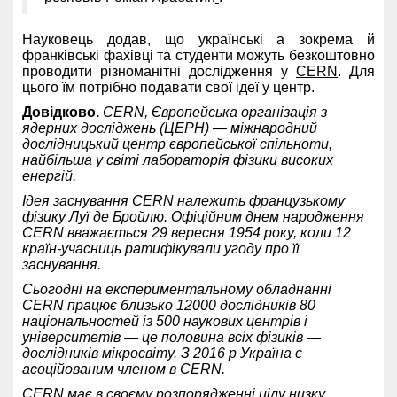
Науковець додав, що українські а зокрема й
франківські фахівці та студенти можуть безкоштовно
проводити різноманітні дослідження у
СЕRN
. Для
цього їм потрібно подавати свої ідеї у центр.
Довідково.
CERN, Європейська організація з
ядерних досліджень (ЦЕРН) — міжнародний
дослідницький центр європейської спільноти,
найбільша у світі лабораторія фізики високих
енергій.
Ідея заснування CERN належить французькому
фізику Луї де Бройлю. Офіційним днем народження
CERN вважається 29 вересня 1954 року, коли 12
країн-учасниць ратифікували угоду про її
заснування.
Сьогодні на експериментальному обладнанні
CERN працює близько 12000 дослідників 80
національностей із 500 наукових центрів і
університетів — це половина всіх фізиків —
дослідників мікросвіту. З 2016 р Україна є
асоційованим членом в CERN.
CERN має в своєму розпорядженні цілу низку