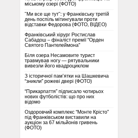
міському озері (ФОТО)
"Ми все ще тут": у Франківську третій
день поспіль мітингували проти
відставки Федорова (ФОТО, ВІДЕО)
Франківський хірург Ростислав
Сабадош – фіналіст премії “Орден
Святого Пантелеймона”
Біля озера Несамовите турист
травмував ногу — рятувальники
вивезли його квадроциклом
З історичної памʼятки на Шашкевича
“зникли” рожеві двері (ФОТО)
“Прикарпаття” підписало чотирьох
нових футболістів: що про них
відомо
Оздоровчий комплекс “Монте Крісто”
під Франківськом виставили на
аукціон за 67 мільйонів гривень
(ФОТО)