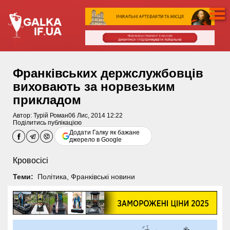
Франківських держслужбовців
виховають за норвезьким
прикладом
Автор:
Турій Роман
06 Лис, 2014 12:22
Поділитись публікацією
Додати Галку як бажане
джерело в Google
Кровосісі
Теми:
Політика
,
Франківські новини