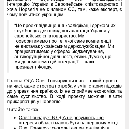
інтеграцію України в Європейське співтовариство. І
хоча Норвегія не є членом ЄС, там, каже експерт, є
чому повчитися українцям.
“Це проект підвищення кваліфікації державних
службовців для швидшої адаптації України у
європейське співтовариство. Ми
гооворитимемо про те, якої саме компетенції
не вистачає українським держслужбовцям. Ми
працюватимемо у сферах бюджетування,
антикорупційної діяльності, етики. Думаю, що
ми допоможемо цій інтеграції”, – каже
президент Фонду.
Голова ОДА Олег Гончарук визнав – такий проект –
на часі, адже є гостра потреба у зміні старих підходів
до управління країною. Їх не сприймає економіка та
саме суспільство. В ході проекту можливі візити
прикарпатців у Норвегію.
Читайте також:
Олег Гончарук: В ОДА не розуміють, що
інтереси області мають бути на першому місці
Олег Гончарук: сьогодні децентралізація в