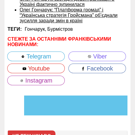
Україні фактично зупинилася
Олег Гончарук: “Платформа громад” і
“Українська стратегія Гройсмана” об’єднали
зусилля заради змін в країні
ТЕГИ:
Гончарук,
Бурмістров
СТЕЖТЕ ЗА ОСТАННІМИ ФРАНКІВСЬКИМИ
НОВИНАМИ:
Telegram
Viber
Youtube
Facebook
Instagram