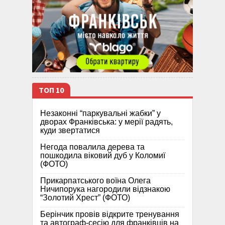
ТОП 10
Незаконні “паркувальні жабки” у
дворах Франківська: у мерії радять,
куди звертатися
Негода повалила дерева та
пошкодила віковий дуб у Коломиї
(ФОТО)
Прикарпатського воїна Олега
Ничипорука нагородили відзнакою
“Золотий Хрест” (ФОТО)
Берінчик провів відкрите тренування
та автограф-сесію для франківців на