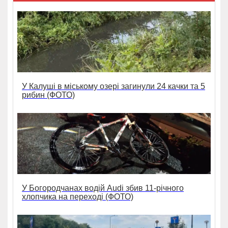
У Калуші в міському озері загинули 24 качки та 5
рибин (ФОТО)
У Богородчанах водій Audi збив 11-річного
хлопчика на переході (ФОТО)