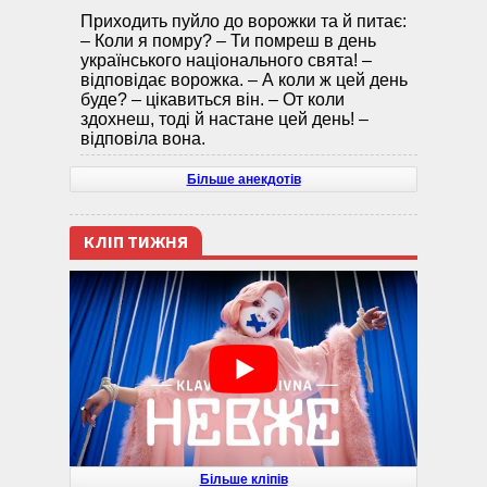
Приходить пуйло до ворожки та й питає:
– Коли я помру? – Ти помреш в день
українського національного свята! –
відповідає ворожка. – А коли ж цей день
буде? – цікавиться він. – От коли
здохнеш, тоді й настане цей день! –
відповіла вона.
Більше анекдотів
КЛІП ТИЖНЯ
Більше кліпів