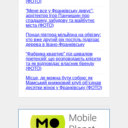
(ФОТО)
“Мене все у Франківську дивує”:
архітектор Ігор Панчишин про
спадщину, забудову та майбутнє
міста (ФОТО)
Понад півтора мільйона на обрізку:
хто вже другий рік поспіль підрізає
дерева в Івано-Франківську
“Фабрика квартир” під шквалом
претензій: що розповідають клієнти
та як відповідає власник бренду
(ФОТО)
Місце, де можна бути собою: як
Мамський книжковий клуб об’єднав
десятки жінок у Франківську (ФОТО)