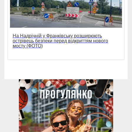
На Надрічній у Франківську розширюють
острівець безпеки перед відкриттям нового
мосту (ФОТО)