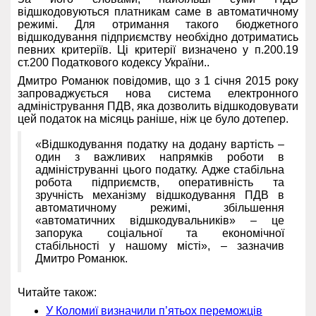
відшкодовуються платникам саме в автоматичному
режимі. Для отримання такого бюджетного
відшкодування підприємству необхідно дотриматись
певних критеріїв. Ці критерії визначено у п.200.19
ст.200 Податкового кодексу України..
Дмитро Романюк повідомив, що з 1 січня 2015 року
запроваджується нова система електронного
адміністрування ПДВ, яка дозволить відшкодовувати
цей податок на місяць раніше, ніж це було дотепер.
«Відшкодування податку на додану вартість –
один з важливих напрямків роботи в
адмініструванні цього податку. Адже стабільна
робота підприємств, оперативність та
зручність механізму відшкодування ПДВ в
автоматичному режимі, збільшення
«автоматичних відшкодувальників» – це
запорука соціальної та економічної
стабільності у нашому місті», – зазначив
Дмитро Романюк.
Читайте також:
У Коломиї визначили п’ятьох переможців