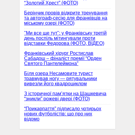
“Золотий Хрест” (ФОТО)
Берінчик провів відкрите тренування
та автограф-сесію для франківців на
міському озері (ФОТО)
"Ми все ще тут": у Франківську третій
день поспіль мітингували проти
відставки Федорова (ФОТО, ВІДЕО)
Франківський хірург Ростислав
Сабадош – фіналіст премії “Орден
Святого Пантелеймона”
Біля озера Несамовите турист
травмував ногу — рятувальники
вивезли його квадроциклом
З історичної памʼятки на Шашкевича
“зникли” рожеві двері (ФОТО)
“Прикарпаття” підписало чотирьох
нових футболістів: що про них
відомо