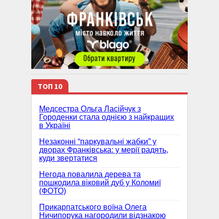
ТОП 10
Медсестра Ольга Ласійчук з
Городенки стала однією з найкращих
в Україні
Незаконні “паркувальні жабки” у
дворах Франківська: у мерії радять,
куди звертатися
Негода повалила дерева та
пошкодила віковий дуб у Коломиї
(ФОТО)
Прикарпатського воїна Олега
Ничипорука нагородили відзнакою