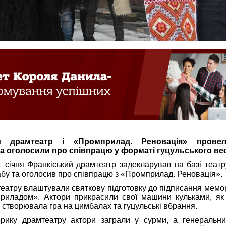
кий драмтеатр і «Промприлад. Реновація» прове
 оголосили про співпрацю у форматі гуцульського вес
 січня Франкіський драмтеатр задекларував на базі теат
абу та оголосив про співпрацю з «Промприлад. Реновація».
театру влаштували святкову підготовку до підписання мем
риладом». Актори прикрасили свої машини кульками, як 
створювала гра на цимбалах та гуцульські вбрання.
рику драмтеатру актори заграли у сурми, а генеральни