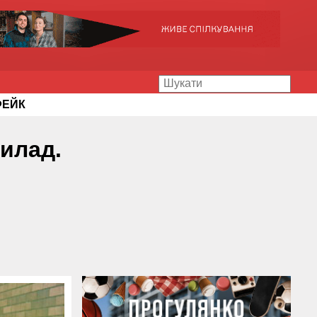
ФЕЙК
рилад.