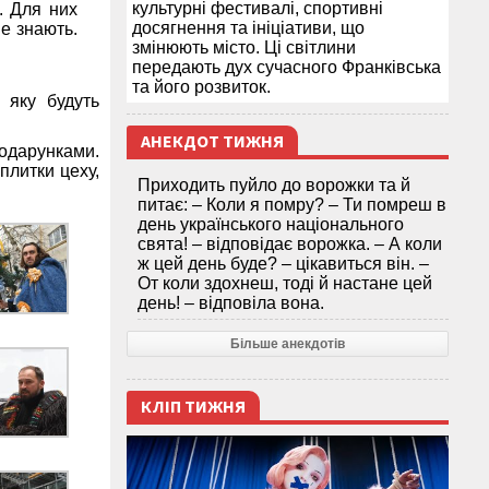
культурні фестивалі, спортивні
. Для них
досягнення та ініціативи, що
е знають.
змінюють місто. Ці світлини
передають дух сучасного Франківська
та його розвиток.
 яку будуть
АНЕКДОТ ТИЖНЯ
одарунками.
плитки цеху,
Приходить пуйло до ворожки та й
питає: – Коли я помру? – Ти помреш в
день українського національного
свята! – відповідає ворожка. – А коли
ж цей день буде? – цікавиться він. –
От коли здохнеш, тоді й настане цей
день! – відповіла вона.
Більше анекдотів
КЛІП ТИЖНЯ