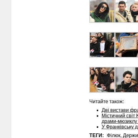
Читайте також:
Дві вистави фр
Містичний світ 
драми-мюзиклу 
У Франківську д
ТЕГИ:
Філюк,
Держи