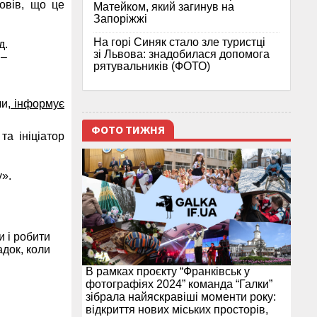
овів, що це
Матейком, який загинув на
Запоріжжі
На горі Синяк стало зле туристці
д.
зі Львова: знадобилася допомога
 –
рятувальників (ФОТО)
и,
інформує
ФОТО ТИЖНЯ
а ініціатор
».
 і робити
адок, коли
В рамках проєкту “Франківськ у
фотографіях 2024” команда “Галки”
зібрала найяскравіші моменти року:
відкриття нових міських просторів,