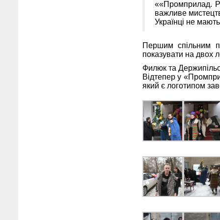
««Промприлад. Ре
важливе мистецтв
Українці не мають
Першим спільним п
показувати на двох л
Филюк та Держипільс
Відтепер у «Промприл
який є логотипом зав