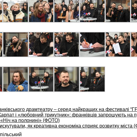
анківського драмтеатру – серед найкращих на фестивалі “Г
Карпат і «любовний трикутник»: франківців запрошують на 
«Ніч на полонині» (ФОТО)
искутували, як креативна економіка сприяє розвитку міста 
пільський