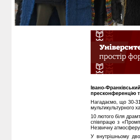
Івано-Франківсь
пресконференцію та
Нагадаємо, що 30-31
мультикультурного х
10 лютого біля драм
співпрацю з «Промп
Незвичну атмосферу 
У внутрішньому дво