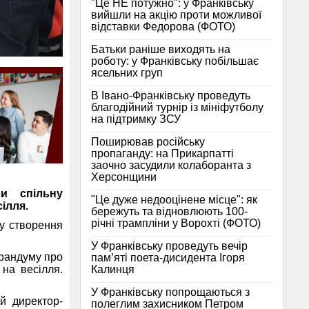
"Це НЕ потужно": у Франківську
вийшли на акцію проти можливої
відставки Федорова (ФОТО)
Батьки раніше виходять на
роботу: у Франківську побільшає
ясельних груп
В Івано-Франківську проведуть
благодійний турнір із мініфутболу
на підтримку ЗСУ
Поширював російську
пропаганду: на Прикарпатті
заочно засудили колаборанта з
Херсонщини
ли спільну
"Це дуже недооцінене місце": як
ілля.
бережуть та відновлюють 100-
річні трампліни у Ворохті (ФОТО)
ру створення
У Франківську проведуть вечір
орандуму про
пам’яті поета-дисидента Ігоря
Калинця
на весілля.
У Франківську попрощаються з
й директор-
полеглим захисником Петром