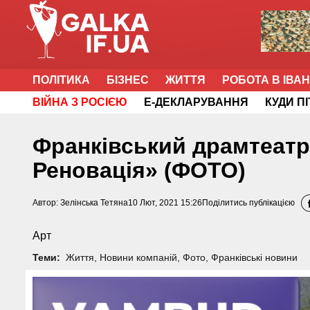
ПОЛІТИКА
БІЗНЕС
ЖИТТЯ
РОБОТА В ІВА
ВІЙНА З РОСІЄЮ
Е-ДЕКЛАРУВАННЯ
КУДИ П
Франківський драмтеатр 
Реновація» (ФОТО)
Автор:
Зелінська Тетяна
10 Лют, 2021 15:26
Поділитись публікацією
Арт
Теми:
Життя
,
Новини компаній
,
Фото
,
Франківські новини