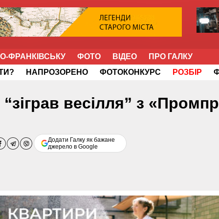
НО-ФРАНКІВСЬКУ
ФОТО
ВІДЕО
ПРО ГАЛКУ
ІТИ?
НАПРОЗОРЕНО
ФОТОКОНКУРС
РОЗБІР
“зіграв весілля” з «Промп
Додати Галку як бажане
джерело в Google