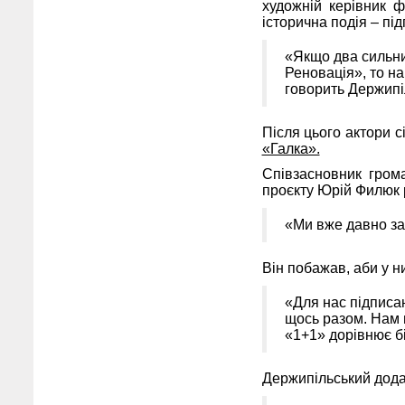
художній керівник 
історична подія – п
«Якщо два сильни
Реновація», то на
говорить Держипі
Після цього актори с
«Галка».
Співзасновник грома
проєкту Юрій Филюк р
«Ми вже давно за
Він побажав, аби у ни
«Для нас підписа
щось разом. Нам в
«1+1» дорівнює бі
Держипільський додав