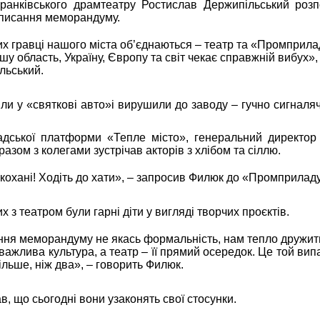
франківського драмтеатру Ростислав Держипільський розп
ідписання меморандуму.
х гравці нашого міста об’єднаються – театр та «Промприла
шу область, Україну, Європу та світ чекає справжній вибух»,
льський.
іли у «святкові авто»і вирушили до заводу – гучно сигналяч
дської платформи «Тепле місто», генеральний директор т
азом з колегами зустрічав акторів з хлібом та сіллю.
кохані! Ходіть до хати», – запросив Филюк до «Промприладу
х з театром були гарні діти у вигляді творчих проєктів.
ння меморандуму не якась формальність, нам тепло дружити
ажлива культура, а театр – її прямий осередок. Це той вип
льше, ніж два», – говорить Филюк.
, що сьогодні вони узаконять свої стосунки.