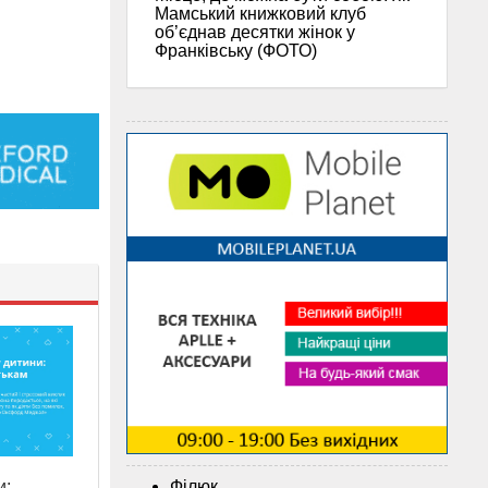
Мамський книжковий клуб
об’єднав десятки жінок у
Франківську (ФОТО)
Філюк
и: