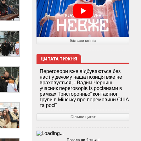
Більше кліпів
ЦИТАТА ТИЖНЯ
Переговори вже відбуваються без
нас і у дечому наша позиція вже не
враховується, - Вадим Черниш,
учасник переговорів із росіянами в
рамках Тристоронньої контактної
групи в Мінську про перемовини США
та росії
Більше цитат
Погода на 2 тижні