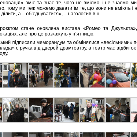
новація» вміє та знає те, чого не вміємо і не знаємо ми
о, тому ми теж можемо давати їм те, що вони не вміють і н
 ділити, а – об’єднуватися», – наголосив він.
роєктом стане оновлена вистава «Ромео та Джульєта»,
окаціях, але про це розкажуть у п’ятницю.
ький підписали меморандум та обмінялися «весільними» п
ада» є ручка від дверей драмтеатру, а театр має відбиток 
оду.