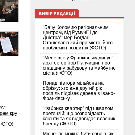
ВИБІР РЕДАКЦІЇ
“Бачу Коломию регіональним
центром, від Румунії і до
Дністра”: мер Богдан
Станіславський про місто, його
проблеми і розвиток (ФОТО)
“Мене все у Франківську дивує”:
архітектор Ігор Панчишин про
спадщину, забудову та майбутнє
міста (ФОТО)
Понад півтора мільйона на
обрізку: хто вже другий рік
поспіль підрізає дерева в Івано-
Франківську
РА”
“Фабрика квартир” під шквалом
премʼєру
претензій: що розповідають
клієнти та як відповідає власник
бренду (ФОТО)
(ФОТО)
Місце, де можна бути собою: як