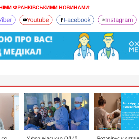
НІМИ ФРАНКІВСЬКИМИ НОВИНАМИ:
Viber
Youtube
Facebook
Instagram
ься
У Франківську в ОДКЛ
Ротавірус у дитин