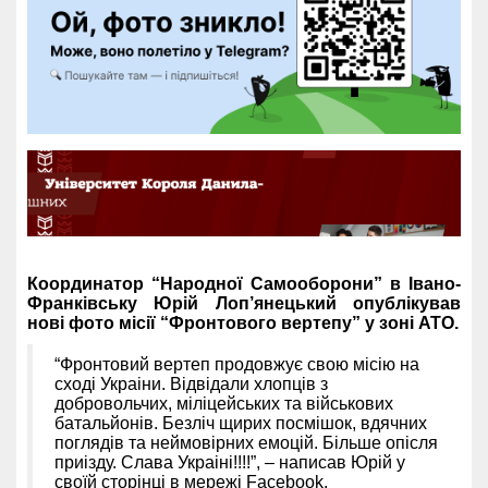
Координатор “Народної Самооборони” в Івано-
Франківську Юрій Лоп’янецький опублікував
нові фото місії “Фронтового вертепу” у зоні АТО.
“Фронтовий вертеп продовжує свою мiсiю на
сходi Украiни. Вiдвiдали хлопцiв з
добровольчих, мiлiцейських та вiйськових
батальйонiв. Безлiч щирих посмiшок, вдячних
поглядiв та неймовiрних емоцiй. Бiльше опiсля
приiзду. Слава Украiнi!!!!”, – написав Юрій у
своїй сторінці в мережі Facebook.