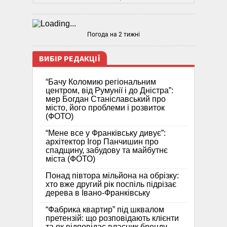
Погода на 2 тижні
ВИБІР РЕДАКЦІЇ
“Бачу Коломию регіональним
центром, від Румунії і до Дністра”:
мер Богдан Станіславський про
місто, його проблеми і розвиток
(ФОТО)
“Мене все у Франківську дивує”:
архітектор Ігор Панчишин про
спадщину, забудову та майбутнє
міста (ФОТО)
Понад півтора мільйона на обрізку:
хто вже другий рік поспіль підрізає
дерева в Івано-Франківську
“Фабрика квартир” під шквалом
претензій: що розповідають клієнти
та як відповідає власник бренду