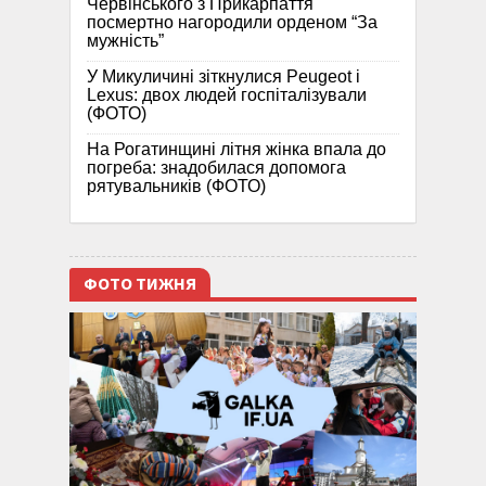
Червінського з Прикарпаття
посмертно нагородили орденом “За
мужність”
У Микуличині зіткнулися Peugeot і
Lexus: двох людей госпіталізували
(ФОТО)
На Рогатинщині літня жінка впала до
погреба: знадобилася допомога
рятувальників (ФОТО)
ФОТО ТИЖНЯ