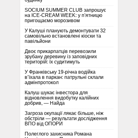
SOCIUM SUMMER CLUB запрошує
на ICE-CREAM WEEK: у п'ятницю
пригощаємо морозивом
У Калуші планують демонтувати 32
самовільно встановлені кіоски та
павільйони
Двоє прикарпатців перевозили
зрубану деревину із заповідних
територій: їх судитимуть
У Франківську 19-річна водійка
в’їхала в паркан: патрульні склали
адмінпротокол
Калуш шукає інвестора для
відновлення видобутку калійних
добрив, — Найда
Загроза окупації лякає більше, ніж
обстріли — результати дослідження
ВПО від ОПОРИ
Полеглого захисника Романа