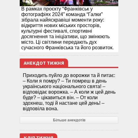
В рамках проєкту “Франківськ у
фотографіях 2024” команда “Галки”
зібрала найяскравіші моменти року:
відкриття нових міських просторів,
культурні фестивалі, спортивні
досягнення та ініціативи, що змінюють
місто. Ці світлини передають дух
сучасного Франківська та його розвиток.
АНЕКДОТ ТИЖНЯ
Приходить пуйло до ворожки та й питає:
– Коли я помру? – Ти помреш в день
українського національного свята! –
відповідає ворожка. – А коли ж цей день
буде? – цікавиться він. – От коли
здохнеш, тоді й настане цей день! –
відповіла вона.
Більше анекдотів