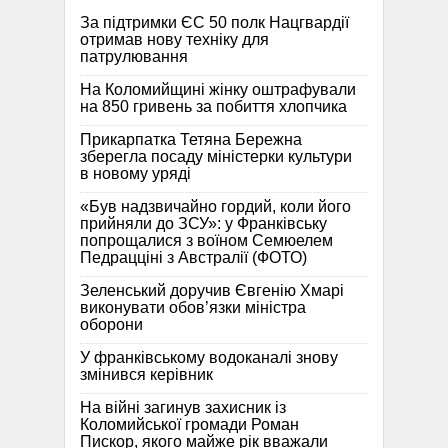
За підтримки ЄС 50 полк Нацгвардії
отримав нову техніку для
патрулювання
На Коломийщині жінку оштрафували
на 850 гривень за побиття хлопчика
Прикарпатка Тетяна Бережна
зберегла посаду міністерки культури
в новому уряді
«Був надзвичайно гордий, коли його
прийняли до ЗСУ»: у Франківську
попрощалися з воїном Семюелем
Педрацціні з Австралії (ФОТО)
Зеленський доручив Євгенію Хмарі
виконувати обов’язки міністра
оборони
У франківському водоканалі знову
змінився керівник
На війні загинув захисник із
Коломийської громади Роман
Пискор, якого майже рік вважали