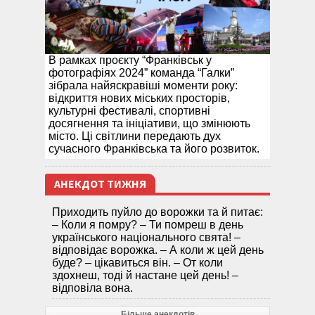
В рамках проєкту “Франківськ у
фотографіях 2024” команда “Галки”
зібрала найяскравіші моменти року:
відкриття нових міських просторів,
культурні фестивалі, спортивні
досягнення та ініціативи, що змінюють
місто. Ці світлини передають дух
сучасного Франківська та його розвиток.
АНЕКДОТ ТИЖНЯ
Приходить пуйло до ворожки та й питає:
– Коли я помру? – Ти помреш в день
українського національного свята! –
відповідає ворожка. – А коли ж цей день
буде? – цікавиться він. – От коли
здохнеш, тоді й настане цей день! –
відповіла вона.
Більше анекдотів