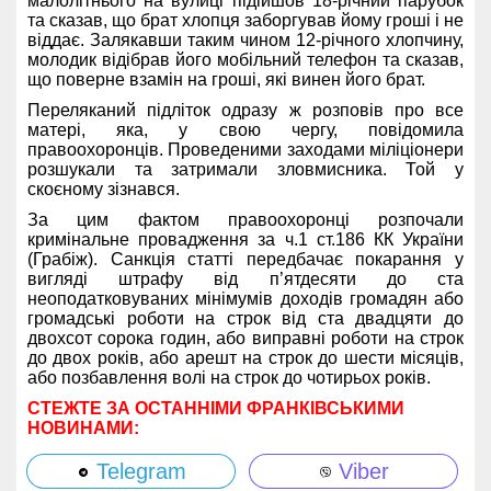
малолітнього на вулиці підійшов 18-річний парубок
та сказав, що брат хлопця заборгував йому гроші і не
віддає. Залякавши таким чином 12-річного хлопчину,
молодик відібрав його мобільний телефон та сказав,
що поверне взамін на гроші, які винен його брат.
Переляканий підліток одразу ж розповів про все
матері, яка, у свою чергу, повідомила
правоохоронців. Проведеними заходами міліціонери
розшукали та затримали зловмисника. Той у
скоєному зізнався.
За цим фактом правоохоронці розпочали
кримінальне провадження за ч.1 ст.186 КК України
(Грабіж). Санкція статті передбачає покарання у
вигляді штрафу від п’ятдесяти до ста
неоподатковуваних мінімумів доходів громадян або
громадські роботи на строк від ста двадцяти до
двохсот сорока годин, або виправні роботи на строк
до двох років, або арешт на строк до шести місяців,
або позбавлення волі на строк до чотирьох років.
СТЕЖТЕ ЗА ОСТАННІМИ ФРАНКІВСЬКИМИ
НОВИНАМИ:
Telegram
Viber