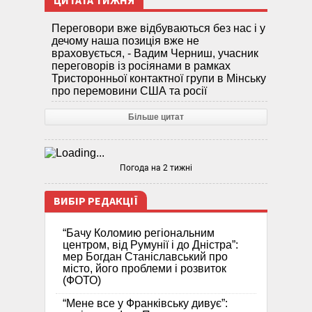
ЦИТАТА ТИЖНЯ
Переговори вже відбуваються без нас і у
дечому наша позиція вже не
враховується, - Вадим Черниш, учасник
переговорів із росіянами в рамках
Тристоронньої контактної групи в Мінську
про перемовини США та росії
Більше цитат
Погода на 2 тижні
ВИБІР РЕДАКЦІЇ
“Бачу Коломию регіональним
центром, від Румунії і до Дністра”:
мер Богдан Станіславський про
місто, його проблеми і розвиток
(ФОТО)
“Мене все у Франківську дивує”: