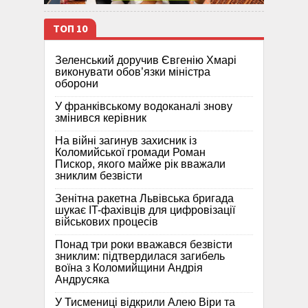
ТОП 10
Зеленський доручив Євгенію Хмарі
виконувати обов’язки міністра
оборони
У франківському водоканалі знову
змінився керівник
На війні загинув захисник із
Коломийської громади Роман
Пискор, якого майже рік вважали
зниклим безвісти
Зенітна ракетна Львівська бригада
шукає IT-фахівців для цифровізації
військових процесів
Понад три роки вважався безвісти
зниклим: підтвердилася загибель
воїна з Коломийщини Андрія
Андрусяка
У Тисмениці відкрили Алею Віри та