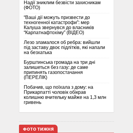
Надії зниклим безвісти захисникам
(ФОТО)
“Ваші дії можуть призвести до
техногенної катастрофи”: мер
Калуша звернувся до власників
“Карпатнафтохіму” (ВІДЕО)
Лезо зламалося об ребра: вийшли
під заставу двоє підлітків, які напали
на безхатька
Бурштинська громада на три дні
залишеться без газу: де саме
припинять газопостачання
(ПЕРЕЛІК)
Побачив, що поїхала з дому: на
Прикарпатті чоловік обікрав
колишню вчительку майже на 1,3 млн
гривень
ФОТО ТИЖНЯ