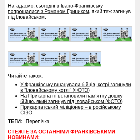
Нагадаємо, сьогодні в Івано-Франківську
попрощалися з Романом Грициком
, який теж загинув
під Іловайськом.
Читайте також:
У Франківську вшанували бійців, котрі загинули
в “Іловайському котлі” (ФОТО)
На Прикарпатті встановили пам’ятну дошку
бійцю, який загинув під Іловайськом (ФОТО)
Прикарпатський міліціонер – в російському
СІЗО
ТЕГИ:
Перепічка
СТЕЖТЕ ЗА ОСТАННІМИ ФРАНКІВСЬКИМИ
НОВИНАМИ: