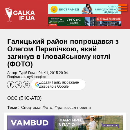
Галицький район попрощався з
Олегом Перепічкою, який
загинув в Іловайському котлі
(ФОТО)
Автор:
Турій Роман
04 Кві, 2015 20:04
Поділитись публікацією
Додати Галку як бажане
джерело в Google
ООС (ЕКС-АТО)
Теми:
Спецтема
,
Фото
,
Франківські новини