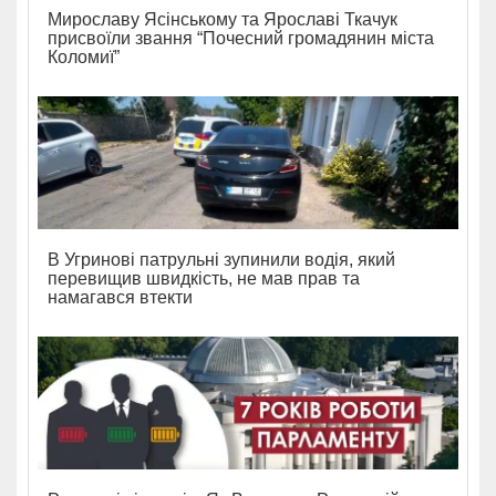
Мирославу Ясінському та Ярославі Ткачук
присвоїли звання “Почесний громадянин міста
Коломиї”
В Угринові патрульні зупинили водія, який
перевищив швидкість, не мав прав та
намагався втекти