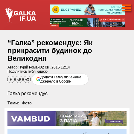
“Галка” рекомендує: Як
прикрасити будинок до
Великодня
Автор:
Турій Роман
02 Кві, 2015 12:14
Поділитись публікацією
Додати Галку як бажане
джерело в Google
Галка рекомендує
Теми:
Фото