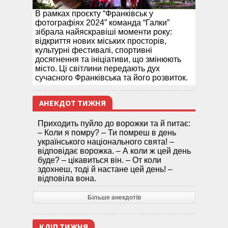
В рамках проєкту “Франківськ у
фотографіях 2024” команда “Галки”
зібрала найяскравіші моменти року:
відкриття нових міських просторів,
культурні фестивалі, спортивні
досягнення та ініціативи, що змінюють
місто. Ці світлини передають дух
сучасного Франківська та його розвиток.
АНЕКДОТ ТИЖНЯ
Приходить пуйло до ворожки та й питає:
– Коли я помру? – Ти помреш в день
українського національного свята! –
відповідає ворожка. – А коли ж цей день
буде? – цікавиться він. – От коли
здохнеш, тоді й настане цей день! –
відповіла вона.
Більше анекдотів
КЛІП ТИЖНЯ