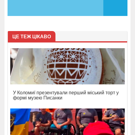
ЦЕ ТЕЖ ЦІКАВО
У Коломиї презентували перший міський торт у
формі музею Писанки