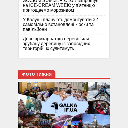
SOCIUM SUMMER CLUB запрошує
на ICE-CREAM WEEK: у п'ятницю
пригощаємо морозивом
У Калуші планують демонтувати 32
самовільно встановлені кіоски та
павільйони
Двоє прикарпатців перевозили
зрубану деревину із заповідних
територій: їх судитимуть
ФОТО ТИЖНЯ