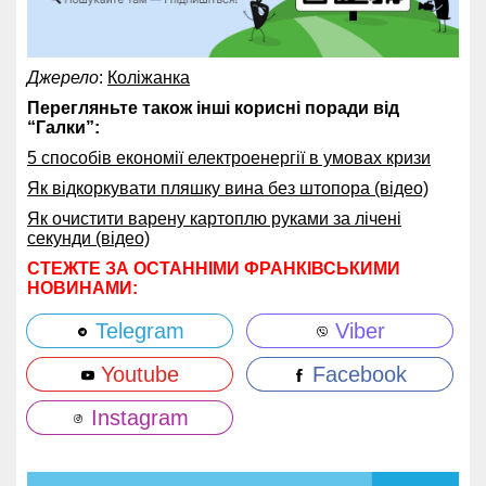
Джерело
:
Коліжанка
Перегляньте також інші корисні поради від
“Галки”:
5 способів економії електроенергії в умовах кризи
Як відкоркувати пляшку вина без штопора (відео)
Як очистити варену картоплю руками за лічені
секунди (відео)
СТЕЖТЕ ЗА ОСТАННІМИ ФРАНКІВСЬКИМИ
НОВИНАМИ:
Telegram
Viber
Youtube
Facebook
Instagram