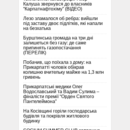
Калуша звернувся до власників
“Карпатнафтохіму” (ВІДЕО)
Лезо зламалося об ребра: вийшли
під заставу двоє підлітків, які напали
на безхатька
Бурштинська громада на три дні
залишеться без газу: де саме
припинять газопостачання
(ПЕРЕЛІК)
Побачив, що поїхала з дому: на
Прикарпатті чоловік обікрав
колишню вчительку майже на 1,3 млн
гривень
Прикарпатські медики Олег
Водославський та Вадим Сулима –
фіналісти премії “Орден Святого
Пантелеймона”
На Косівщині горіли господарська
будівля та покрівля житлового
будинку