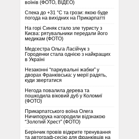
воїнів (ФОТО, ВІДЕО)
Спека до +31 °C та грози: якою буде
погода на вихідних на Прикарпатті
На горі Синяк стало зле туристу з
Києва: рятувальники передали його
медикам (ФОТО)
Медсестра Ольга Ласійчук з
Городенки стала однією з найкращих
в Україні
Незаконні “паркувальні жабки” у
дворах Франківська: у мерії радять,
куди звертатися
Негода повалила дерева та
пошкодила віковий дуб у Коломиї
(ФОТО)
Прикарпатського воїна Олега
Ничипорука нагородили відзнакою
“Золотий Хрест” (ФОТО)
Берінчик провів відкрите тренування
та автограф-сесію для франківців на