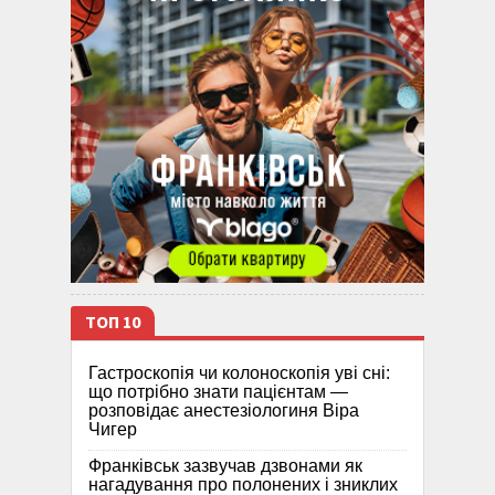
ТОП 10
Гастроскопія чи колоноскопія уві сні:
що потрібно знати пацієнтам —
розповідає анестезіологиня Віра
Чигер
Франківськ зазвучав дзвонами як
нагадування про полонених і зниклих