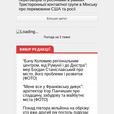
Тристоронньої контактної групи в Мінську
про перемовини США та росії
Більше цитат
Погода на 2 тижні
ВИБІР РЕДАКЦІЇ
“Бачу Коломию регіональним
центром, від Румунії і до Дністра”:
мер Богдан Станіславський про
місто, його проблеми і розвиток
(ФОТО)
“Мене все у Франківську дивує”:
архітектор Ігор Панчишин про
спадщину, забудову та майбутнє
міста (ФОТО)
Понад півтора мільйона на обрізку:
хто вже другий рік поспіль підрізає