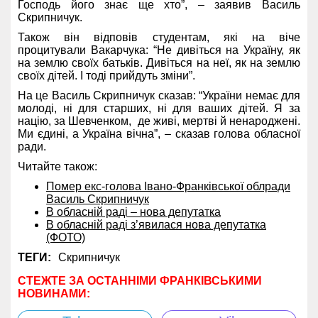
Господь його знає ще хто”, – заявив Василь
Скрипничук.
Також він відповів студентам, які на віче
процитували Вакарчука: “Не дивіться на Україну, як
на землю своїх батьків. Дивіться на неї, як на землю
своїх дітей. І тоді прийдуть зміни”.
На це Василь Скрипничук сказав: “України немає для
молоді, ні для старших, ні для ваших дітей. Я за
націю, за Шевченком, де живі, мертві й ненароджені.
Ми єдині, а Україна вічна”, – сказав голова обласної
ради.
Читайте також:
Помер екс-голова Івано-Франківської облради
Василь Скрипничук
В обласній раді – нова депутатка
В обласній раді з’явилася нова депутатка
(ФОТО)
ТЕГИ:
Скрипничук
СТЕЖТЕ ЗА ОСТАННІМИ ФРАНКІВСЬКИМИ
НОВИНАМИ: