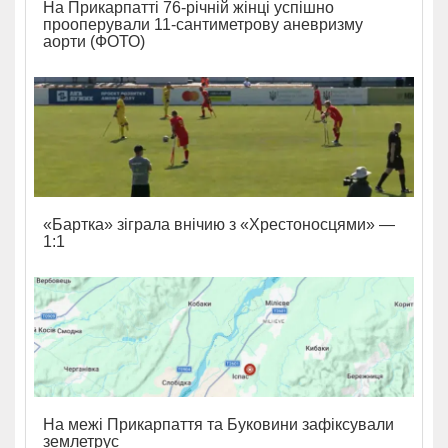
На Прикарпатті 76-річній жінці успішно
прооперували 11-сантиметрову аневризму
аорти (ФОТО)
«Бартка» зіграла внічию з «Хрестоносцями» —
1:1
На межі Прикарпаття та Буковини зафіксували
землетрус