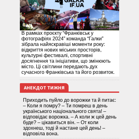
В рамках проєкту “Франківськ у
фотографіях 2024” команда “Галки”
зібрала найяскравіші моменти року:
відкриття нових міських просторів,
культурні фестивалі, спортивні
досягнення та ініціативи, що змінюють
місто. Ці світлини передають дух
сучасного Франківська та його розвиток.
АНЕКДОТ ТИЖНЯ
Приходить пуйло до ворожки та й питає:
– Коли я помру? – Ти помреш в день
українського національного свята! –
відповідає ворожка. – А коли ж цей день
буде? – цікавиться він. – От коли
здохнеш, тоді й настане цей день! –
відповіла вона.