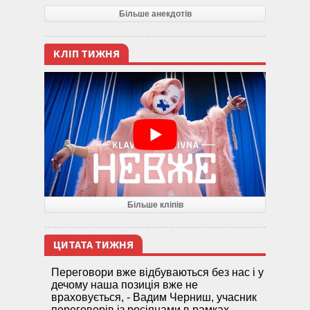
Більше анекдотів
КЛІП ТИЖНЯ
Більше кліпів
ЦИТАТА ТИЖНЯ
Переговори вже відбуваються без нас і у
дечому наша позиція вже не
враховується, - Вадим Черниш, учасник
переговорів із росіянами в рамках