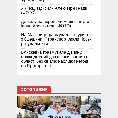
У Лисці відкрили Алею віри і надії
(ФОТО)
До Калуша передали мощі святого
Івана Хрестителя (ФОТО)
На Маковиці травмувалася туристка
з Одещини: її транспортували гірські
рятувальники
Блискавка травмувала дівчину,
пошкоджений дах школи, частина
області без світла: наслідки негоди
на Прикарпатті
ФОТО ТИЖНЯ