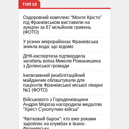
ТОП 10
Оздоровчий комплекс “Монте Крісто”
під Франківськом виставили на
аукціон за 67 мільйонів гривень
(ФОТО)
У різних мікрорайонах Франківська
зникла вода: що відомо
ДНК-експертиза підтвердила
загибель воїна Миколи Романишина
з Долинської громади
Інклюзивний реабілітаційний
майданчик облаштували для
пацієнтів Франківської міської лікарні
№1 (ФОТО)
Військового з Городенківщини
Андрія Мороза нагородили медаллю
“Хрест Сухопутних військ”
“Квітковий барон”: хто вже роками
заробляє на клумбах в Івано-
Франківську