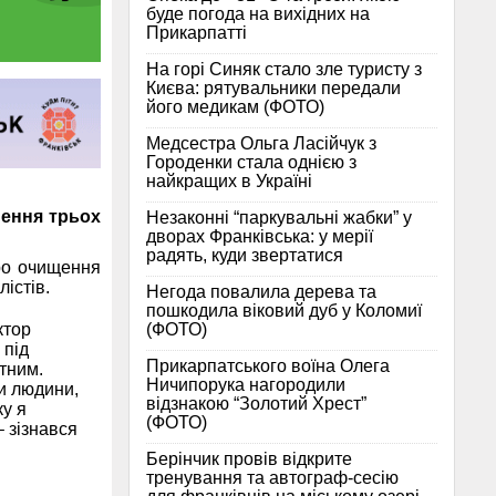
буде погода на вихідних на
Прикарпатті
На горі Синяк стало зле туристу з
Києва: рятувальники передали
його медикам (ФОТО)
Медсестра Ольга Ласійчук з
Городенки стала однією з
найкращих в Україні
нення трьох
Незаконні “паркувальні жабки” у
дворах Франківська: у мерії
радять, куди звертатися
ро очищення
істів.
Негода повалила дерева та
пошкодила віковий дуб у Коломиї
(ФОТО)
ктор
 під
Прикарпатського воїна Олега
тним.
Ничипорука нагородили
и людини,
відзнакою “Золотий Хрест”
ку я
(ФОТО)
– зізнався
Берінчик провів відкрите
тренування та автограф-сесію