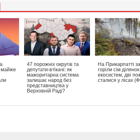
а
47 порожніх округів та
На Прикарпатті з
а майже
депутати-втікачі: як
горіли сім ділянок
мажоритарна система
екосистем, дві по
али
залишає народ без
сталися у лісах (
представництва у
Верховній Раді?