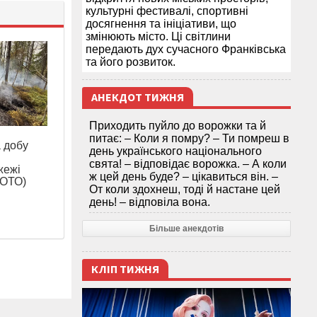
культурні фестивалі, спортивні
досягнення та ініціативи, що
змінюють місто. Ці світлини
передають дух сучасного Франківська
та його розвиток.
АНЕКДОТ ТИЖНЯ
Приходить пуйло до ворожки та й
питає: – Коли я помру? – Ти помреш в
а добу
день українського національного
свята! – відповідає ворожка. – А коли
жежі
ж цей день буде? – цікавиться він. –
ФОТО)
От коли здохнеш, тоді й настане цей
день! – відповіла вона.
Більше анекдотів
КЛІП ТИЖНЯ