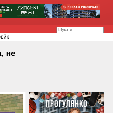
ФЕЙК
, не