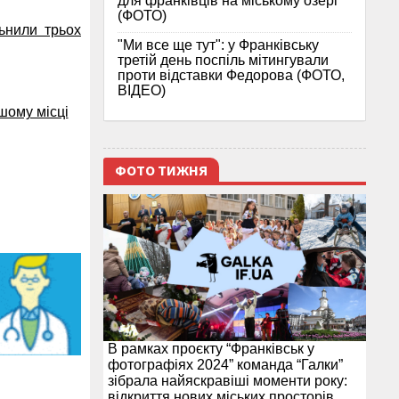
для франківців на міському озері
(ФОТО)
ьнили трьох
"Ми все ще тут": у Франківську
третій день поспіль мітингували
проти відставки Федорова (ФОТО,
ВІДЕО)
шому місці
ФОТО ТИЖНЯ
В рамках проєкту “Франківськ у
фотографіях 2024” команда “Галки”
зібрала найяскравіші моменти року:
відкриття нових міських просторів,