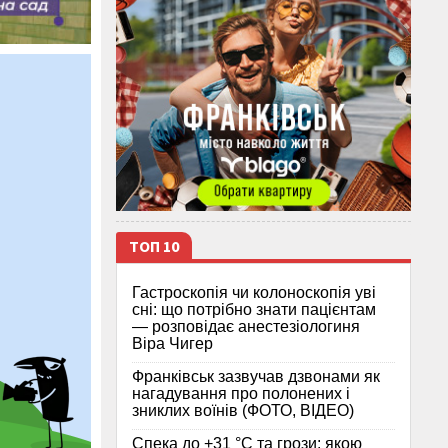
ТОП 10
Гастроскопія чи колоноскопія уві
сні: що потрібно знати пацієнтам
— розповідає анестезіологиня
Віра Чигер
Франківськ зазвучав дзвонами як
нагадування про полонених і
зниклих воїнів (ФОТО, ВІДЕО)
Спека до +31 °C та грози: якою