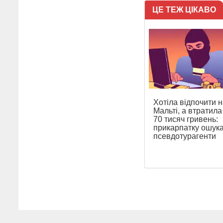
ЦЕ ТЕЖ ЦІКАВО
Хотіла відпочити н
Мальті, а втратил
70 тисяч гривень:
прикарпатку ошук
псевдотурагенти