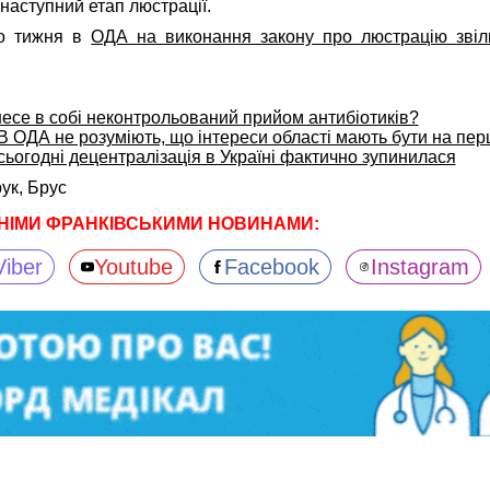
наступний етап люстрації.
го тижня в
ОДА на виконання закону про люстрацію звіл
несе в собі неконтрольований прийом антибіотиків?
В ОДА не розуміють, що інтереси області мають бути на пер
сьогодні децентралізація в Україні фактично зупинилася
ук,
Брус
НІМИ ФРАНКІВСЬКИМИ НОВИНАМИ:
Viber
Youtube
Facebook
Instagram