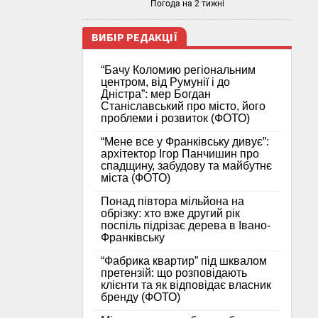
Погода на 2 тижні
ВИБІР РЕДАКЦІЇ
“Бачу Коломию регіональним
центром, від Румунії і до
Дністра”: мер Богдан
Станіславський про місто, його
проблеми і розвиток (ФОТО)
“Мене все у Франківську дивує”:
архітектор Ігор Панчишин про
спадщину, забудову та майбутнє
міста (ФОТО)
Понад півтора мільйона на
обрізку: хто вже другий рік
поспіль підрізає дерева в Івано-
Франківську
“Фабрика квартир” під шквалом
претензій: що розповідають
клієнти та як відповідає власник
бренду (ФОТО)