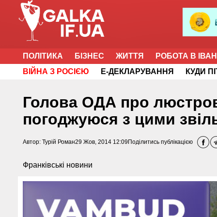
ПОЛІТИКА
БІЗНЕС
ЖИТТЯ
РОБОТА В ІВА
ВІЙНА З РОСІЄЮ
Е-ДЕКЛАРУВАННЯ
КУДИ П
Голова ОДА про люстров
погоджуюся з цими зві
Автор:
Турій Роман
29 Жов, 2014 12:09
Поділитись публікацією
Франківські новини