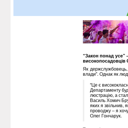
“Закон понад усе” 
високопосадовців О
Як держслужбовець, 
влади”. Однак як люд
“Це є висококласн
Департаменту буді
люстрацію, а ста
Василь Хомич Бру
яких я звільнив, 
проводжу – я хочу
Олег Гончарук.