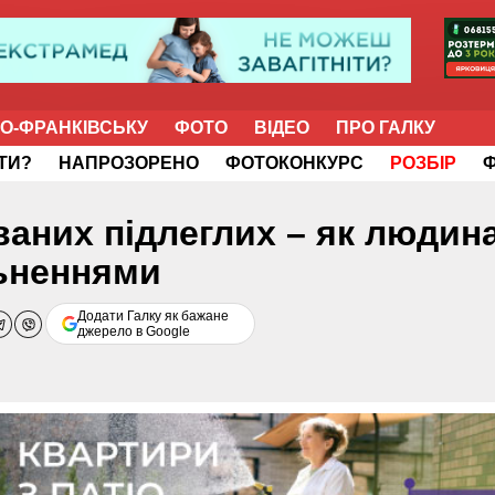
НО-ФРАНКІВСЬКУ
ФОТО
ВІДЕО
ПРО ГАЛКУ
ІТИ?
НАПРОЗОРЕНО
ФОТОКОНКУРС
РОЗБІР
аних підлеглих – як людина
льненнями
Додати Галку як бажане
джерело в Google