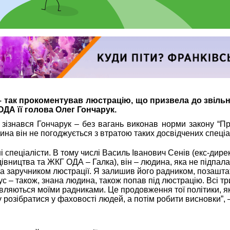
– так прокоментував люстрацію, що призвела до звіль
ДА її голова Олег Гончарук.
зізнався Гончарук – без вагань виконав норми закону “П
ина він не погоджується з втратою таких досвідчених спеціал
і спеціалісти. В тому числі Василь Іванович Сенів (екс-дире
вництва та ЖКГ ОДА – Галка), він – людина, яка не підпала
ла заручником люстрації. Я залишив його радником, позашта
с – також, знана людина, також попав під люстрацію. Всі тр
являються моїми радниками. Це продовження тої політики, я
 розібратися у фаховості людей, а потім робити висновки”, 