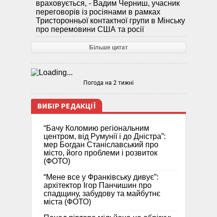
враховується, - Вадим Черниш, учасник
переговорів із росіянами в рамках
Тристоронньої контактної групи в Мінську
про перемовини США та росії
Більше цитат
Погода на 2 тижні
ВИБІР РЕДАКЦІЇ
“Бачу Коломию регіональним
центром, від Румунії і до Дністра”:
мер Богдан Станіславський про
місто, його проблеми і розвиток
(ФОТО)
“Мене все у Франківську дивує”:
архітектор Ігор Панчишин про
спадщину, забудову та майбутнє
міста (ФОТО)