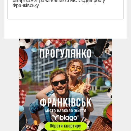
«Бартка» зіграла внічию з МСК «Дніпро» у
Франківську