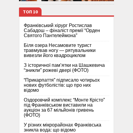
ТОП 10
Франківський хірург Ростислав
Сабадош – фіналіст премії “Орден
Святого Пантелеймона”
Біля озера Несамовите турист
травмував ногу — рятувальники
вивезли його квадроциклом
З історичної памʼятки на Шашкевича
“зникли” рожеві двері (ФОТО)
“Прикарпаття” підписало чотирьох
нових футболістів: що про них
відомо
Оздоровчий комплекс “Монте Крісто”
під Франківськом виставили на
аукціон за 67 мільйонів гривень
(ФОТО)
У різних мікрорайонах Франківська
зникла вода: що відомо