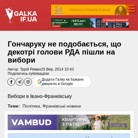
Гончаруку не подобається, що
декотрі голови РДА пішли на
вибори
Автор:
Турій Роман
25 Вер, 2014 10:43
Поділитись публікацією
Додати Галку як бажане
джерело в Google
Вибори в Івано-Франківську
Теми:
Політика
,
Франківські новини