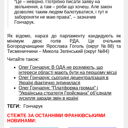
“Це – невірно. Потрібно писати заяву на
звільнення, а там – роби що хочеш. Але закон
дозволяє таким людям балотуватися, і тут я
забороняти не маю права”, – зазначив
Гончарук.
Як відомо, наразі до парламенту кандидують як
мінімум двоє голів РДА. Це очільник
Богородчанщини Ярослава Гоголь (округ №88) та
Тисмениччини – Микола Зелінський (округ №84)
Читайте також:
Олег Гончарук: В ОДА не розуміють, що
інтереси області мають бути на першому місці
Олег Гончарук: сьогодні децентралізація в
Україні фактично зупинилася
Олег Гончарук: “Платформа громад” і
“Українська стратегія Гройсмана” об’єднали
зусилля заради змін в країні
ТЕГИ:
Гончарук
СТЕЖТЕ ЗА ОСТАННІМИ ФРАНКІВСЬКИМИ
НОВИНАМИ: