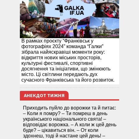
В рамках проєкту “Франківськ у
фотографіях 2024” команда “Галки”
зібрала найяскравіші моменти року:
відкриття нових міських просторів,
культурні фестивалі, спортивні
досягнення та ініціативи, що змінюють
місто. Ці світлини передають дух
сучасного Франківська та його розвиток.
АНЕКДОТ ТИЖНЯ
Приходить пуйло до ворожки та й питає:
– Коли я помру? – Ти помреш в день
українського національного свята! –
відповідає ворожка. – А коли ж цей день
буде? – цікавиться він. – От коли
здохнеш, тоді й настане цей день! –