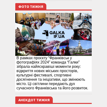
ФОТО ТИЖНЯ
В рамках проєкту “Франківськ у
фотографіях 2024” команда “Галки”
зібрала найяскравіші моменти року:
відкриття нових міських просторів,
культурні фестивалі, спортивні
досягнення та ініціативи, що змінюють
місто. Ці світлини передають дух
сучасного Франківська та його розвиток.
АНЕКДОТ ТИЖНЯ