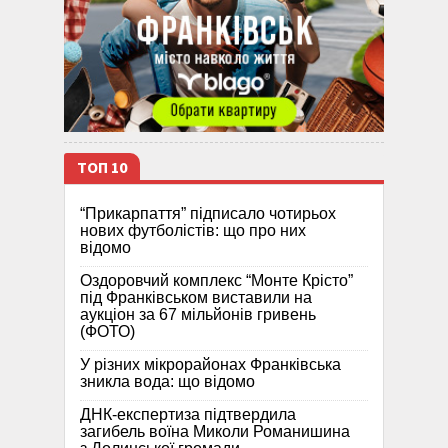
ТОП 10
“Прикарпаття” підписало чотирьох
нових футболістів: що про них
відомо
Оздоровчий комплекс “Монте Крісто”
під Франківськом виставили на
аукціон за 67 мільйонів гривень
(ФОТО)
У різних мікрорайонах Франківська
зникла вода: що відомо
ДНК-експертиза підтвердила
загибель воїна Миколи Романишина