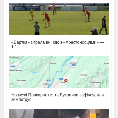
«Бартка» зіграла внічию з «Хрестоносцями» —
1:1
На межі Прикарпаття та Буковини зафіксували
землетрус