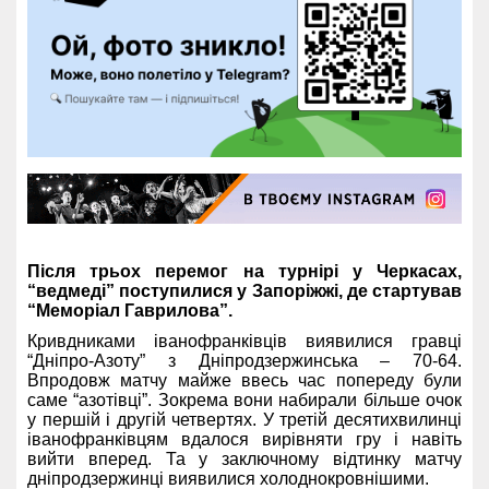
Після трьох перемог на турнірі у Черкасах,
“ведмеді” поступилися у Запоріжжі, де стартував
“Меморіал Гаврилова”.
Кривдниками іванофранківців виявилися гравці
“Дніпро-Азоту” з Дніпродзержинська – 70-64.
Впродовж матчу майже ввесь час попереду були
саме “азотівці”. Зокрема вони набирали більше очок
у першій і другій четвертях. У третій десятихвилинці
іванофранківцям вдалося вирівняти гру і навіть
вийти вперед. Та у заключному відтинку матчу
дніпродзержинці виявилися холоднокровнішими.