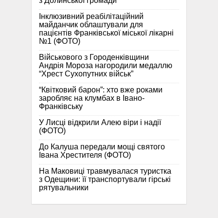
з Долинської громади
Інклюзивний реабілітаційний
майданчик облаштували для
пацієнтів Франківської міської лікарні
№1 (ФОТО)
Військового з Городенківщини
Андрія Мороза нагородили медаллю
“Хрест Сухопутних військ”
“Квітковий барон”: хто вже роками
заробляє на клумбах в Івано-
Франківську
У Лисці відкрили Алею віри і надії
(ФОТО)
До Калуша передали мощі святого
Івана Хрестителя (ФОТО)
На Маковиці травмувалася туристка
з Одещини: її транспортували гірські
рятувальники