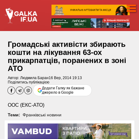
Громадські активісти збирають
кошти на лікування 63-ох
прикарпатців, поранених в зоні
АТО
Автор:
Людмила Баран
16 Вер, 2014 19:13
Поділитись публікацією
Додати Галку як бажане
джерело в Google
ООС (ЕКС-АТО)
Теми:
Франківські новини