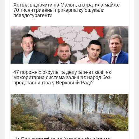
Хотіла відпочити на Мальті, а втратила майже
70 тисяч гривень: прикарпатку ошукали
псевдотурагенти
47 порожніх округів та депутати-втікачі: як
мажоритарна система залишає народ без
представництва у Верховній Раді?