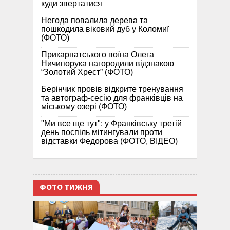
куди звертатися
Негода повалила дерева та
пошкодила віковий дуб у Коломиї
(ФОТО)
Прикарпатського воїна Олега
Ничипорука нагородили відзнакою
“Золотий Хрест” (ФОТО)
Берінчик провів відкрите тренування
та автограф-сесію для франківців на
міському озері (ФОТО)
"Ми все ще тут": у Франківську третій
день поспіль мітингували проти
відставки Федорова (ФОТО, ВІДЕО)
ФОТО ТИЖНЯ