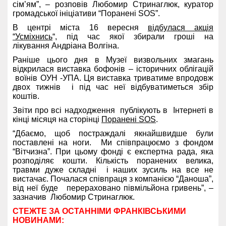
сім’ям”, – розповів Любомир Стринаглюк, куратор
громадської ініціативи “Поранені SOS”.
В центрі міста 16 вересня
відбулася акція
“Усміхнись
“, під час якої збирали гроші на
лікування Андріана Волгіна.
Раніше цього дня в Музеї визвольних змагань
відкрилася виставка бофонів – історичних облігацій
воїнів ОУН -УПА. Ця виставка триватиме впродовж
двох тижнів і під час неї відбуватиметься збір
коштів.
Звіти про всі надходження публікують в Інтернеті в
кінці місяця на сторінці
Поранені SOS
.
“Дбаємо, щоб постраждалі якнайшвидше були
поставлені на ноги. Ми співпрацюємо з фондом
“Вітчизна”. При цьому фонді є експертна рада, яка
розподіляє кошти. Кількість поранених велика,
травми дуже складні і наших зусиль на все не
вистачає. Почалася співпраця з компанією “Даноша”,
від неї буде перераховано півмільйона гривень”, –
зазначив Любомир Стринаглюк.
СТЕЖТЕ ЗА ОСТАННІМИ ФРАНКІВСЬКИМИ
НОВИНАМИ: