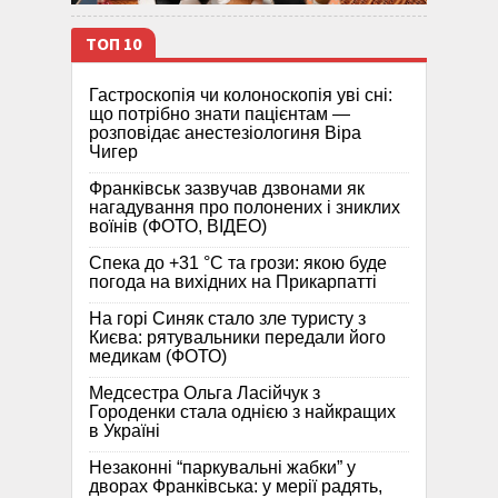
ТОП 10
Гастроскопія чи колоноскопія уві сні:
що потрібно знати пацієнтам —
розповідає анестезіологиня Віра
Чигер
Франківськ зазвучав дзвонами як
нагадування про полонених і зниклих
воїнів (ФОТО, ВІДЕО)
Спека до +31 °C та грози: якою буде
погода на вихідних на Прикарпатті
На горі Синяк стало зле туристу з
Києва: рятувальники передали його
медикам (ФОТО)
Медсестра Ольга Ласійчук з
Городенки стала однією з найкращих
в Україні
Незаконні “паркувальні жабки” у
дворах Франківська: у мерії радять,