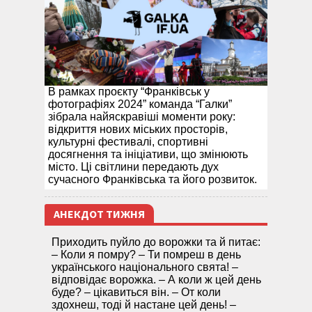
В рамках проєкту “Франківськ у
фотографіях 2024” команда “Галки”
зібрала найяскравіші моменти року:
відкриття нових міських просторів,
культурні фестивалі, спортивні
досягнення та ініціативи, що змінюють
місто. Ці світлини передають дух
сучасного Франківська та його розвиток.
АНЕКДОТ ТИЖНЯ
Приходить пуйло до ворожки та й питає:
– Коли я помру? – Ти помреш в день
українського національного свята! –
відповідає ворожка. – А коли ж цей день
буде? – цікавиться він. – От коли
здохнеш, тоді й настане цей день! –