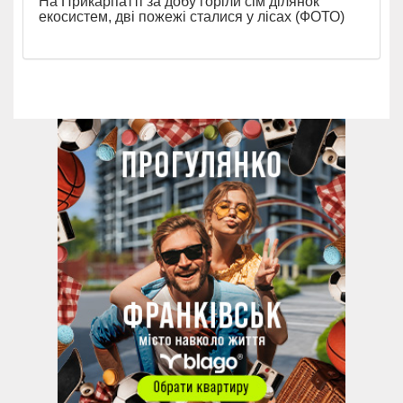
На Прикарпатті за добу горіли сім ділянок
екосистем, дві пожежі сталися у лісах (ФОТО)