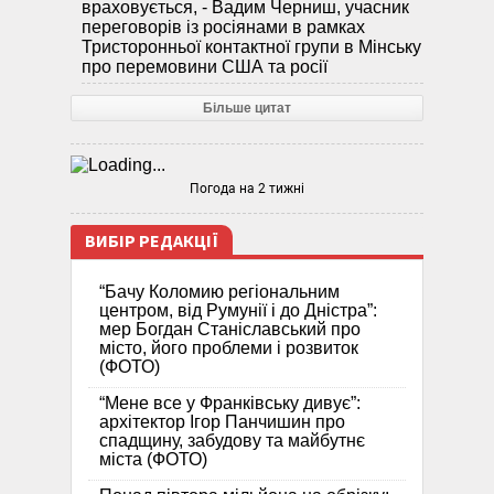
враховується, - Вадим Черниш, учасник
переговорів із росіянами в рамках
Тристоронньої контактної групи в Мінську
про перемовини США та росії
Більше цитат
Погода на 2 тижні
ВИБІР РЕДАКЦІЇ
“Бачу Коломию регіональним
центром, від Румунії і до Дністра”:
мер Богдан Станіславський про
місто, його проблеми і розвиток
(ФОТО)
“Мене все у Франківську дивує”:
архітектор Ігор Панчишин про
спадщину, забудову та майбутнє
міста (ФОТО)