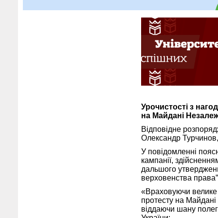
Урочистості з наго
на Майдані Незалежн
Відповідне розпоряд
Олександр Турчинов
У повідомленні поясн
кампанії, здійсненн
дальшого утвердженн
верховенства права”
«Враховуючи велике 
протесту на Майдані
віддаючи шану полегл
України: