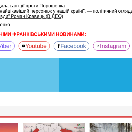
ла санкції проти Порошенка
 найцікавіший персонаж у нашій країні”, — політичний огляд
равди” Роман Кравець (ВІДЕО)
енко
НІМИ ФРАНКІВСЬКИМИ НОВИНАМИ:
Viber
Youtube
Facebook
Instagram