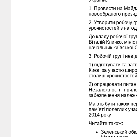
1. Провести на Майда
новообраного презид
2. Утворити робочу г
урочистостей з нагод
До кладу робочої гру
Віталій Кличко, мін
начальник київської
3. Робочій групі неві
1) підготувати та за
Києві за участю широ
столиці урочистостей
2) опрацювати питанн
Незалежності і приле
забезпечення належн
Мають бути також пе
пам’яті полеглих уча
2014 року.
Читайте також:
Зеленський обк