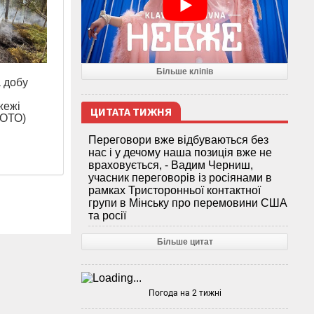
Більше кліпів
а добу
жежі
ЦИТАТА ТИЖНЯ
ФОТО)
Переговори вже відбуваються без
нас і у дечому наша позиція вже не
враховується, - Вадим Черниш,
учасник переговорів із росіянами в
рамках Тристоронньої контактної
групи в Мінську про перемовини США
та росії
Більше цитат
Погода на 2 тижні