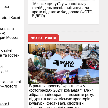
"Ми все ще тут": у Франківську
а пост
третій день поспіль мітингували
проти відставки Федорова (ФОТО,
ВІДЕО)
місті Києві
ли також
нко,
ФОТО ТИЖНЯ
рій Мороз.
у місті
н та гостей
ні
в для
езалежності
В рамках проєкту “Франківськ у
 – лютого
фотографіях 2024” команда “Галки”
зібрала найяскравіші моменти року:
відкриття нових міських просторів,
культурні фестивалі, спортивні
ого і
досягнення та ініціативи, що