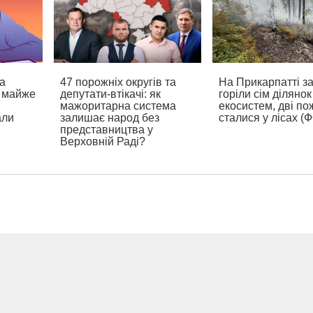
а
47 порожніх округів та
На Прикарпатті з
а майже
депутати-втікачі: як
горіли сім ділянок
мажоритарна система
екосистем, дві по
али
залишає народ без
сталися у лісах (
представництва у
Верховній Раді?