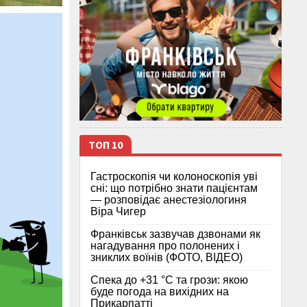
ТОП 10
Гастроскопія чи колоноскопія уві
сні: що потрібно знати пацієнтам
— розповідає анестезіологиня
Віра Чигер
Франківськ зазвучав дзвонами як
нагадування про полонених і
зниклих воїнів (ФОТО, ВІДЕО)
Спека до +31 °C та грози: якою
буде погода на вихідних на
Прикарпатті