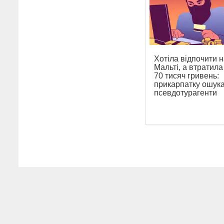
Хотіла відпочити н
Мальті, а втратил
70 тисяч гривень:
прикарпатку ошук
псевдотурагенти