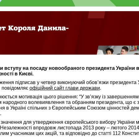
ди вступу на посаду новообраного президента України 
ості в Києві.
ження підписав у четвер виконуючий обов’язки президента 
, повідомляє
офіційний сайт глави держави
.
юється мотивація цього рішення: “У зв’язку із завершенням
ям народного волевиявлення та обранням президента, що є 
я в Україні спільних з Європейським Союзом цінностей демо
.
значення для утвердження європейського вибору України м
 Незалежності впродовж листопада 2013 року – лютого 2014 
им учасникам цих акцій, та відповідно до статті 112 Констит