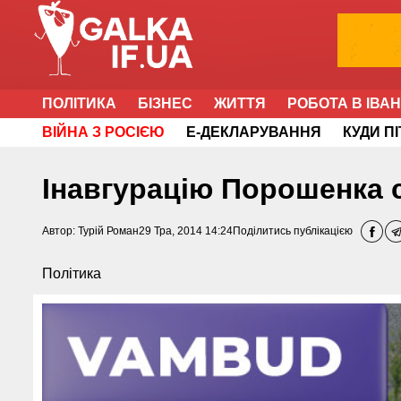
ПОЛІТИКА
БІЗНЕС
ЖИТТЯ
РОБОТА В ІВА
ВІЙНА З РОСІЄЮ
Е-ДЕКЛАРУВАННЯ
КУДИ П
Інавгурацію Порошенка 
Автор:
Турій Роман
29 Тра, 2014 14:24
Поділитись публікацією
Політика