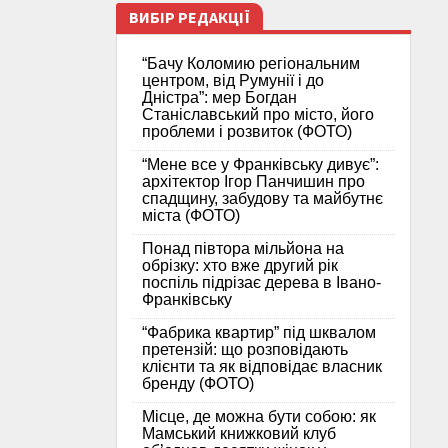
ВИБІР РЕДАКЦІЇ
“Бачу Коломию регіональним
центром, від Румунії і до
Дністра”: мер Богдан
Станіславський про місто, його
проблеми і розвиток (ФОТО)
“Мене все у Франківську дивує”:
архітектор Ігор Панчишин про
спадщину, забудову та майбутнє
міста (ФОТО)
Понад півтора мільйона на
обрізку: хто вже другий рік
поспіль підрізає дерева в Івано-
Франківську
“Фабрика квартир” під шквалом
претензій: що розповідають
клієнти та як відповідає власник
бренду (ФОТО)
Місце, де можна бути собою: як
Мамський книжковий клуб