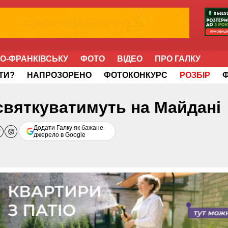
НО-ФРАНКІВСЬКУ
ФОТО
ВІДЕО
ПРО ГАЛКУ
ІТИ?
НАПРОЗОРЕНО
ФОТОКОНКУРС
РОЗБІР
святкуватимуть на Майдані
Додати Галку як бажане
джерело в Google