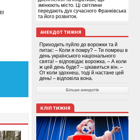
змінюють місто. Ці світлини
передають дух сучасного Франківська
ач
та його розвиток.
АНЕКДОТ ТИЖНЯ
Приходить пуйло до ворожки та й
питає: – Коли я помру? – Ти помреш в
день українського національного
свята! – відповідає ворожка. – А коли
ж цей день буде? – цікавиться він. –
От коли здохнеш, тоді й настане цей
день! – відповіла вона.
Більше анекдотів
КЛІП ТИЖНЯ