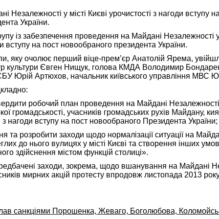
ні Незалежності у місті Києві урочистості з нагоди вступу н
ента України.
рупу із забезпечення проведення на Майдані Незалежності у 
и вступу на пост новообраного президента України.
пи, яку очолює перший віце-прем’єр Анатолій Ярема, увійш
істр культури Євген Нищук, голова КМДА Володимир Бондаре
 СБУ Юрій Артюхов, начальник київського управління МВС Ю
дкладно:
твердити робочий план проведення на Майдані Незалежності 
кої громадськості, учасників громадських рухів Майдану, кия
 з нагоди вступу на пост новообраного Президента України;
я та розробити заходи щодо нормалізації ситуації на Майда
глих до нього вулицях у місті Києві та створення інших умо
ого здійснення містом функцій столиці».
редбачені заходи, зокрема, щодо вшанування на Майдані Н
сників мирних акцій протесту впродовж листопада 2013 року
лав санкціями Порошенка, Жеваго, Боголюбова, Коломойськ