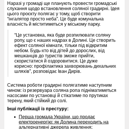
Наразі у громаді ще планують провести громадські
слухання щодо встановлення соляної градирні. Ідея
цього проєкту полягає у тому, щоб створити
“інгалятор просто неба”. Це буде комунальна
власність й міститиметься у міському парку.
“Це установка, яка буде розпилювати соляну
ропу, що є наших надрах в Долині. Це створить
ефект соляної кімнати, тільки під відкритим
небом. Будь-хто від дітей до дорослих, від
мешканців до туристів зможе прийти,
скористатися й оздоровитися. Це дуже
корисно: профілактика захворювань дихальних
шляхів”, розповідає Іван Дирів.
Система роботи градирні полягатиме наступним
чином: із резервуара соляна ропа підніматиметься
насосами по установці й стікатиме по прутиках
терену, який стійкий до солі.
Інші публікації із престуру:
Перша громада України, що продає
електроенергію: як Долина переходить на
альтернативні джерела живлення
;