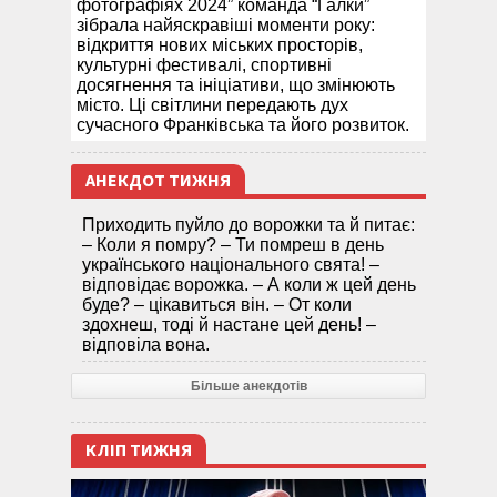
фотографіях 2024” команда “Галки”
зібрала найяскравіші моменти року:
відкриття нових міських просторів,
культурні фестивалі, спортивні
досягнення та ініціативи, що змінюють
місто. Ці світлини передають дух
сучасного Франківська та його розвиток.
АНЕКДОТ ТИЖНЯ
Приходить пуйло до ворожки та й питає:
– Коли я помру? – Ти помреш в день
українського національного свята! –
відповідає ворожка. – А коли ж цей день
буде? – цікавиться він. – От коли
здохнеш, тоді й настане цей день! –
відповіла вона.
Більше анекдотів
КЛІП ТИЖНЯ