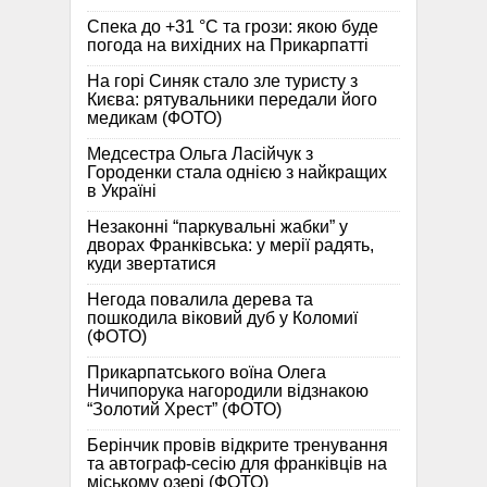
Спека до +31 °C та грози: якою буде
погода на вихідних на Прикарпатті
На горі Синяк стало зле туристу з
Києва: рятувальники передали його
медикам (ФОТО)
Медсестра Ольга Ласійчук з
Городенки стала однією з найкращих
в Україні
Незаконні “паркувальні жабки” у
дворах Франківська: у мерії радять,
куди звертатися
Негода повалила дерева та
пошкодила віковий дуб у Коломиї
(ФОТО)
Прикарпатського воїна Олега
Ничипорука нагородили відзнакою
“Золотий Хрест” (ФОТО)
Берінчик провів відкрите тренування
та автограф-сесію для франківців на
міському озері (ФОТО)