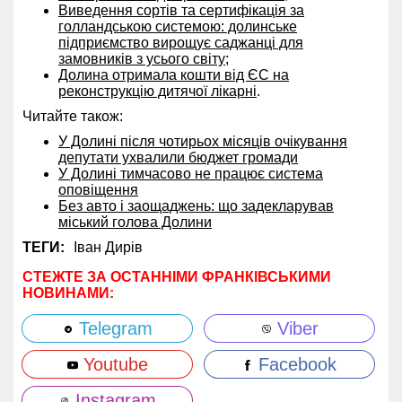
Виведення сортів та сертифікація за
голландською системою: долинське
підприємство вирощує саджанці для
замовників з усього світу
;
Долина отримала кошти від ЄС на
реконструкцію дитячої лікарні
.
Читайте також:
У Долині після чотирьох місяців очікування
депутати ухвалили бюджет громади
У Долині тимчасово не працює система
оповіщення
Без авто і заощаджень: що задекларував
міський голова Долини
ТЕГИ:
Іван Дирів
СТЕЖТЕ ЗА ОСТАННІМИ ФРАНКІВСЬКИМИ
НОВИНАМИ:
Telegram
Viber
Youtube
Facebook
Instagram