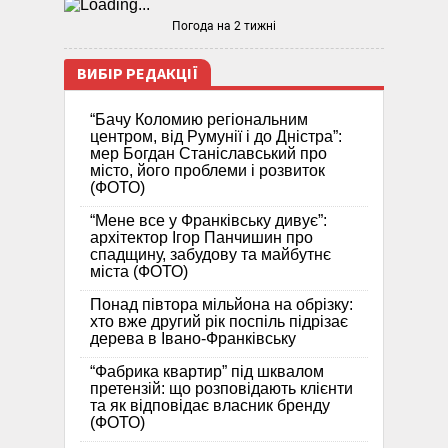
Погода на 2 тижні
ВИБІР РЕДАКЦІЇ
“Бачу Коломию регіональним
центром, від Румунії і до Дністра”:
мер Богдан Станіславський про
місто, його проблеми і розвиток
(ФОТО)
“Мене все у Франківську дивує”:
архітектор Ігор Панчишин про
спадщину, забудову та майбутнє
міста (ФОТО)
Понад півтора мільйона на обрізку:
хто вже другий рік поспіль підрізає
дерева в Івано-Франківську
“Фабрика квартир” під шквалом
претензій: що розповідають клієнти
та як відповідає власник бренду
(ФОТО)