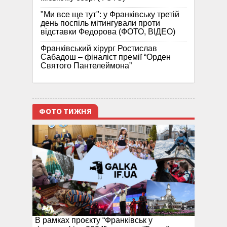
"Ми все ще тут": у Франківську третій
день поспіль мітингували проти
відставки Федорова (ФОТО, ВІДЕО)
Франківський хірург Ростислав
Сабадош – фіналіст премії “Орден
Святого Пантелеймона”
ФОТО ТИЖНЯ
В рамках проєкту “Франківськ у