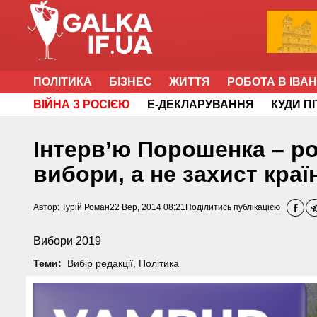
ПОЛІТИКА
БІЗНЕС
ЖИТТЯ
РОБОТА В ІВА
ВІЙНА З РОСІЄЮ
Е-ДЕКЛАРУВАННЯ
КУДИ П
Інтерв’ю Порошенка – р
вибори, а не захист краї
Автор:
Турій Роман
22 Вер, 2014 08:21
Поділитись публікацією
Вибори 2019
Теми:
Вибір редакції
,
Політика