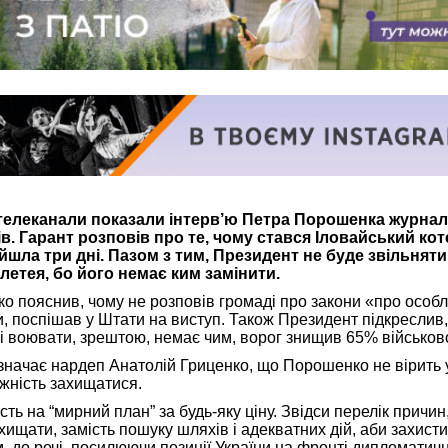
 телеканали показали інтерв’ю Петра Порошенка журнал
. Гарант розповів про те, чому стався Іловайський коте
шла три дні. Пазом з тим, Президент не буде звільняти
летея, бо його немає ким замінити.
ко пояснив, чому не розповів громаді про закони «про особ
и, поспішав у Штати на виступ. Також Президент підкреслив,
 і воювати, зрештою, немає чим, ворог знищив 65% військово
значає нардеп Анатолій Гриценко, що Порошенко не вірить 
жність захищатися.
ть на “мирний план” за будь-яку ціну. Звідси перелік причин
ищати, замість пошуку шляхів і адекватних дій, аби захисти
им, до речі, посилюючи позиції України на фронті дипломатич