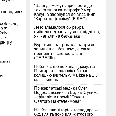
“Ваші дії можуть призвести до
техногенної катастрофи”: мер
ін поводився
Калуша звернувся до власників
“Карпатнафтохіму” (ВІДЕО)
м більше,
Лезо зламалося об ребра:
го ж
вийшли під заставу двоє підлітків,
оду і
які напали на безхатька
 не
рінці у
Бурштинська громада на три дні
залишеться без газу: де саме
припинять газопостачання
(ПЕРЕЛІК)
ого і
Побачив, що поїхала з дому: на
Прикарпатті чоловік обікрав
колишню вчительку майже на 1,3
ач
млн гривень
Прикарпатські медики Олег
Водославський та Вадим Сулима
– фіналісти премії “Орден
Святого Пантелеймона”
На Косівщині горіли господарська
будівля та покрівля житлового