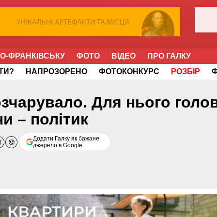
НО-ФРАНКІВСЬКУ
ФОТО
ВІДЕО
ПРО ГАЛКУ
ІТИ?
НАПРОЗОРЕНО
ФОТОКОНКУРС
РОЗБІР
озчарувало. Для нього голо
ни – політик
Додати Галку як бажане
джерело в Google