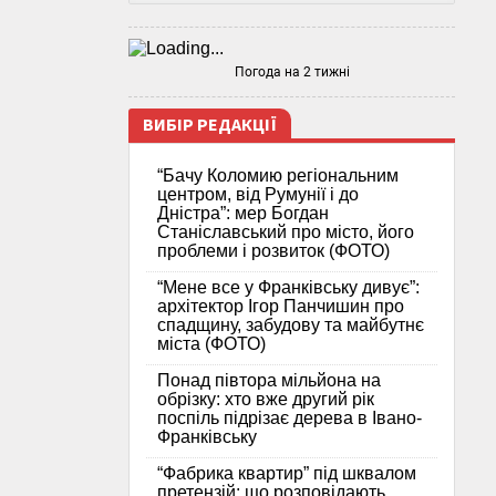
Погода на 2 тижні
ВИБІР РЕДАКЦІЇ
“Бачу Коломию регіональним
центром, від Румунії і до
Дністра”: мер Богдан
Станіславський про місто, його
проблеми і розвиток (ФОТО)
“Мене все у Франківську дивує”:
архітектор Ігор Панчишин про
спадщину, забудову та майбутнє
міста (ФОТО)
Понад півтора мільйона на
обрізку: хто вже другий рік
поспіль підрізає дерева в Івано-
Франківську
“Фабрика квартир” під шквалом
претензій: що розповідають