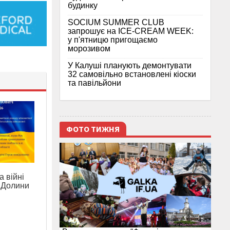
будинку
SOCIUM SUMMER CLUB
запрошує на ICE-CREAM WEEK:
у п'ятницю пригощаємо
морозивом
У Калуші планують демонтувати
32 самовільно встановлені кіоски
та павільйони
ФОТО ТИЖНЯ
 війні
з Долини