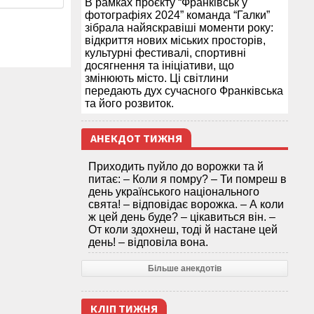
В рамках проєкту “Франківськ у
фотографіях 2024” команда “Галки”
зібрала найяскравіші моменти року:
відкриття нових міських просторів,
культурні фестивалі, спортивні
досягнення та ініціативи, що
змінюють місто. Ці світлини
передають дух сучасного Франківська
та його розвиток.
АНЕКДОТ ТИЖНЯ
Приходить пуйло до ворожки та й
питає: – Коли я помру? – Ти помреш в
день українського національного
свята! – відповідає ворожка. – А коли
ж цей день буде? – цікавиться він. –
От коли здохнеш, тоді й настане цей
день! – відповіла вона.
Більше анекдотів
КЛІП ТИЖНЯ