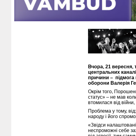
Вчора, 21 вересня,
центральних каналів
причини – підмога й
оборони Валерія Ге
Окрім того, Порошен
статус» – не мав кол
втомилася від війни,
Проблема у тому, від
народу і його спромо
«Звідси налаштованіс
неспроможні себе зах
від агресії, тим сам