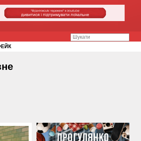
ФЕЙК
вне