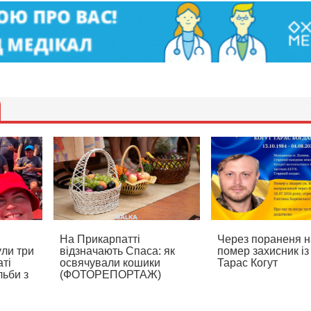
На Прикарпатті
Через пораненя на
ли три
відзначають Спаса: як
помер захисник і
ті
освячували кошики
Тарас Когут
льби з
(ФОТОРЕПОРТАЖ)