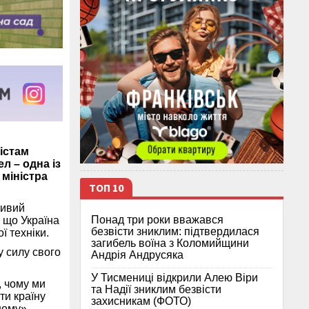
істам
л – одна із
 міністра
ТОП 10
ливий
Понад три роки вважався
 що Україна
безвісти зниклим: підтвердилася
ї техніки.
загибель воїна з Коломийщини
у силу свого
Андрія Андрусяка
У Тисмениці відкрили Алею Віри
, чому ми
та Надії зниклим безвісти
ти країну
захисникам (ФОТО)
ному», –