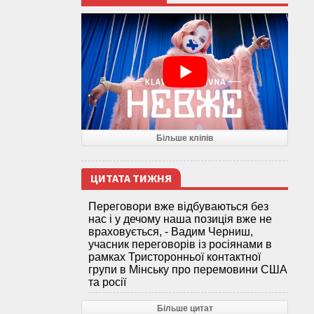
Більше кліпів
ЦИТАТА ТИЖНЯ
Переговори вже відбуваються без
нас і у дечому наша позиція вже не
враховується, - Вадим Черниш,
учасник переговорів із росіянами в
рамках Тристоронньої контактної
групи в Мінську про перемовини США
та росії
Більше цитат