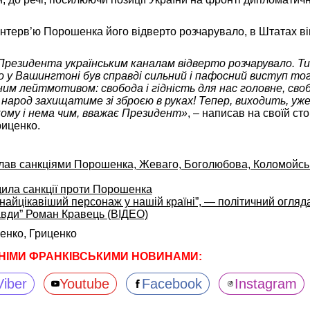
інтерв’ю Порошенка його відверто розчарувало, в Штатах в
резидента українським каналам відверто розчарувало. Ти
го у Вашингтоні був справді сильний і пафосний виступ то
им лейтмотивом: свобода і гідність для нас головне, своб
 народ захищатиме зі зброєю в руках! Тепер, виходить, уже
ому і нема чим, вважає Президент»
, – написав на своїй сто
риценко.
лав санкціями Порошенка, Жеваго, Боголюбова, Коломойськ
ла санкції проти Порошенка
 найцікавіший персонаж у нашій країні”, — політичний огляд
равди” Роман Кравець (ВІДЕО)
енко,
Гриценко
НІМИ ФРАНКІВСЬКИМИ НОВИНАМИ:
Viber
Youtube
Facebook
Instagram