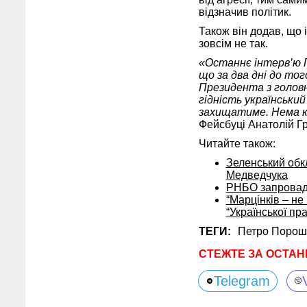
відзначив політик.
Також він додав, що 
зовсім не так.
«Останнє інтерв’ю П
що за два дні до то
Президента з головн
гідність український
захищатиме. Нема к
Фейсбуці Анатолій Г
Читайте також:
Зеленський обк
Медведчука
РНБО запровади
“Марцінків – не
“Української п
ТЕГИ:
Петро Порош
СТЕЖТЕ ЗА ОСТАН
Telegram