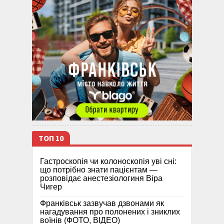
ТОП 10
Гастроскопія чи колоноскопія уві сні:
що потрібно знати пацієнтам —
розповідає анестезіологиня Віра
Чигер
Франківськ зазвучав дзвонами як
нагадування про полонених і зниклих
воїнів (ФОТО, ВІДЕО)