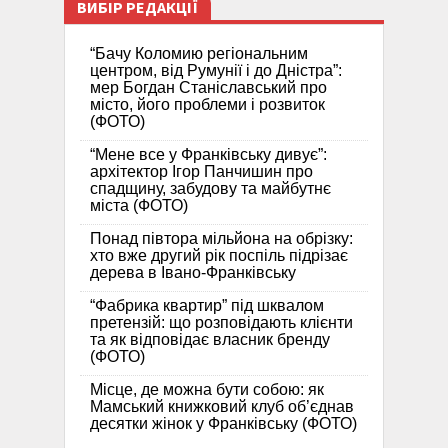
ВИБІР РЕДАКЦІЇ
“Бачу Коломию регіональним
центром, від Румунії і до Дністра”:
мер Богдан Станіславський про
місто, його проблеми і розвиток
(ФОТО)
“Мене все у Франківську дивує”:
архітектор Ігор Панчишин про
спадщину, забудову та майбутнє
міста (ФОТО)
Понад півтора мільйона на обрізку:
хто вже другий рік поспіль підрізає
дерева в Івано-Франківську
“Фабрика квартир” під шквалом
претензій: що розповідають клієнти
та як відповідає власник бренду
(ФОТО)
Місце, де можна бути собою: як
Мамський книжковий клуб об’єднав
десятки жінок у Франківську (ФОТО)