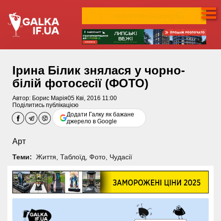
Ірина Білик знялася у чорно-
білій фотосесії (ФОТО)
Автор:
Борис Марія
05 Кві, 2016 11:00
Поділитись публікацією
Додати Галку як бажане
джерело в Google
Арт
Теми:
Життя
,
Таблоїд
,
Фото
,
Чудасії