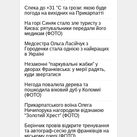
Спека до +31 °C та грози: якою буде
погода на вихідних на Прикарпатті
На горі Синяк стало зле туристу з
Києва: рятувальники передали його
медикам (ФОТО)
Медсестра Ольга Ласійчук з
Городенки стала однією з найкращих
в Україні
Незаконні “паркувальні жабки” у
дворах Франківська: у мерії радять,
куди звертатися
Негода повалила дерева та
пошкодила віковий дуб у Коломиї
(ФОТО)
Прикарпатського воїна Олега
Ничипорука нагородили відзнакою
“Золотий Хрест” (ФОТО)
Берінчик провів відкрите тренування
та автограф-сесію для франківців на
міському озері (ФОТО)