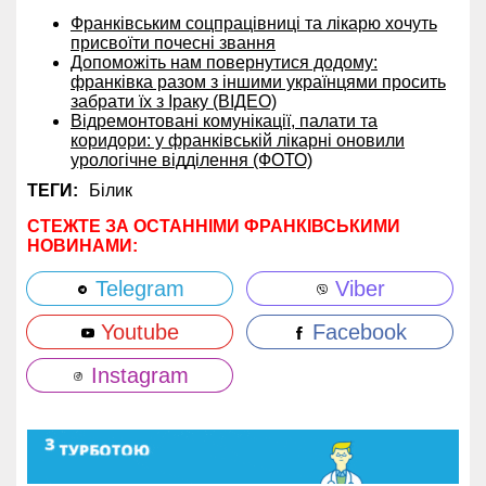
Франківським соцпрацівниці та лікарю хочуть
присвоїти почесні звання
Допоможіть нам повернутися додому:
франківка разом з іншими українцями просить
забрати їх з Іраку (ВІДЕО)
Відремонтовані комунікації, палати та
коридори: у франківській лікарні оновили
урологічне відділення (ФОТО)
ТЕГИ:
Білик
СТЕЖТЕ ЗА ОСТАННІМИ ФРАНКІВСЬКИМИ
НОВИНАМИ:
Telegram
Viber
Youtube
Facebook
Instagram