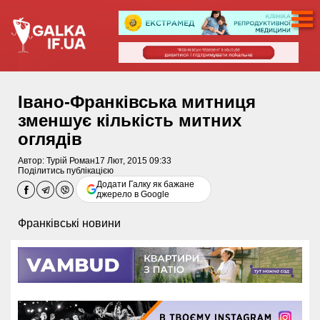
Івано-Франківська митниця
зменшує кількість митних
оглядів
Автор:
Турій Роман
17 Лют, 2015 09:33
Поділитись публікацією
Додати Галку як бажане
джерело в Google
Франківські новини