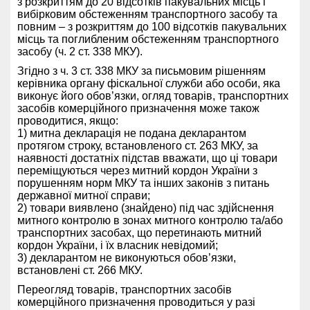
з розкриттям до 20 відсотків пакувальних місць і
вибірковим обстеженням транспортного засобу та
повним – з розкриттям до 100 відсотків пакувальних
місць та поглибленим обстеженням транспортного
засобу (ч. 2 ст. 338 МКУ).
Згідно з ч. 3 ст. 338 МКУ за письмовим рішенням
керівника органу фіскальної служби або особи, яка
виконує його обов’язки, огляд товарів, транспортних
засобів комерційного призначення може також
проводитися, якщо:
1) митна декларація не подана декларантом
протягом строку, встановленого ст. 263 МКУ, за
наявності достатніх підстав вважати, що ці товари
переміщуються через митний кордон України з
порушенням норм МКУ та інших законів з питань
державної митної справи;
2) товари виявлено (знайдено) під час здійснення
митного контролю в зонах митного контролю та/або
транспортних засобах, що перетинають митний
кордон України, і їх власник невідомий;
3) декларантом не виконуються обов’язки,
встановлені ст. 266 МКУ.
Переогляд товарів, транспортних засобів
комерційного призначення проводиться у разі