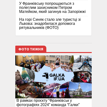
У Франківську попрощаються з
полеглим захисником Петром
Матейком, який загинув на Запоріжжі
На горі Синяк стало зле туристці зі
Львова: знадобилася допомога
рятувальників (ФОТО)
ФОТО ТИЖНЯ
В рамках проєкту “Франківськ у
фотографіях 2024” команда “Галки”