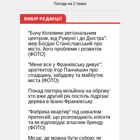
Погода на 2 тижні
ВИБІР РЕДАКЦІЇ
“Бачу Коломию регіональним
центром, від Румунії і до Дністра”:
мер Богдан Станіславський про
місто, його проблеми і розвиток
(ФОТО)
“Мене все у Франківську дивує”:
архітектор Ігор Панчишин про
спадщину, забудову та майбутнє
міста (ФОТО)
Понад півтора мільйона на обрізку:
хто вже другий рік поспіль підрізає
дерева в Івано-Франківську
“Фабрика квартир” під шквалом
претензій: що розповідають клієнти
та як відповідає власник бренду
(ФОТО)
Місце, де можна бути собою: як