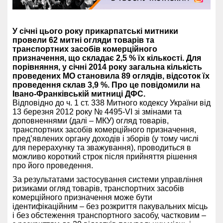
У січні цього року прикарпатські митники
провели 62 митні огляди товарів та
транспортних засобів комерційного
призначення, що складає 2,5 % їх кількості. Для
порівняння, у січні 2014 року загальна кількість
проведених МО становила 89 оглядів, відсоток їх
проведення склав 3,9 %. Про це повідомили на
Івано-Франківській митниці ДФС.
Відповідно до ч. 1 ст. 338 Митного кодексу України від
13 березня 2012 року № 4495-VI зі змінами та
доповненнями (далі – МКУ) огляд товарів,
транспортних засобів комерційного призначення,
пред’явлених органу доходів і зборів (у тому числі
для перерахунку та зважування), проводиться в
можливо короткий строк після прийняття рішення
про його проведення.
За результатами застосування системи управління
ризиками огляд товарів, транспортних засобів
комерційного призначення може бути
ідентифікаційним – без розкриття пакувальних місць
і без обстеження транспортного засобу, частковим –