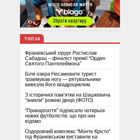
ТОП 10
Франківський хірург Ростислав
Сабадош – фіналіст премії “Орден
Святого Пантелеймона”
Біля озера Несамовите турист
травмував ногу — рятувальники
вивезли його квадроциклом
З історичної памʼятки на Шашкевича
“зникли” рожеві двері (ФОТО)
“Прикарпаття” підписало чотирьох
нових футболістів: що про них
відомо
Оздоровчий комплекс “Монте Крісто”
під Франківськом виставили на