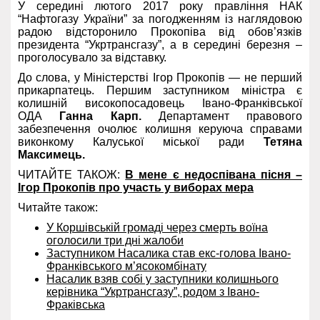
У середині лютого 2017 року правління НАК
“Нафтогазу України” за погодженням із наглядовою
радою відсторонило Прокопіва від обов’язків
президента “Укртрансгазу”, а в середині березня –
проголосувало за відставку.
До слова, у Міністерстві Ігор Прокопів — не перший
прикарпатець. Першим заступником міністра є
колишній високопосадовець Івано-Франківської
ОДА
Ганна Карп.
Департамент правового
забезпечення очолює колишня керуюча справами
виконкому Калуської міської ради
Тетяна
Максимець.
ЧИТАЙТЕ ТАКОЖ:
В мене є недоспівана пісня –
Ігор Прокопів про участь у виборах мера
Читайте також:
У Коршівській громаді через смерть воїна
оголосили три дні жалоби
Заступником Насалика став екс-голова Івано-
Франківського м’ясокомбінату
Насалик взяв собі у заступники колишнього
керівника “Укртрансгазу”, родом з Івано-
Фраківська