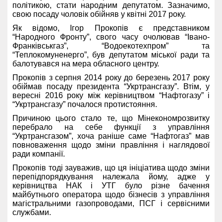
політикою, стати народним депутатом. Зазначимо,
свою посаду чоловік обійняв у квітні 2017 року.
Як відомо, Ігор Прокопів є представником
“Народного Фронту”, свого часу очолював “Івано-
Франківськгаз”, “Водоекотехпром” та
“Теплокомуненерго”, був депутатом міської ради та
балотувався на мера обласного центру.
Прокопів з серпня 2014 року до березень 2017 року
обіймав посаду президента “Укртрансгазу”. Втім, у
вересні 2016 року між керівництвом “Нафтогазу” і
“Укртрансгазу” почалося протистояння.
Причиною цього стало те, що Мінекономрозвитку
перебрало на себе функції з управління
“Укртрансгазом”, хоча раніше саме “Нафтогаз” мав
повноваження щодо зміни правління і наглядової
ради компанії.
Прокопів тоді зауважив, що ця ініціатива щодо зміни
перепідпорядкування належала йому, адже у
керівництва НАК і УТГ було різне бачення
майбутнього оператора щодо бізнесів з управління
магістральними газопроводами, ПСГ і сервісними
службами.