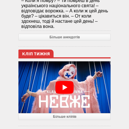
– Коли я помру? – Ти помреш в день
українського національного свята! –
відповідає ворожка. – А коли ж цей день
буде? – цікавиться він. – От коли
здохнеш, тоді й настане цей день! –
відповіла вона.
Більше анекдотів
КЛІП ТИЖНЯ
Більше кліпів