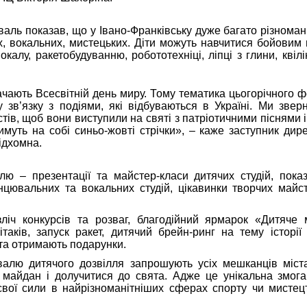
аль показав, що у Івано-Франківську дуже багато різномані
их, вокальних, мистецьких. Діти можуть навчитися бойовим
окалу, ракетобудуванню, робототехніці, ліпці з глини, квілін
ачають Всесвітній день миру. Тому тематика цьогорічного 
у зв’язку з подіями, які відбуваються в Україні. Ми звер
тів, щоб вони виступили на святі з патріотичними піснями 
имуть на собі синьо-жовті стрічки», – каже заступник дир
ідхомна.
ю – презентації та майстер-класи дитячих студій, показ
нцювальних та вокальних студій, цікавинки творчих майст
зліч конкурсів та розваг, благодійний ярмарок «Дитяче 
таків, запуск ракет, дитячий брейн-ринг на тему історії 
ята отримають подарунки.
валю дитячого дозвілля запрошують усіх мешканців міст
 майдан і долучитися до свята. Адже це унікальна змога
вої сили в найрізноманітніших сферах спорту чи мистецт