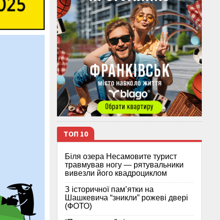
ТОП 10
Біля озера Несамовите турист
травмував ногу — рятувальники
вивезли його квадроциклом
З історичної памʼятки на
Шашкевича “зникли” рожеві двері
(ФОТО)