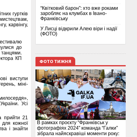
“Квітковий барон”: хто вже роками
заробляє на клумбах в Івано-
тних гуртків
Франківську
 мистецтвам,
гу, карвінгу,
У Лисці відкрили Алею віри і надії
(ФОТО)
фестивалю
нулися до
і танцями.
ектора КП
ФОТО ТИЖНЯ
ові виступи
ерень, міні-
милосердя»,
України. Усі
а прийти 21
В рамках проєкту “Франківськ у
 для кожної
фотографіях 2024” команда “Галки”
ва і знайти
зібрала найяскравіші моменти року: