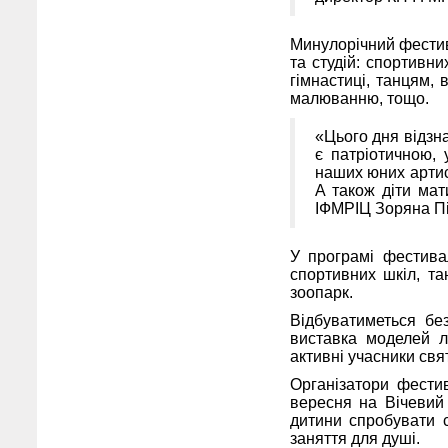
Минулорічний фестив
та студій: спортивн
гімнастиці, танцям, в
малюванню, тощо.
«Цього дня відзн
є патріотичною, 
наших юних артис
А також діти мат
ІФМРІЦ Зоряна П
У програмі фестивал
спортивних шкіл, та
зоопарк.
Відбуватиметься бе
виставка моделей лі
активні учасники св
Організатори фести
вересня на Вічевий
дитини спробувати с
заняття для душі.