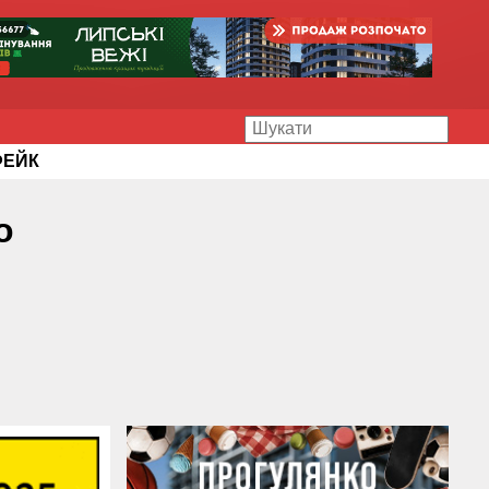
ФЕЙК
о