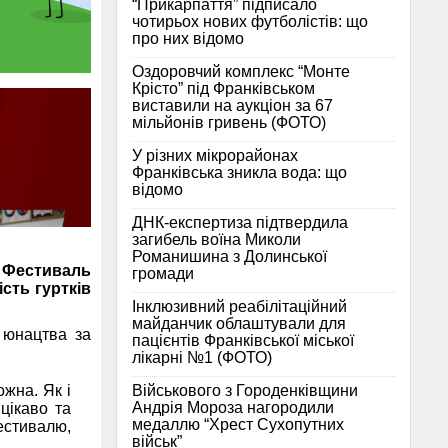
“Прикарпаття” підписало
чотирьох нових футболістів: що
про них відомо
Оздоровчий комплекс “Монте
Крісто” під Франківськом
виставили на аукціон за 67
мільйонів гривень (ФОТО)
У різних мікрорайонах
Франківська зникла вода: що
відомо
ДНК-експертиза підтвердила
загибель воїна Миколи
Романишина з Долинської
я Фестиваль
громади
ість гуртків
Інклюзивний реабілітаційний
майданчик облаштували для
 юнацтва за
пацієнтів Франківської міської
лікарні №1 (ФОТО)
Військового з Городенківщини
жна. Як і
Андрія Мороза нагородили
 цікаво та
медаллю “Хрест Сухопутних
естивалю,
військ”