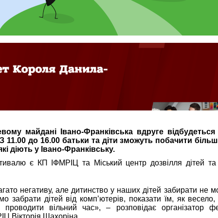
евому майдані Івано-Франківська вдруге відбудетьс
З 11.00 до 16.00 батьки та діти зможуть побачити більш
які діють у Івано-Франківську.
тивалю є КП ІФМРІЦ та Міський центр дозвілля дітей та
гато негативу, але дитинство у наших дітей забирати не мо
мо забрати дітей від комп’ютерів, показати їм, як весело,
 проводити вільний час», – розповідає організатор ф
ІЦ Вікторія Шахоріна.