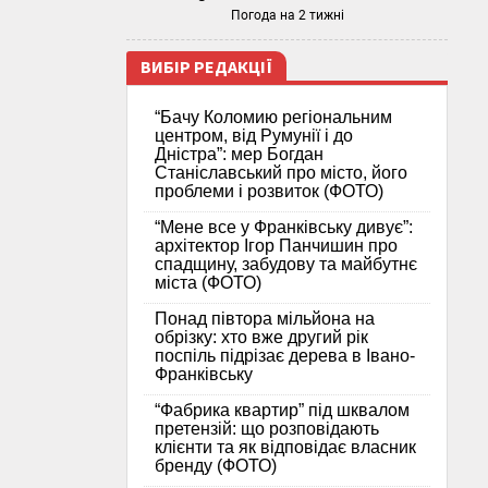
Погода на 2 тижні
ВИБІР РЕДАКЦІЇ
“Бачу Коломию регіональним
центром, від Румунії і до
Дністра”: мер Богдан
Станіславський про місто, його
проблеми і розвиток (ФОТО)
“Мене все у Франківську дивує”:
архітектор Ігор Панчишин про
спадщину, забудову та майбутнє
міста (ФОТО)
Понад півтора мільйона на
обрізку: хто вже другий рік
поспіль підрізає дерева в Івано-
Франківську
“Фабрика квартир” під шквалом
претензій: що розповідають
клієнти та як відповідає власник
бренду (ФОТО)