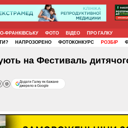
НО-ФРАНКІВСЬКУ
ФОТО
ВІДЕО
ПРО ГАЛКУ
ІТИ?
НАПРОЗОРЕНО
ФОТОКОНКУРС
РОЗБІР
ують на Фестиваль дитячог
Додати Галку як бажане
джерело в Google