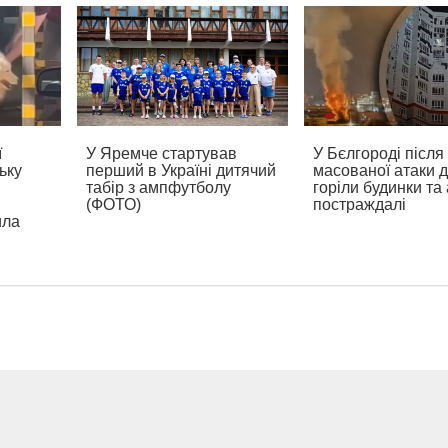
ї
У Яремче стартував
У Бєлгороді після
ьку
перший в Україні дитячий
масованої атаки 
табір з ампфутболу
горіли будинки та 
:
(ФОТО)
постраждалі
ила