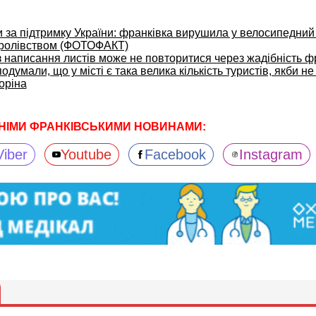
 за підтримку України: франківка вирушила у велосипедний
ролівством (ФОТОФАКТ)
з написання листів може не повторитися через жадібність ф
одумали, що у місті є така велика кількість туристів, якби н
оріна
НІМИ ФРАНКІВСЬКИМИ НОВИНАМИ:
Viber
Youtube
Facebook
Instagram