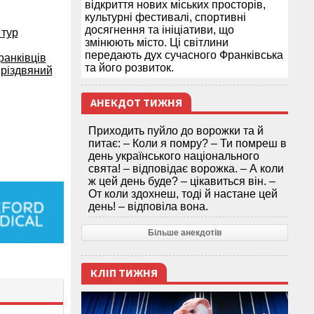
відкриття нових міських просторів,
культурні фестивалі, спортивні
досягнення та ініціативи, що
 тур
змінюють місто. Ці світлини
передають дух сучасного Франківська
ранківців
та його розвиток.
е різдвяний
АНЕКДОТ ТИЖНЯ
Приходить пуйло до ворожки та й
питає: – Коли я помру? – Ти помреш в
день українського національного
свята! – відповідає ворожка. – А коли
ж цей день буде? – цікавиться він. –
От коли здохнеш, тоді й настане цей
день! – відповіла вона.
Більше анекдотів
КЛІП ТИЖНЯ