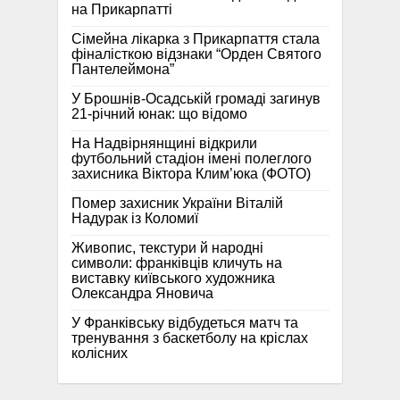
на Прикарпатті
Сімейна лікарка з Прикарпаття стала
фіналісткою відзнаки “Орден Святого
Пантелеймона”
У Брошнів-Осадській громаді загинув
21-річний юнак: що відомо
На Надвірнянщині відкрили
футбольний стадіон імені полеглого
захисника Віктора Клим’юка (ФОТО)
Помер захисник України Віталій
Надурак із Коломиї
Живопис, текстури й народні
символи: франківців кличуть на
виставку київського художника
Олександра Яновича
У Франківську відбудеться матч та
тренування з баскетболу на кріслах
колісних