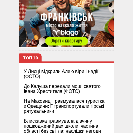
ТОП 10
У Лисці відкрили Алею віри і надії
(ФОТО)
До Калуша передали мощі святого
Івана Хрестителя (ФОТО)
На Маковиці травмувалася туристка
з Одещини: її транспортували гірські
рятувальники
Блискавка травмувала дівчину,
пошкоджений дах школи, частина
області без світла: наслідки негоди