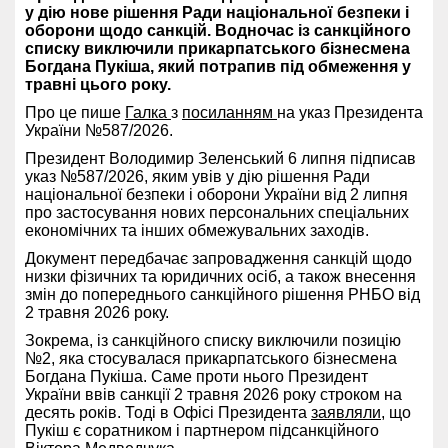
у дію нове рішення Ради національної безпеки і
оборони щодо санкцій. Водночас із санкційного
списку виключили прикарпатського бізнесмена
Богдана Пукіша, який потрапив під обмеження у
травні цього року.
Про це пише
Галка
з
посиланням
на указ Президента
України №587/2026.
Президент Володимир Зеленський 6 липня підписав
указ №587/2026, яким увів у дію рішення Ради
національної безпеки і оборони України від 2 липня
про застосування нових персональних спеціальних
економічних та інших обмежувальних заходів.
Документ передбачає запровадження санкцій щодо
низки фізичних та юридичних осіб, а також внесення
змін до попереднього санкційного рішення РНБО від
2 травня 2026 року.
Зокрема, із санкційного списку виключили позицію
№2, яка стосувалася прикарпатського бізнесмена
Богдана Пукіша. Саме проти нього Президент
України ввів санкції 2 травня 2026 року строком на
десять років. Тоді в Офісі Президента
заявляли
, що
Пукіш є соратником і партнером підсанкційного