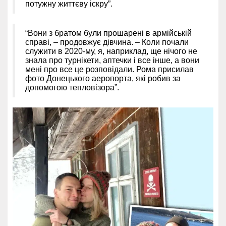
потужну життєву іскру”.
“Вони з братом були прошарені в армійській
справі, – продовжує дівчина. – Коли почали
служити в 2020-му, я, наприклад, ще нічого не
знала про турнікети, аптечки і все інше, а вони
мені про все це розповідали. Рома присилав
фото Донецького аеропорта, які робив за
допомогою тепловізора”.