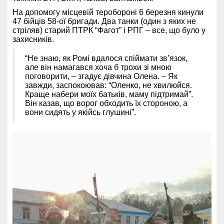
На допомогу місцевій теробороні 6 березня кинули
47 бійців 58-ої бригади. Два танки (один з яких не
стріляв) старий ПТРК “Фагот” і РПГ – все, що було у
захисників.
“Не знаю, як Ромі вдалося спіймати зв’язок,
але він намагався хоча б трохи зі мною
поговорити, – згадує дівчина Олена. – Як
завжди, заспокоював: “Оленко, не хвилюйся.
Краще набери моїх батьків, маму підтримай”.
Він казав, що ворог обходить їх стороною, а
вони сидять у якійсь глушині”.