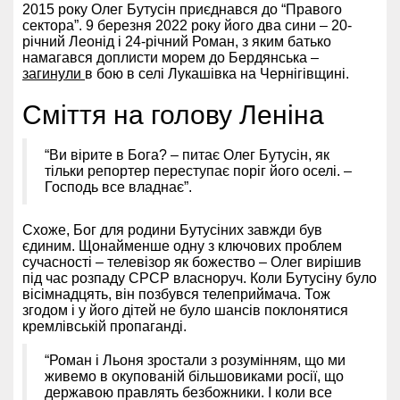
2015 року Олег Бутусін приєднався до “Правого
сектора”. 9 березня 2022 року його два сини – 20-
річний Леонід і 24-річний Роман, з яким батько
намагався доплисти морем до Бердянська –
загинули
в бою в селі Лукашівка на Чернігівщині.
Сміття на голову Леніна
“Ви вірите в Бога? – питає Олег Бутусін, як
тільки репортер переступає поріг його оселі. –
Господь все владнає”.
Схоже, Бог для родини Бутусіних завжди був
єдиним. Щонайменше одну з ключових проблем
сучасності – телевізор як божество – Олег вирішив
під час розпаду СРСР власноруч. Коли Бутусіну було
вісімнадцять, він позбувся телеприймача. Тож
згодом і у його дітей не було шансів поклонятися
кремлівській пропаганді.
“Роман і Льоня зростали з розумінням, що ми
живемо в окупованій більшовиками росії, що
державою правлять безбожники. І коли все