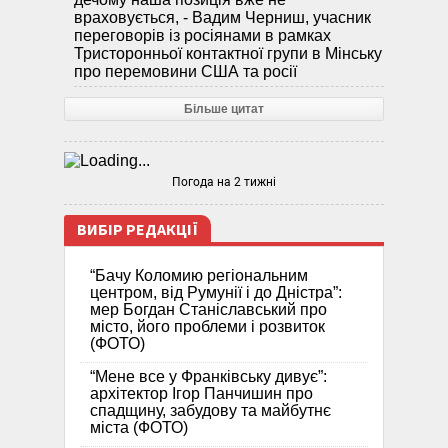
враховується, - Вадим Черниш, учасник
переговорів із росіянами в рамках
Тристоронньої контактної групи в Мінську
про перемовини США та росії
Більше цитат
Погода на 2 тижні
ВИБІР РЕДАКЦІЇ
“Бачу Коломию регіональним
центром, від Румунії і до Дністра”:
мер Богдан Станіславський про
місто, його проблеми і розвиток
(ФОТО)
“Мене все у Франківську дивує”:
архітектор Ігор Панчишин про
спадщину, забудову та майбутнє
міста (ФОТО)