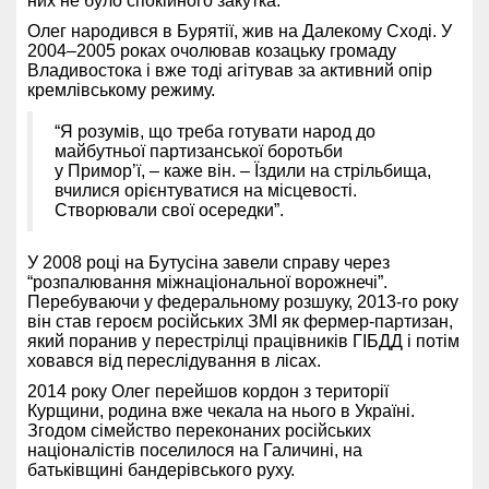
них не було спокійного закутка.
Олег народився в Бурятії, жив на Далекому Сході. У
2004–2005 роках очолював козацьку громаду
Владивостока і вже тоді агітував за активний опір
кремлівському режиму.
“Я розумів, що треба готувати народ до
майбутньої партизанської боротьби
у Примор’ї, – каже він. – Їздили на стрільбища,
вчилися орієнтуватися на місцевості.
Створювали свої осередки”.
У 2008 році на Бутусіна завели справу через
“розпалювання міжнаціональної ворожнечі”.
Перебуваючи у федеральному розшуку, 2013-го року
він став героєм російських ЗМІ як фермер-партизан,
який поранив у перестрілці працівників ГІБДД і потім
ховався від переслідування в лісах.
2014 року Олег перейшов кордон з території
Курщини, родина вже чекала на нього в Україні.
Згодом сімейство переконаних російських
націоналістів поселилося на Галичині, на
батьківщині бандерівського руху.