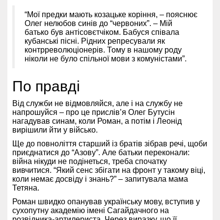
“Мої предки мають козацьке коріння, – пояснює
Олег нелюбов синів до “червоних”. – Мій
батько був антісовєтчіком. Бабуся співала
кубанські пісні. Рідних репресували як
контрреволюціонерів. Тому в нашому роду
ніколи не було спільної мови з комуністами”.
По правді
Від служби не відмовляйся, але і на службу не
напрошуйся – про це прислів’я Олег Бутусін
нагадував синам, коли Роман, а потім і Леонід
вирішили йти у військо.
Ще до повноліття старший із братів зібрав речі, щоби
приєднатися до “Азову”. Але батьки переконали:
війна нікуди не подінеться, треба спочатку
вивчитися. “Який сенс збігати на фронт у такому віці,
коли немає досвіду і знань?” – запитувала мама
Тетяна.
Роман швидко опанував українську мову, вступив у
сухопутну академію імені Сагайдачного на
розвідника-артилериста. Через виразку, що її