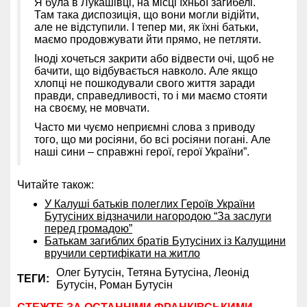
Я була в Лукашівці, на місці їхньої загибелі.
Там така диспозиція, що вони могли відійти,
але не відступили. І тепер ми, як їхні батьки,
маємо продовжувати йти прямо, не петляти.
Іноді хочеться закрити або відвести очі, щоб не
бачити, що відбувається навколо. Але якщо
хлопці не пошкодували свого життя заради
правди, справедливості, то і ми маємо стояти
на своєму, не мовчати.
Часто ми чуємо неприємні слова з приводу
того, що ми росіяни, бо всі росіяни погані. Але
наші сини – справжні герої, герої України”.
Читайте також:
У Калуші батьків полеглих Героїв України
Бутусіних відзначили нагородою “За заслуги
перед громадою”
Батькам загиблих братів Бутусіних із Калущини
вручили сертифікати на житло
Олег Бутусін,
Тетяна Бутусіна,
Леонід
ТЕГИ:
Бутусін,
Роман Бутусін