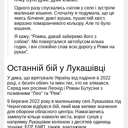
Одного разу спускались снігом у село і зустріли
маленьке кошеня. Спочатку я подумала, що це
якесь білченя: довгі вушка, пушистий хвіст,
виразно помаранчевого кольору. Але то було
кошеня.
Я кажу: “Ромка, давай заберемо його з
собою”. Ми поверталися автобусом кілька
годин, і він спокійно спав всю дорогу у Роми на
руках”.
Останній бій у Лукашівці
У дива, що врятувало Україну від падіння в 2022
році, є безліч облич та імен тих, хто не злякався.
Серед них росіяни Леонід і Роман Бутусіни з
позивними “Лео” та “Рем”.
9 березня 2022 року в маленькому селі Лукашівка під
Черніговом відбувся бій, який мав велике значення
для оборони обласного центра. Намагаючись
замкнути кільце навколо міста, ворог сунув у
напрямку Лукашівки колоною з десятків одиниць
техніки: БТР, БМП, танків, вантажівок.