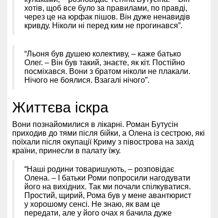
хотів, щоб все було за правилами, по правді,
через це на юрфак пішов. Він дуже ненавидів
кривду. Ніколи ні перед ким не прогинався”.
“Льоня був душею колективу, – каже батько
Олег. – Він був такий, знаєте, як кіт. Постійно
посміхався. Вони з братом ніколи не плакали.
Нічого не боялися. Взагалі нічого”.
Життєва іскра
Вони познайомилися в лікарні. Роман Бутусін
приходив до тями після бійки, а Олена із сестрою, які
поїхали після окупації Криму з півострова на захід
країни, принесли в палату їжу.
“Наші родини товаришують, – розповідає
Олена. – І батьки Роми попросили нагодувати
його на вихідних. Так ми почали спілкуватися.
Простий, щирий, Рома був у мене авантюрист
у хорошому сенсі. Не знаю, як вам це
передати, але у його очах я бачила дуже