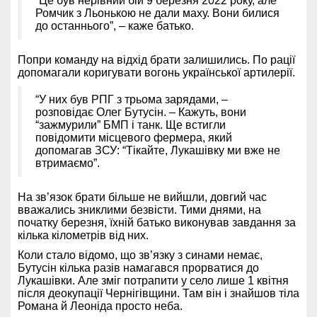
“Це був нерівний бій 9 березня 2022 року, але
Ромчик з Льонькою не дали маху. Вони билися
до останнього”, – каже батько.
Попри команду на відхід брати залишились. По рації
допомагали коригувати вогонь української артилерії.
“У них був РПГ з трьома зарядами, –
розповідає Олег Бутусін. – Кажуть, вони
“зажмурили” БМП і танк. Ще встигли
повідомити місцевого фермера, який
допомагав ЗСУ: “Тікайте, Лукашівку ми вже не
втримаємо”.
На зв’язок брати більше не вийшли, довгий час
вважались зниклими безвісти. Тими днями, на
початку березня, їхній батько виконував завдання за
кілька кілометрів від них.
Коли стало відомо, що зв’язку з синами немає,
Бутусін кілька разів намагався прорватися до
Лукашівки. Але зміг потрапити у село лише 1 квітня
після деокупації Чернігівщини. Там він і знайшов тіла
Романа й Леоніда просто неба.