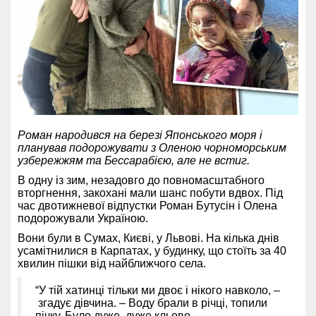
Роман народився на березі Японського моря і
планував подорожувати з Оленою чорноморським
узбережжям та Бессарабією, але не встиг.
В одну із зим, незадовго до повномасштабного
вторгнення, закохані мали шанс побути вдвох. Під
час двотижневої відпустки Роман Бутусін і Олена
подорожували Україною.
Вони були в Сумах, Києві, у Львові. На кілька днів
усамітнилися в Карпатах, у будинку, що стоїть за 40
хвилин пішки від найближчого села.
“У тій хатинці тільки ми двоє і нікого навколо, –
згадує дівчина. – Воду брали в річці, топили
пічку. Було дуже, дуже кльово.