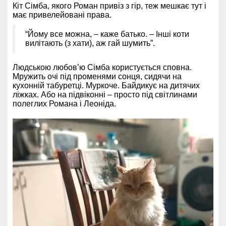
Кіт Сімба, якого Роман привіз з гір, теж мешкає тут і
має привелейовані права.
“Йому все можна, – каже батько. – Інші коти
вилітають (з хати), аж гай шумить”.
Людською любов’ю Сімба користується сповна.
Мружить очі під променями сонця, сидячи на
кухонній табуретці. Муркоче. Байдикує на дитячих
ліжках. Або на підвіконні – просто під світлинами
полеглих Романа і Леоніда.