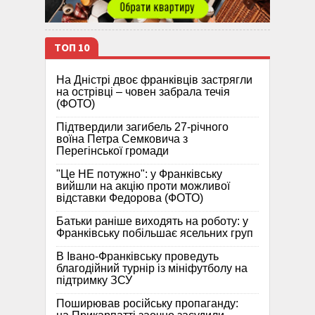
ТОП 10
На Дністрі двоє франківців застрягли
на острівці – човен забрала течія
(ФОТО)
Підтвердили загибель 27-річного
воїна Петра Семковича з
Перегінської громади
"Це НЕ потужно": у Франківську
вийшли на акцію проти можливої
відставки Федорова (ФОТО)
Батьки раніше виходять на роботу: у
Франківську побільшає ясельних груп
В Івано-Франківську проведуть
благодійний турнір із мініфутболу на
підтримку ЗСУ
Поширював російську пропаганду: