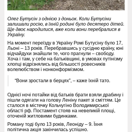
Олег Бутусін з однією з доньок. Коли Бутусіни
залишали росію, в їхній родині було десятеро дітей.
Ще двоє народилися, вже коли вони перебралися в
Україну.
На момент переїзду в Україну Ромі Бутусіну було 17,
Льоні – 13 років. Перебравшись у сусідню країну, юні
відчайдухи знайшли те, чого прагнули – свободу.
Хоча і там, у себе на батьківщині, в умовах путінізму
хлопці відрізнялись від більшості ровесників
волелюбством і нонконформізмом.
“Вони зростали в берцях”, – каже їхній тато.
Однієї ночі потайки від батьків брати взяли драбину і
пішли одягати на голову Леніну пакет зі сміттям. Це
сталося в містечку Кольчугіно Володимирської
області рф. Постамент стояв на невеликій площі,
оточеній житловими будинками.
Роману тоді було 13 років, Леоніду – 9. Їхня
політична акція закінчилась успішно.