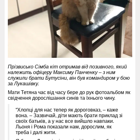
Прізвисько Сімба кіт отримав від позивного, який
належить офіцеру Максиму Панченку – з ним
служили брати Бутусіни, він був командиром у бою
за Лукашівку.
Мати Тетяна час від часу бере до рук фотоальбом як
свідчення дорослішання синів та їхнього чину.
“Хлопці для нас тепер як дороговказ, – каже
вона. – Зазвичай, діти мають брати приклад зі
своїх батьків, а у нас все вийшло навпаки.
Льоня і Рома показали нам, дорослим, як
треба і далі жити.