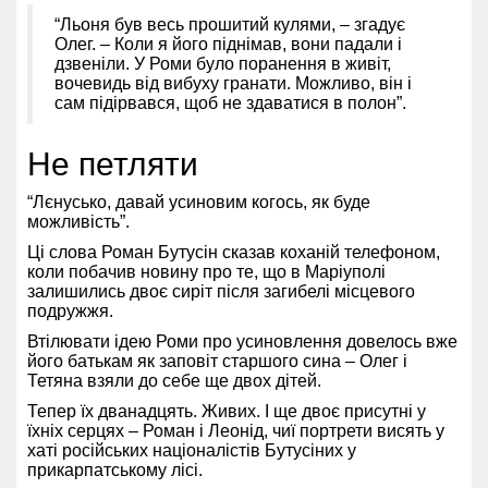
“Льоня був весь прошитий кулями, – згадує
Олег. – Коли я його піднімав, вони падали і
дзвеніли. У Роми було поранення в живіт,
вочевидь від вибуху гранати. Можливо, він і
сам підірвався, щоб не здаватися в полон”.
Не петляти
“Лєнусько, давай усиновим когось, як буде
можливість”.
Ці слова Роман Бутусін сказав коханій телефоном,
коли побачив новину про те, що в Маріуполі
залишились двоє сиріт після загибелі місцевого
подружжя.
Втілювати ідею Роми про усиновлення довелось вже
його батькам як заповіт старшого сина – Олег і
Тетяна взяли до себе ще двох дітей.
Тепер їх дванадцять. Живих. І ще двоє присутні у
їхніх серцях – Роман і Леонід, чиї портрети висять у
хаті російських націоналістів Бутусіних у
прикарпатському лісі.