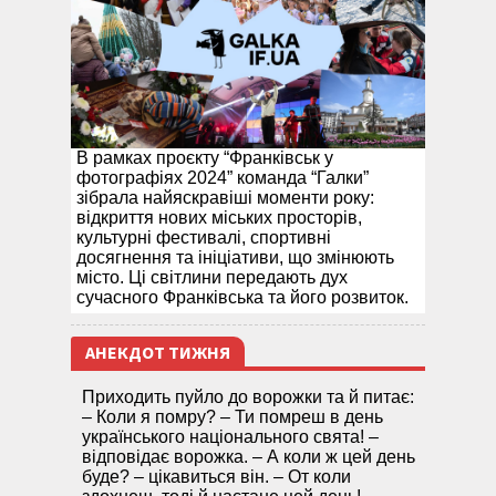
В рамках проєкту “Франківськ у
фотографіях 2024” команда “Галки”
зібрала найяскравіші моменти року:
відкриття нових міських просторів,
культурні фестивалі, спортивні
досягнення та ініціативи, що змінюють
місто. Ці світлини передають дух
сучасного Франківська та його розвиток.
АНЕКДОТ ТИЖНЯ
Приходить пуйло до ворожки та й питає:
– Коли я помру? – Ти помреш в день
українського національного свята! –
відповідає ворожка. – А коли ж цей день
буде? – цікавиться він. – От коли