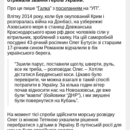
отримали звання Героїв України.
Про це пише “
Галка
” з
посиланням
на “УП”.
Влітку 2014 року, коли був окупований Крим і
розгоралась війна на Донбасі, на узбережжі
Азовського моря в станиці Довжанська
Краснодарського краю рф двоє чоловіків сіли у
вітрильник, зроблений з каяку. На цій саморобній
посудині 43-річний росіянин Олег Бутусін зі старшим
17-річним сином Романом відчалили в бік
українського берега.
“Зшили парус, поставили щоглу, шверти, руль,
все як треба, – розповідає Олег. – Хотіли
дістатися Бердянської коси. Цікаво було
перевірити, чи можна взагалі в такий спосіб
потрапити в Україну. За кілька годин вітер
почав відносити нас на Новоазовськ, де вже
були “мавпи” (бойовики “ДНР”), і ми змушені
були повернутися на Кубань”.
На момент тієї спроби здійснити морську розвідку
Олег із жінкою Тетяною ухвалили рішення
перебратися з дітьми в Україну. В путінській росії для