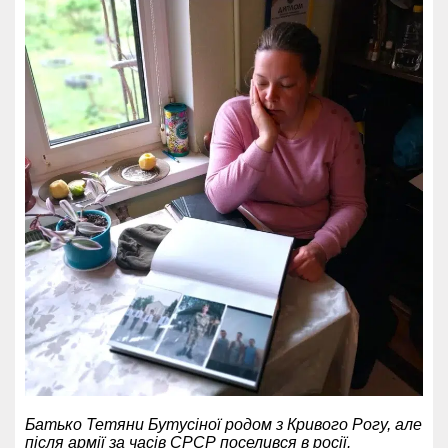
Батько Тетяни Бутусіної родом з Кривого Рогу, але
після армії за часів СРСР поселився в росії.