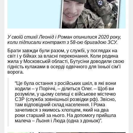
У своїй стихії Леонід і Роман опинилися 2020 року,
коли підписали контракт з 58-ою бригадою ЗСУ.
Брати завжди були разом, у службі, у поглядах на
світ і у бійках за власні переконання. Коли родина
жила у Московській області, Бутусіни доводили свою
гідність кулаками в осерді одвічного для їхньої сім’ї
ворога.
“Це була остання з російських шкіл, в які вони
ходили – у Поріччі, – ділиться Олег. – Щоб ви
розуміли, у цьому селищі є військове містечко
СЗР (служба зовнішньої розвідки рф). Звісно,
там відповідний склад населення. І Рома
зачепився з якимось хлопцем, який на два
роки старший за нього. На допомогу прийшла
малеча – Льоня і Люда (одна з доньок)”
.