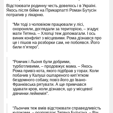
Відстоювати родинну честь довелось і в Україні.
Якось після бійки на Прикарпатті Роман Бутусін
потрапив у лікарню.
“Ми тоді з чоловіком працювали у лісі,
охороняли, доглядали за територією, – згадує
мати Тетяна. – Хлопці теж допомагали. І ось
виник конфлікт з місцевими. Рома дізнався про
це і пішов на розборки сам, не побоявся. Його
били п’ятеро”.
“Ромчик і Льоня були добрими,
турботливими, – продовжує мама. – Якось
Рома привіз кота, якого підібрав у горах. Коли
побачив у Калуші ошпареного кип’ятком
бездомного собаку, повіз його до Івано-
Франківська рятувати. А ще примчався
здавати кров, коли дізнався, що у місцевої
дівчинки лейкемія”.
“Льончик теж вмів відстоювати справедливість
кулаками, – розповідає Тетяна Бутусіна. – Він