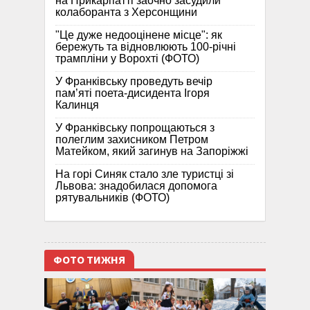
на Прикарпатті заочно засудили
колаборанта з Херсонщини
"Це дуже недооцінене місце": як
бережуть та відновлюють 100-річні
трампліни у Ворохті (ФОТО)
У Франківську проведуть вечір
пам’яті поета-дисидента Ігоря
Калинця
У Франківську попрощаються з
полеглим захисником Петром
Матейком, який загинув на Запоріжжі
На горі Синяк стало зле туристці зі
Львова: знадобилася допомога
рятувальників (ФОТО)
ФОТО ТИЖНЯ