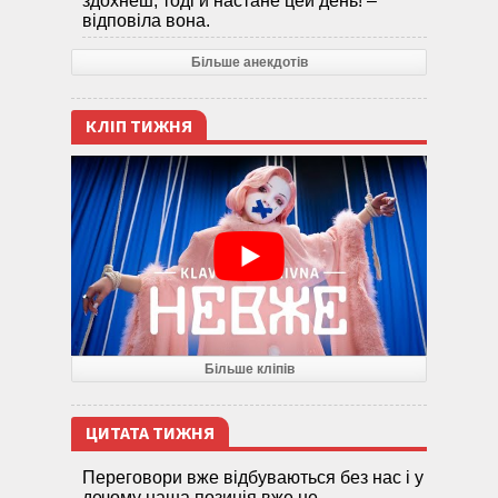
здохнеш, тоді й настане цей день! –
відповіла вона.
Більше анекдотів
КЛІП ТИЖНЯ
Більше кліпів
ЦИТАТА ТИЖНЯ
Переговори вже відбуваються без нас і у
дечому наша позиція вже не