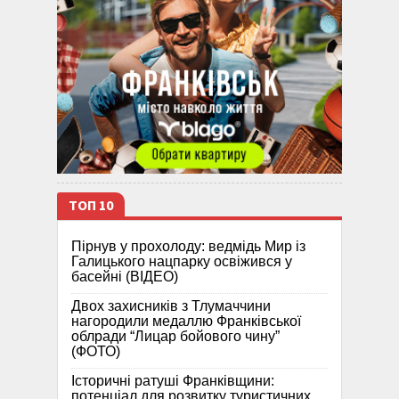
ТОП 10
Пірнув у прохолоду: ведмідь Мир із
Галицького нацпарку освіжився у
басейні (ВІДЕО)
Двох захисників з Тлумаччини
нагородили медаллю Франківської
облради “Лицар бойового чину”
(ФОТО)
Історичні ратуші Франківщини:
потенціал для розвитку туристичних