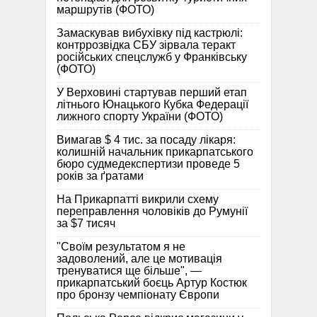
маршрутів (ФОТО)
Замаскував вибухівку під кастрюлі:
контррозвідка СБУ зірвала теракт
російських спецслужб у Франківську
(ФОТО)
У Верховині стартував перший етап
літнього Юнацького Кубка Федерації
лижного спорту України (ФОТО)
Вимагав $ 4 тис. за посаду лікаря:
колишній начальник прикарпатського
бюро судмедекспертизи проведе 5
років за ґратами
На Прикарпатті викрили схему
переправлення чоловіків до Румунії
за $7 тисяч
"Своїм результатом я не
задоволений, але це мотивація
тренуватися ще більше", —
прикарпатський боєць Артур Костюк
про бронзу чемпіонату Європи