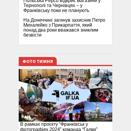
Польська Pepco відкриє магазини у
Тернополі та Чернівцях – у
Франківську поки не планують
На Донеччині загинув захисник Петро
Михалейко з Прикарпаття, який
понад два роки вважався зниклим
безвісти
ФОТО ТИЖНЯ
В рамках проєкту “Франківськ у
фотографіях 2024” команда “Галки”