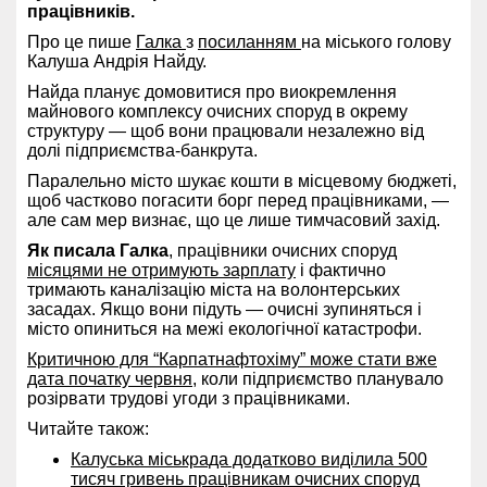
працівників.
Про це пише
Галка
з
посиланням
на міського голову
Калуша Андрія Найду.
Найда планує домовитися про виокремлення
майнового комплексу очисних споруд в окрему
структуру — щоб вони працювали незалежно від
долі підприємства-банкрута.
Паралельно місто шукає кошти в місцевому бюджеті,
щоб частково погасити борг перед працівниками, —
але сам мер визнає, що це лише тимчасовий захід.
Як писала Галка
, працівники очисних споруд
місяцями не отримують зарплату
і фактично
тримають каналізацію міста на волонтерських
засадах. Якщо вони підуть — очисні зупиняться і
місто опиниться на межі екологічної катастрофи.
Критичною для “Карпатнафтохіму” може стати вже
дата початку червня
, коли підприємство планувало
розірвати трудові угоди з працівниками.
Читайте також:
Калуська міськрада додатково виділила 500
тисяч гривень працівникам очисних споруд