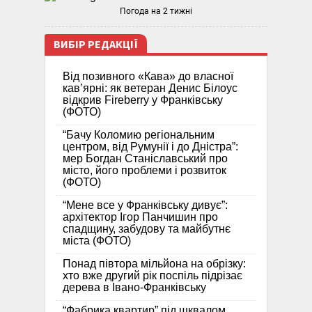
Погода на 2 тижні
ВИБІР РЕДАКЦІЇ
Від позивного «Кава» до власної
кав’ярні: як ветеран Денис Білоус
відкрив Fireberry у Франківську
(ФОТО)
“Бачу Коломию регіональним
центром, від Румунії і до Дністра”:
мер Богдан Станіславський про
місто, його проблеми і розвиток
(ФОТО)
“Мене все у Франківську дивує”:
архітектор Ігор Панчишин про
спадщину, забудову та майбутнє
міста (ФОТО)
Понад півтора мільйона на обрізку:
хто вже другий рік поспіль підрізає
дерева в Івано-Франківську
“Фабрика квартир” під шквалом