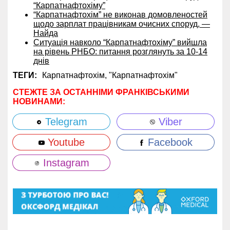
“Карпатнафтохіму”
“Карпатнафтохім” не виконав домовленостей
щодо зарплат працівникам очисних споруд, —
Найда
Ситуація навколо “Карпатнафтохіму” вийшла
на рівень РНБО: питання розглянуть за 10-14
днів
ТЕГИ:
Карпатнафтохім,
"Карпатнафтохім"
СТЕЖТЕ ЗА ОСТАННІМИ ФРАНКІВСЬКИМИ
НОВИНАМИ:
Telegram
Viber
Youtube
Facebook
Instagram