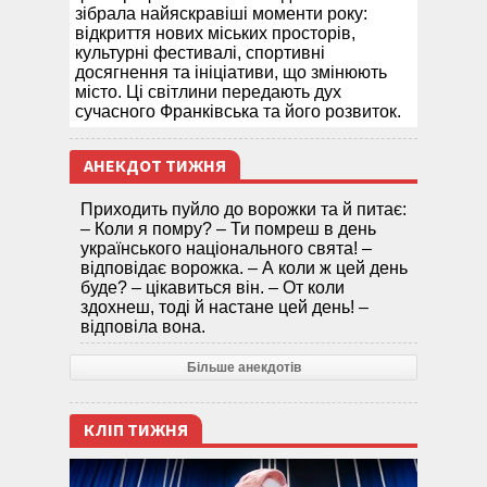
зібрала найяскравіші моменти року:
відкриття нових міських просторів,
культурні фестивалі, спортивні
досягнення та ініціативи, що змінюють
місто. Ці світлини передають дух
сучасного Франківська та його розвиток.
АНЕКДОТ ТИЖНЯ
Приходить пуйло до ворожки та й питає:
– Коли я помру? – Ти помреш в день
українського національного свята! –
відповідає ворожка. – А коли ж цей день
буде? – цікавиться він. – От коли
здохнеш, тоді й настане цей день! –
відповіла вона.
Більше анекдотів
КЛІП ТИЖНЯ