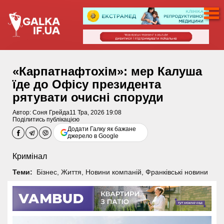
«Карпатнафтохім»: мер Калуша
їде до Офісу президента
рятувати очисні споруди
Автор:
Соня Грейда
11 Тра, 2026 19:08
Поділитись публікацією
Додати Галку як бажане
джерело в Google
Кримінал
Теми:
Бізнес
,
Життя
,
Новини компаній
,
Франківські новини