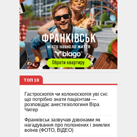
ТОП 10
Гастроскопія чи колоноскопія уві сні:
що потрібно знати пацієнтам —
розповідає анестезіологиня Віра
Чигер
Франківськ зазвучав дзвонами як
нагадування про полонених і зниклих
воїнів (ФОТО, ВІДЕО)