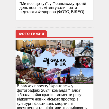
"Ми все ще тут": у Франківську третій
день поспіль мітингували проти
відставки Федорова (ФОТО, ВІДЕО)
ФОТО ТИЖНЯ
В рамках проєкту “Франківськ у
фотографіях 2024” команда “Галки”
зібрала найяскравіші моменти року:
відкриття нових міських просторів,
культурні фестивалі, спортивні
досягнення та ініціативи, що змінюють