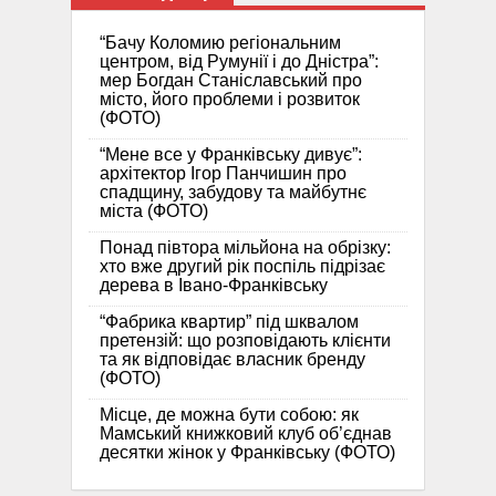
“Бачу Коломию регіональним
центром, від Румунії і до Дністра”:
мер Богдан Станіславський про
місто, його проблеми і розвиток
(ФОТО)
“Мене все у Франківську дивує”:
архітектор Ігор Панчишин про
спадщину, забудову та майбутнє
міста (ФОТО)
Понад півтора мільйона на обрізку:
хто вже другий рік поспіль підрізає
дерева в Івано-Франківську
“Фабрика квартир” під шквалом
претензій: що розповідають клієнти
та як відповідає власник бренду
(ФОТО)
Місце, де можна бути собою: як
Мамський книжковий клуб об’єднав
десятки жінок у Франківську (ФОТО)