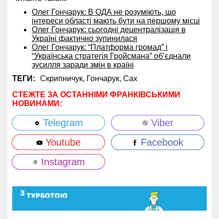
Олег Гончарук: В ОДА не розуміють, що
інтереси області мають бути на першому місці
Олег Гончарук: сьогодні децентралізація в
Україні фактично зупинилася
Олег Гончарук: “Платформа громад” і
“Українська стратегія Гройсмана” об’єднали
зусилля заради змін в країні
ТЕГИ:
Скрипничук,
Гончарук,
Сах
СТЕЖТЕ ЗА ОСТАННІМИ ФРАНКІВСЬКИМИ
НОВИНАМИ:
Telegram
Viber
Youtube
Facebook
Instagram