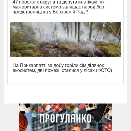
47 порожніх округів та депутати-втікачі: як
мажоритарна система залишає народ без
представництва у Верховній Раді?
На Прикарпатті за добу горіли сім ділянок
екосистем, дві пожежі сталися у лісах (ФОТО)