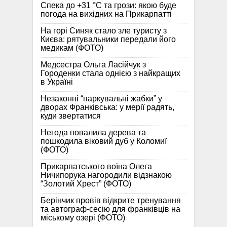
Спека до +31 °C та грози: якою буде
погода на вихідних на Прикарпатті
На горі Синяк стало зле туристу з
Києва: рятувальники передали його
медикам (ФОТО)
Медсестра Ольга Ласійчук з
Городенки стала однією з найкращих
в Україні
Незаконні “паркувальні жабки” у
дворах Франківська: у мерії радять,
куди звертатися
Негода повалила дерева та
пошкодила віковий дуб у Коломиї
(ФОТО)
Прикарпатського воїна Олега
Ничипорука нагородили відзнакою
“Золотий Хрест” (ФОТО)
Берінчик провів відкрите тренування
та автограф-сесію для франківців на
міському озері (ФОТО)