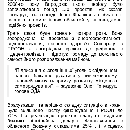
2008-го року. Впродовж цього періоду було
започатковано понад 130 проектів. Як сказав
Гончарук, на сьогодні Івано-Франківська область є
першою з поміж інших областей у впровадженні
подібних проектів.
Третя фаза буде тривати чотири роки. Вона
зосереджена на проектах з енергоефективності,
водопостачання, охорони здоров’я. Співпраця з
ПРООН є своєрідним кроком до реформи з
децентралізації і підготує громаду до можливого
самостійного розпоряджання майном.
“Підписання сьогоднішньої угоди є свідченням
нашого бажання рухатися у цивілізованому
європейському напрямку розвитку місцевого
самоврядування”, – зауважив Олег Гончарук,
голова ОДА.
Врахувавши теперішню складну ситуацію в країні,
було збільшено частку фінансування ПРООН до
70%. На реалізацію проектів планують виділити
близько півмільйона доларів. Фінансування з
обласного бюджету складатиме 25% , і місцевих