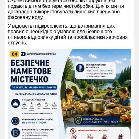
Окремі вимоги стосуються овочів і фруктів, які
подають дітям без термічної обробки. Для їх миття
дозволено використовувати лише кип’ячену або
фасовану воду.
У відомстві підкреслюють, що дотримання цих
правил є необхідною умовою для безпечного
літнього відпочинку дітей та профілактики харчових
отруєнь.