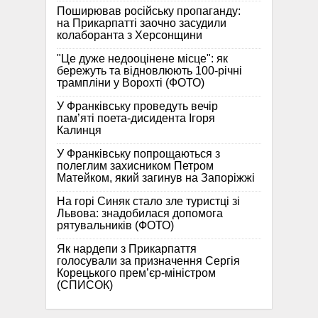
Поширював російську пропаганду:
на Прикарпатті заочно засудили
колаборанта з Херсонщини
"Це дуже недооцінене місце": як
бережуть та відновлюють 100-річні
трампліни у Ворохті (ФОТО)
У Франківську проведуть вечір
пам’яті поета-дисидента Ігоря
Калинця
У Франківську попрощаються з
полеглим захисником Петром
Матейком, який загинув на Запоріжжі
На горі Синяк стало зле туристці зі
Львова: знадобилася допомога
рятувальників (ФОТО)
Як нардепи з Прикарпаття
голосували за призначення Сергія
Корецького прем’єр-міністром
(СПИСОК)