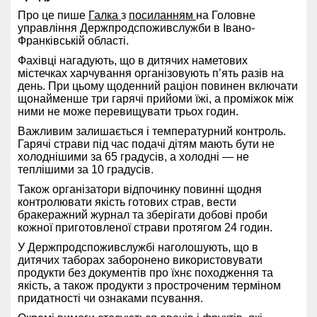
Про це пише
Галка
з
посиланням
на Головне
управління Держпродспоживслужби в Івано-
Франківській області.
Фахівці нагадують, що в дитячих наметових
містечках харчування організовують п’ять разів на
день. При цьому щоденний раціон повинен включати
щонайменше три гарячі прийоми їжі, а проміжок між
ними не може перевищувати трьох годин.
Важливим залишається і температурний контроль.
Гарячі страви під час подачі дітям мають бути не
холоднішими за 65 градусів, а холодні — не
теплішими за 10 градусів.
Також організатори відпочинку повинні щодня
контролювати якість готових страв, вести
бракеражний журнал та зберігати добові проби
кожної приготовленої страви протягом 24 годин.
У Держпродспоживслужбі наголошують, що в
дитячих таборах заборонено використовувати
продукти без документів про їхнє походження та
якість, а також продукти з простроченим терміном
придатності чи ознаками псування.