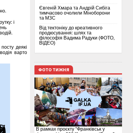
Євгеній Хмара та Андрій Сибіга
но.
тимчасово очолили Міноборони
та МЗС
утку: і
ень
Від тектоніку до креативного
продюсування: шлях та
водій.
філософія Вадима Радуки (ФОТО,
ВІДЕО)
 посту деякі
водія варто
ФОТО ТИЖНЯ
В рамках проєкту “Франківськ у