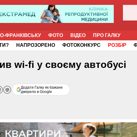
НО-ФРАНКІВСЬКУ
ФОТО
ВІДЕО
ПРО ГАЛКУ
ІТИ?
НАПРОЗОРЕНО
ФОТОКОНКУРС
РОЗБІР
в wi-fi у своєму автобусі
Додати Галку як бажане
джерело в Google