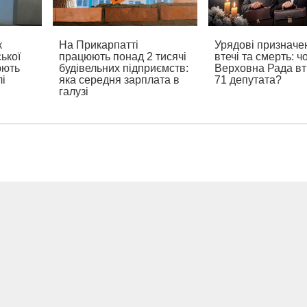
к
На Прикарпатті
Урядові призначе
ької
працюють понад 2 тисячі
втечі та смерть: ч
юють
будівельних підприємств:
Верховна Рада в
і
яка середня зарплата в
71 депутата?
галузі