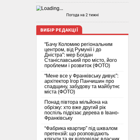
Погода на 2 тижні
ВИБІР РЕДАКЦІЇ
“Бачу Коломию регіональним
центром, від Румунії і до
Дністра”: мер Богдан
Станіславський про місто, його
проблеми і розвиток (ФОТО)
“Мене все у Франківську дивує”:
архітектор Ігор Панчишин про
спадщину, забудову та майбутнє
міста (ФОТО)
Понад півтора мільйона на
обрізку: хто вже другий рік
поспіль підрізає дерева в Івано-
Франківську
“Фабрика квартир” під шквалом
претензій: що розповідають
клієнти та як відповідає власник