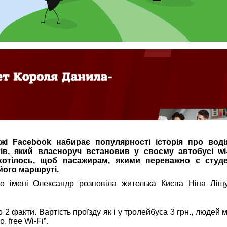
жі Facebook набирає популярності історія про воді
ів, який власноруч встановив у своєму автобусі wi-
хотілось, щоб пасажирам, якими переважно є студе
його маршруті.
по імені Олександр розповіла жителька Києва
Ніна Ліщ
2 факти. Вартість проїзду як і у тролейбуса 3 грн., людей 
, free Wi-Fi”.