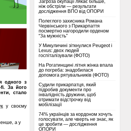
Загроза окупації лякає більше,
ніж обстріли — результати
дослідження ВПО від ОПОРИ
Полеглого захисника Романа
Червінського з Прикарпаття
посмертно нагородили орденом
“За мужність”
У Микуличині зіткнулися Peugeot і
Lexus: двох людей
госпіталізували (ФОТО)
На Рогатинщині літня жінка впала
до погреба: знадобилася
допомога рятувальників (ФОТО)
я одного з
Судили прикарпатця, який
fi. За його
підробив документи про
нти, стало
інвалідність дружини, щоб
отримати відстрочку від
мобілізації
ук
у своєму
74% українців за кордоном хочуть
голосувати, але чверть не знає, як
менше, а у
це зробити — дослідження
ОПОРИ