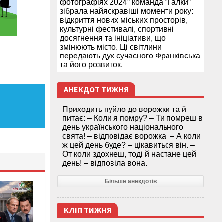
фотографіях 2024” команда “Галки”
зібрала найяскравіші моменти року:
відкриття нових міських просторів,
культурні фестивалі, спортивні
досягнення та ініціативи, що
змінюють місто. Ці світлини
передають дух сучасного Франківська
та його розвиток.
АНЕКДОТ ТИЖНЯ
Приходить пуйло до ворожки та й
питає: – Коли я помру? – Ти помреш в
день українського національного
свята! – відповідає ворожка. – А коли
ж цей день буде? – цікавиться він. –
От коли здохнеш, тоді й настане цей
день! – відповіла вона.
Більше анекдотів
КЛІП ТИЖНЯ