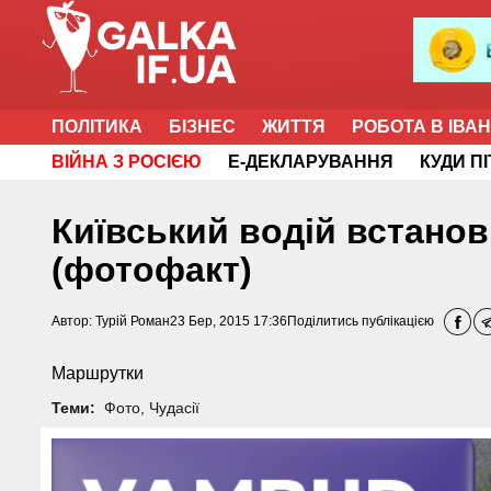
ПОЛІТИКА
БІЗНЕС
ЖИТТЯ
РОБОТА В ІВА
ВІЙНА З РОСІЄЮ
Е-ДЕКЛАРУВАННЯ
КУДИ П
Київський водій встанови
(фотофакт)
Автор:
Турій Роман
23 Бер, 2015 17:36
Поділитись публікацією
Маршрутки
Теми:
Фото
,
Чудасії