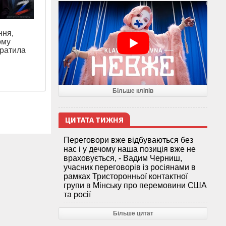
ння,
ому
тратила
Більше кліпів
ЦИТАТА ТИЖНЯ
Переговори вже відбуваються без
нас і у дечому наша позиція вже не
враховується, - Вадим Черниш,
учасник переговорів із росіянами в
рамках Тристоронньої контактної
групи в Мінську про перемовини США
та росії
Більше цитат