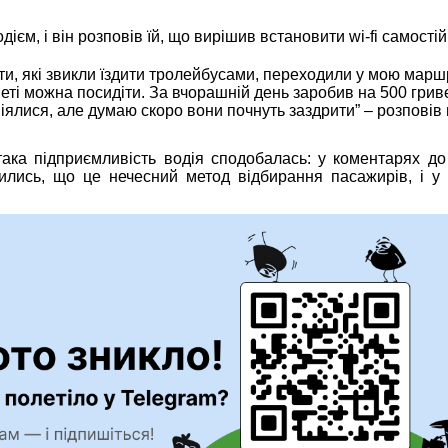
ієм, і він розповів їй, що вирішив встановити wi-fi самостій
ти, які звикли їздити тролейбусами, переходили у мою маршр
неті можна посидіти. За вчорашній день заробив на 500 грив
іялися, але думаю скоро вони почнуть заздрити” – розповів 
ака підприємливість водія сподобалась: у коментарях до
ились, що це нечесний метод відбирання пасажирів, і у 