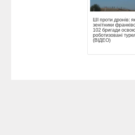
ШІ проти дронів: я
зенітники франківс
102 бригади осво
роботизовані турел
(ВІДЕО)