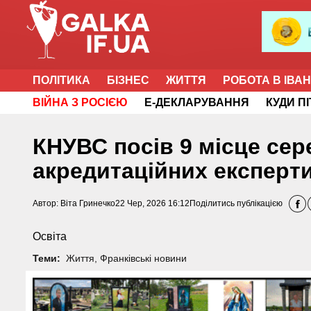
ПОЛІТИКА
БІЗНЕС
ЖИТТЯ
РОБОТА В ІВА
ВІЙНА З РОСІЄЮ
Е-ДЕКЛАРУВАННЯ
КУДИ П
КНУВС посів 9 місце сер
акредитаційних експерт
Автор:
Віта Гринечко
22 Чер, 2026 16:12
Поділитись публікацією
Освіта
Теми:
Життя
,
Франківські новини