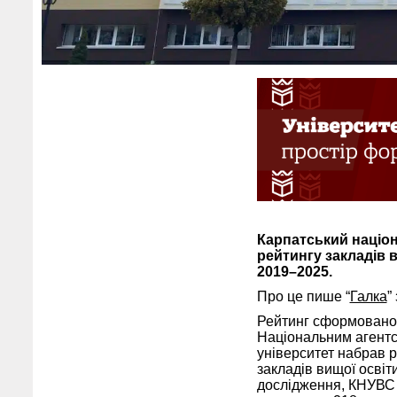
Карпатський націон
рейтингу закладів 
2019–2025.
Про це пише “
Галка
”
Рейтинг сформовано н
Національним агентст
університет набрав 
закладів вищої освіт
дослідження, КНУВС м