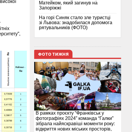
високої
Матейком, який загинув на
Запоріжжі
На горі Синяк стало зле туристці
зі Львова: знадобилася допомога
т
рятувальників (ФОТО)
ітніх
ерситету”,
ФОТО ТИЖНЯ
В рамках проєкту “Франківськ у
фотографіях 2024” команда “Галки”
зібрала найяскравіші моменти року:
відкриття нових міських просторів,