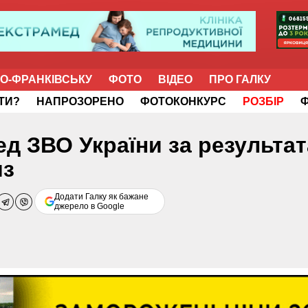
НО-ФРАНКІВСЬКУ
ФОТО
ВІДЕО
ПРО ГАЛКУ
ІТИ?
НАПРОЗОРЕНО
ФОТОКОНКУРС
РОЗБІР
ед ЗВО України за результа
из
Додати Галку як бажане
джерело в Google