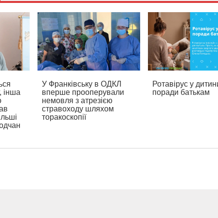
ься
У Франківську в ОДКЛ
Ротавірус у дитин
, інша
вперше прооперували
поради батькам
о
немовля з атрезією
ав
стравоходу шляхом
ільші
торакоскопії
родчан