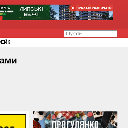
ФЕЙК
тами