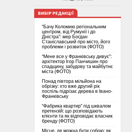
ВИБІР РЕДАКЦІЇ
“Бачу Коломию регіональним
центром, від Румунії і до
Дністра”: мер Богдан
Станіславський про місто, його
проблеми і розвиток (ФОТО)
“Мене все у Франківську дивує”:
архітектор Ігор Панчишин про
спадщину, забудову та майбутнє
міста (ФОТО)
Понад півтора мільйона на
обрізку: хто вже другий рік
поспіль підрізає дерева в Івано-
Франківську
“Фабрика квартир” під шквалом
претензій: що розповідають
клієнти та як відповідає власник
бренду (ФОТО)
Місце, де можна бути собою: як