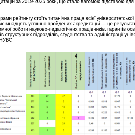
итацій за 2019-2025 роки, що стало вагомою підставою для 
ами рейтингу стоїть титанічна праця всієї університетської
 вісімнадцять успішно пройдених акредитацій — це результа
емної роботи науково-педагогічних працівників, гарантів осв
в структурних підрозділів, студентства та адміністрації унів
КНУВС.