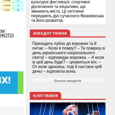
культурні фестивалі, спортивні
досягнення та ініціативи, що
змінюють місто. Ці світлини
передають дух сучасного Франківська
та його розвиток.
тки
АНЕКДОТ ТИЖНЯ
 (ФОТО)
Приходить пуйло до ворожки та й
питає: – Коли я помру? – Ти помреш в
день українського національного
свята! – відповідає ворожка. – А коли
ж цей день буде? – цікавиться він. –
От коли здохнеш, тоді й настане цей
день! – відповіла вона.
Більше анекдотів
КЛІП ТИЖНЯ