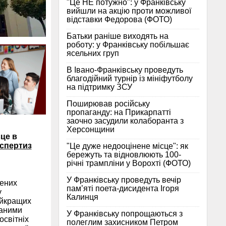
"Це НЕ потужно": у Франківську
вийшли на акцію проти можливої
відставки Федорова (ФОТО)
Батьки раніше виходять на
роботу: у Франківську побільшає
ясельних груп
В Івано-Франківську проведуть
благодійний турнір із мініфутболу
на підтримку ЗСУ
Поширював російську
пропаганду: на Прикарпатті
заочно засудили колаборанта з
Херсонщини
це в
кспертиз
"Це дуже недооцінене місце": як
бережуть та відновлюють 100-
річні трампліни у Ворохті (ФОТО)
У Франківську проведуть вечір
дених
пам’яті поета-дисидента Ігоря
у
Калинця
айкращих
даними
У Франківську попрощаються з
освітніх
полеглим захисником Петром