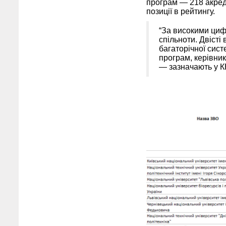
програм — 218 акред
позиції в рейтингу.
“За високими цифр
спільноти. Двісті
багаторічної сист
програм, керівникі
— зазначають у 