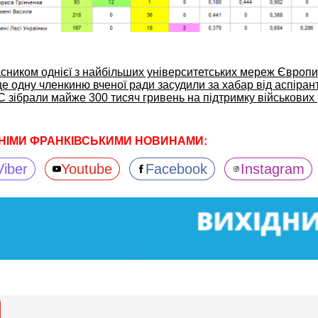
сником однієї з найбільших університетських мереж Європи
е одну членкиню вченої ради засудили за хабар від аспіран
 зібрали майже 300 тисяч гривень на підтримку військових
НІМИ ФРАНКІВСЬКИМИ НОВИНАМИ:
Viber
Youtube
Facebook
Instagram