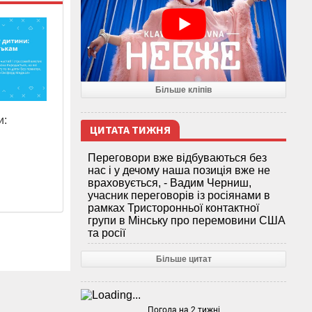
Більше кліпів
и:
ЦИТАТА ТИЖНЯ
Переговори вже відбуваються без
нас і у дечому наша позиція вже не
враховується, - Вадим Черниш,
учасник переговорів із росіянами в
рамках Тристоронньої контактної
групи в Мінську про перемовини США
та росії
Більше цитат
Погода на 2 тижні