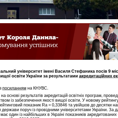
альний університет імені Василя Стефаника посів 9 міс
вищої освіти України за результатами
акредитаційних е
 з
посиланням
на КНУВС.
а основі результатів акредитацій освітніх програм, прове
вом із забезпечення якості вищої освіти. У новому рейтинг
рейтинговий показник Ra = 0,33846 та увійшов до десятки н
и держави поруч із провідними університетами України. За 
ає один із найбільших в Україні показників акредитованих 