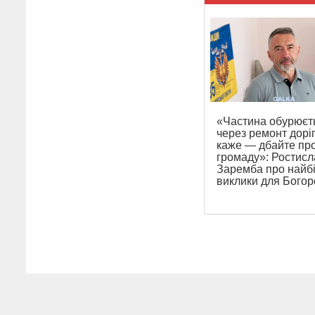
«Частина обурюєт
через ремонт доріг
каже — дбайте пр
громаду»: Ростисл
Заремба про найб
виклики для Бого