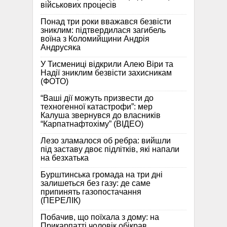
військових процесів
Понад три роки вважався безвісти
зниклим: підтвердилася загибель
воїна з Коломийщини Андрія
Андрусяка
У Тисмениці відкрили Алею Віри та
Надії зниклим безвісти захисникам
(ФОТО)
“Ваші дії можуть призвести до
техногенної катастрофи”: мер
Калуша звернувся до власників
“Карпатнафтохіму” (ВІДЕО)
Лезо зламалося об ребра: вийшли
під заставу двоє підлітків, які напали
на безхатька
Бурштинська громада на три дні
залишеться без газу: де саме
припинять газопостачання
(ПЕРЕЛІК)
Побачив, що поїхала з дому: на
Прикарпатті чоловік обікрав