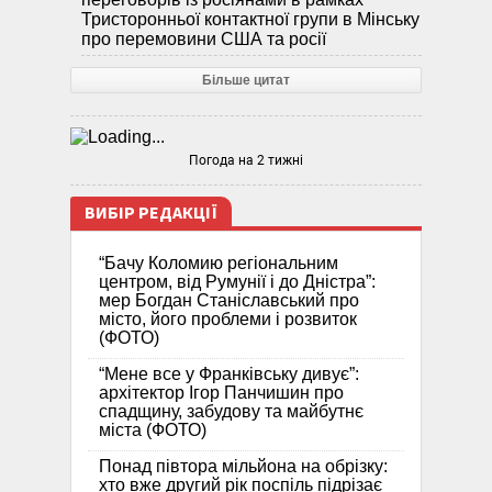
Тристоронньої контактної групи в Мінську
про перемовини США та росії
Більше цитат
Погода на 2 тижні
ВИБІР РЕДАКЦІЇ
“Бачу Коломию регіональним
центром, від Румунії і до Дністра”:
мер Богдан Станіславський про
місто, його проблеми і розвиток
(ФОТО)
“Мене все у Франківську дивує”:
архітектор Ігор Панчишин про
спадщину, забудову та майбутнє
міста (ФОТО)
Понад півтора мільйона на обрізку:
хто вже другий рік поспіль підрізає