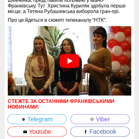
Шевченка, представили Коломию у Івано-
Франківську. Тут Христина Куриляк здобула перше
місце, а Тетяна Рубашевська виборола гран-прі.
Про це йдеться в сюжеті телеканалу “НТК”:
СТЕЖТЕ ЗА ОСТАННІМИ ФРАНКІВСЬКИМИ
НОВИНАМИ:
Telegram
Viber
Youtube
Facebook