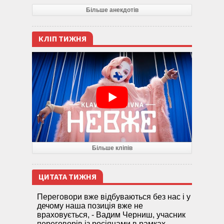
Більше анекдотів
КЛІП ТИЖНЯ
Більше кліпів
ЦИТАТА ТИЖНЯ
Переговори вже відбуваються без нас і у
дечому наша позиція вже не
враховується, - Вадим Черниш, учасник
переговорів із росіянами в рамках