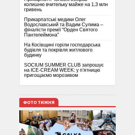
колишню вчительку майже на 1,3 млн
гривень
Прикарпатські медики Олег
Водославський та Вадим Сулима –
фіналісти премії “Орден Святого
Пантелеймона”
На Косівщині горіли господарська
будівля та покрівля житлового
будинку
SOCIUM SUMMER CLUB запрошує
на ICE-CREAM WEEK: у п'ятницю
пригощаємо морозивом
ФОТО ТИЖНЯ