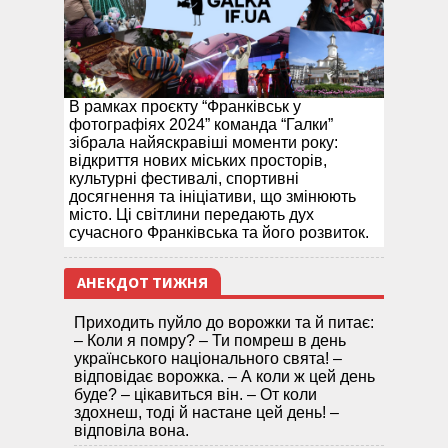
В рамках проєкту “Франківськ у
фотографіях 2024” команда “Галки”
зібрала найяскравіші моменти року:
відкриття нових міських просторів,
культурні фестивалі, спортивні
досягнення та ініціативи, що змінюють
місто. Ці світлини передають дух
сучасного Франківська та його розвиток.
АНЕКДОТ ТИЖНЯ
Приходить пуйло до ворожки та й питає:
– Коли я помру? – Ти помреш в день
українського національного свята! –
відповідає ворожка. – А коли ж цей день
буде? – цікавиться він. – От коли
здохнеш, тоді й настане цей день! –
відповіла вона.