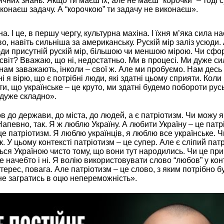
чних знань. Якщо ти маєш їх, але не маєш “корочки” – тоді с
иконаєш задачу. А “корочкою” ти задачу не виконаєш».
на. І це, в першу чергу, культурна махіна. І їхня м’яка сила на
 навіть сильніша за американську. Рускій мір заліз усюди
сюди присутній рускій мір, більшою чи меншою мірою. Чи сф
 світ? Вважаю, що ні, недостатньо. Ми в процесі. Ми дуже с
нам заважають, інколи – свої ж. Але ми пробуємо. Нам десь
ні я вірю, що є потрібні люди, які здатні цьому сприяти. Коли 
ти, що українське – це круто, ми здатні будемо побороти русь
 дуже складно».
 до держави, до міста, до людей, а є патріотизм. Чи можу я
апевно, так. Я ж люблю Україну. А любити Україну – це патр
е патріотизм. Я люблю українців, я люблю все українське. Ч
. У цьому контексті патріотизм – це супер. Але є сліпий патр
ься Україною чисто тому, що вони тут народились. Чи це пр
ле начебто і ні. Я волію використовувати слово “любов” у кон
нтерес, повага. Але патріотизм – це слово, з яким потрібно б
е загратись в оцю непереможність».