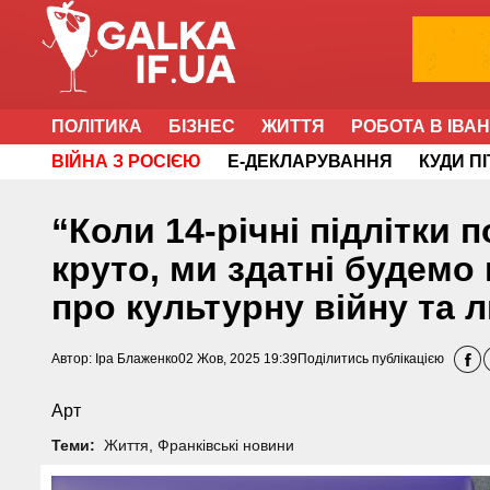
ПОЛІТИКА
БІЗНЕС
ЖИТТЯ
РОБОТА В ІВА
ВІЙНА З РОСІЄЮ
Е-ДЕКЛАРУВАННЯ
КУДИ П
“Коли 14-річні підлітки 
круто, ми здатні будемо
про культурну війну та 
Автор:
Іра Блаженко
02 Жов, 2025 19:39
Поділитись публікацією
Арт
Теми:
Життя
,
Франківські новини