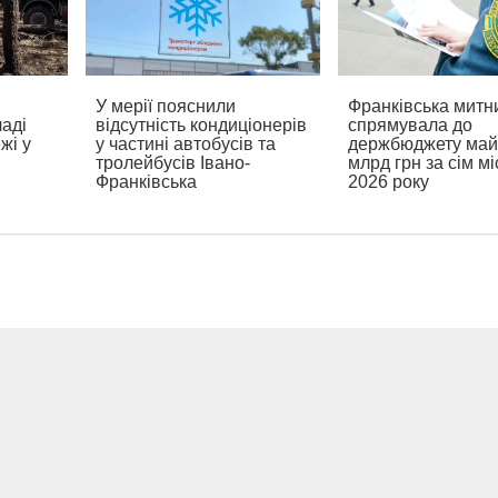
У мерії пояснили
Франківська митн
ладі
відсутність кондиціонерів
спрямувала до
жі у
у частині автобусів та
держбюджету май
тролейбусів Івано-
млрд грн за сім мі
Франківська
2026 року