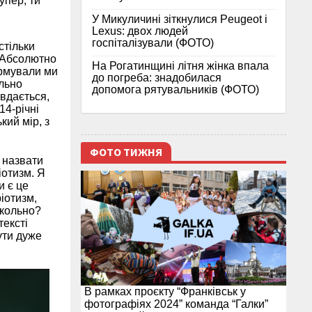
упер, ти
У Микуличині зіткнулися Peugeot і
Lexus: двох людей
госпіталізували (ФОТО)
стільки
. Абсолютно
На Рогатинщині літня жінка впала
ормували ми
до погреба: знадобилася
ильно
допомога рятувальників (ФОТО)
 вдається,
14-річні
кий мір, з
ФОТО ТИЖНЯ
 назвати
іотизм. Я
и є це
іотизм,
икольно?
тексті
ути дуже
В рамках проєкту “Франківськ у
фотографіях 2024” команда “Галки”