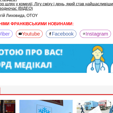
 шлях у комедії, Лігу сміху і день, який став найщасливіши
водночас (ВІДЕО)
гій Лиховида,
OTOY
НІМИ ФРАНКІВСЬКИМИ НОВИНАМИ:
Viber
Youtube
Facebook
Instagram