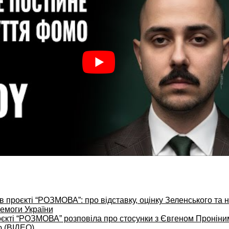
 проєкті “РОЗМОВА”: про відставку, оцінку Зеленського та 
емоги України
кті “РОЗМОВА” розповіла про стосунки з Євгеном Проніни
 (ВІДЕО)