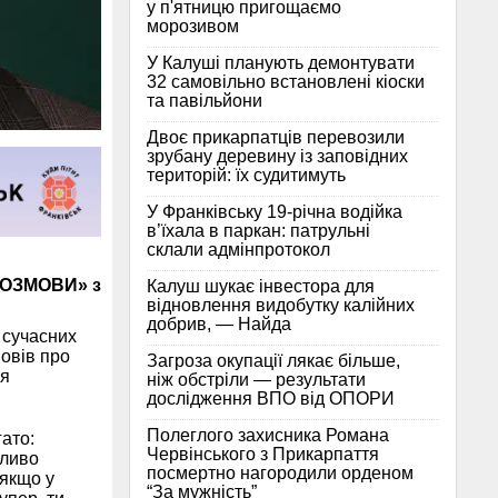
у п'ятницю пригощаємо
морозивом
У Калуші планують демонтувати
32 самовільно встановлені кіоски
та павільйони
Двоє прикарпатців перевозили
зрубану деревину із заповідних
територій: їх судитимуть
У Франківську 19-річна водійка
в’їхала в паркан: патрульні
склали адмінпротокол
«РОЗМОВИ» з
Калуш шукає інвестора для
відновлення видобутку калійних
добрив, — Найда
в сучасних
повів про
Загроза окупації лякає більше,
ся
ніж обстріли — результати
дослідження ВПО від ОПОРИ
Полеглого захисника Романа
гато:
Червінського з Прикарпаття
жливо
посмертно нагородили орденом
 якщо у
“За мужність”