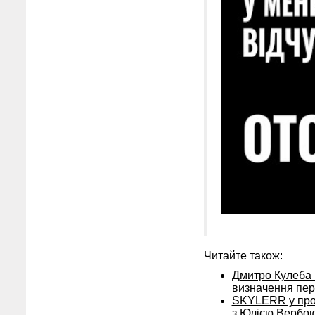
Читайте також:
Дмитро Кулеба в
визначення пер
SKYLERR у проє
з Юлією Вербою