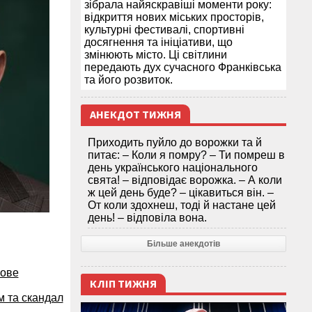
зібрала найяскравіші моменти року:
відкриття нових міських просторів,
культурні фестивалі, спортивні
досягнення та ініціативи, що
змінюють місто. Ці світлини
передають дух сучасного Франківська
та його розвиток.
АНЕКДОТ ТИЖНЯ
Приходить пуйло до ворожки та й
питає: – Коли я помру? – Ти помреш в
день українського національного
свята! – відповідає ворожка. – А коли
ж цей день буде? – цікавиться він. –
От коли здохнеш, тоді й настане цей
день! – відповіла вона.
Більше анекдотів
нове
КЛІП ТИЖНЯ
м та скандал