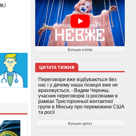
м і
Більше кліпів
ЦИТАТА ТИЖНЯ
Переговори вже відбуваються без
нас і у дечому наша позиція вже не
враховується, - Вадим Черниш,
учасник переговорів із росіянами в
рамках Тристоронньої контактної
групи в Мінську про перемовини США
та росії
Більше цитат