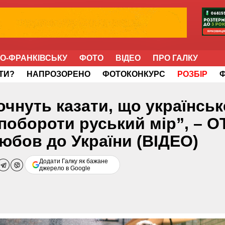
НО-ФРАНКІВСЬКУ
ФОТО
ВІДЕО
ПРО ГАЛКУ
ІТИ?
НАПРОЗОРЕНО
ФОТОКОНКУРС
РОЗБІР
почнуть казати, що українськ
 побороти руський мір”, – 
любов до України (ВІДЕО)
Додати Галку як бажане
джерело в Google