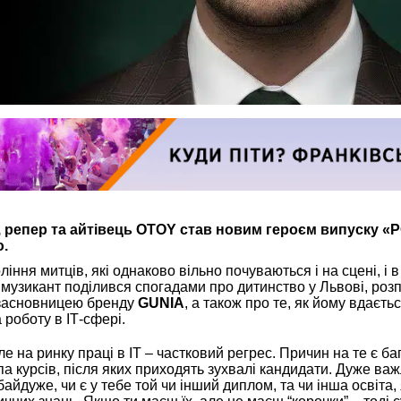
, репер та айтівець OTOY став новим героєм випуску 
.
іння митців, які однаково вільно почуваються і на сцені, і 
і музикант поділився спогадами про дитинство у Львові, роз
 засновницею бренду
GUNIA
, а також про те, як йому вдаєть
 роботу в ІТ-сфері.
ле на ринку праці в ІТ – частковий регрес. Причин на те є ба
упа курсів, після яких приходять зухвалі кандидати. Дуже ва
байдуже, чи є у тебе той чи інший диплом, та чи інша освіта,