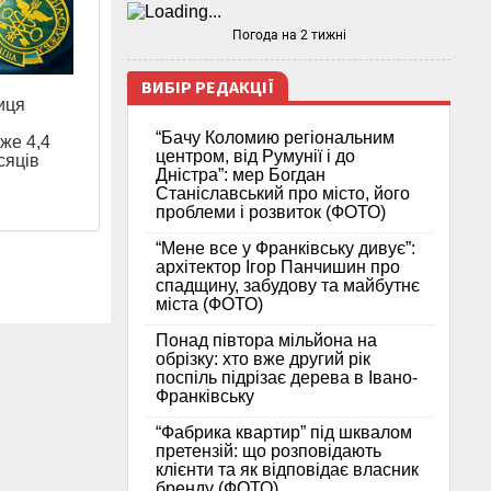
Погода на 2 тижні
ВИБІР РЕДАКЦІЇ
иця
“Бачу Коломию регіональним
же 4,4
центром, від Румунії і до
сяців
Дністра”: мер Богдан
Станіславський про місто, його
проблеми і розвиток (ФОТО)
“Мене все у Франківську дивує”:
архітектор Ігор Панчишин про
спадщину, забудову та майбутнє
міста (ФОТО)
Понад півтора мільйона на
обрізку: хто вже другий рік
поспіль підрізає дерева в Івано-
Франківську
“Фабрика квартир” під шквалом
претензій: що розповідають
клієнти та як відповідає власник
бренду (ФОТО)