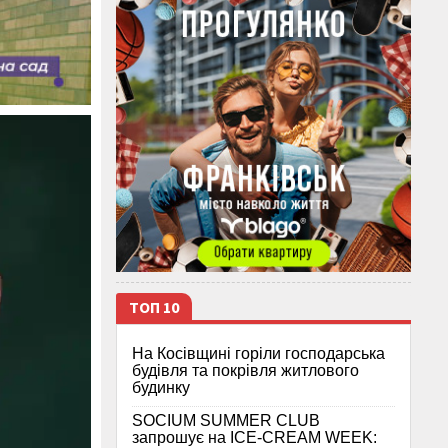
ТОП 10
На Косівщині горіли господарська
будівля та покрівля житлового
будинку
SOCIUM SUMMER CLUB
запрошує на ICE-CREAM WEEK: