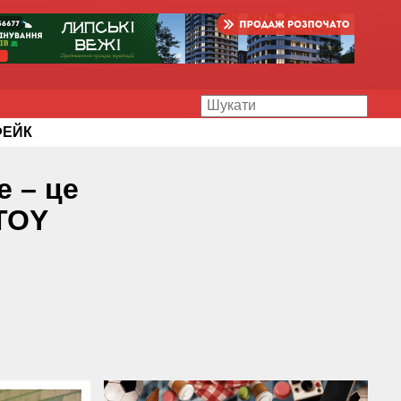
ФЕЙК
е – це
OTOY