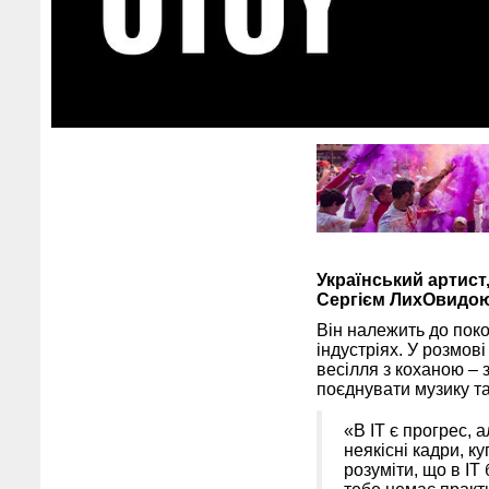
Український артист
Сергієм ЛихОвидою
Він належить до покол
індустріях. У розмов
весілля з коханою –
поєднувати музику та
«В ІТ є прогрес, а
неякісні кадри, к
розуміти, що в ІТ 