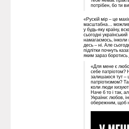
тебе немає практи
потрібен, бо ти в
«Рускій мір – це махі
масштабна… можливо,
у будь-яку країну, в
сьогодні український
намагаємось, інколи 
десь – ні. Але сьогод
підлітки почнуть каза
яким зараз боротись
«Для мене є любов
себе патріотом? Н
залишаюся тут – ц
патріотизмом? Так
коли люди хизуют
Наче б то і так, а
України: любов, і
обережним, щоб н