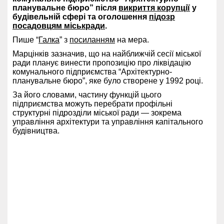
планувальне бюро” після
викриття корупції
у
будівельній сфері та оголошення
підозр
посадовцям міськради
.
Пише “
Галка
” з
посиланням
на мера.
Марцінків зазначив, що на найближчій сесії міської
ради планує винести пропозицію про ліквідацію
комунального підприємства “Архітектурно-
планувальне бюро”, яке було створене у 1992 році.
За його словами, частину функцій цього
підприємства можуть перебрати профільні
структурні підрозділи міської ради — зокрема
управління архітектури та управління капітального
будівництва.