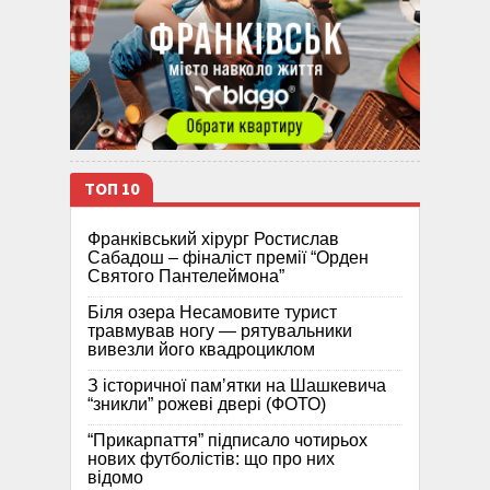
ТОП 10
Франківський хірург Ростислав
Сабадош – фіналіст премії “Орден
Святого Пантелеймона”
Біля озера Несамовите турист
травмував ногу — рятувальники
вивезли його квадроциклом
З історичної памʼятки на Шашкевича
“зникли” рожеві двері (ФОТО)
“Прикарпаття” підписало чотирьох
нових футболістів: що про них
відомо