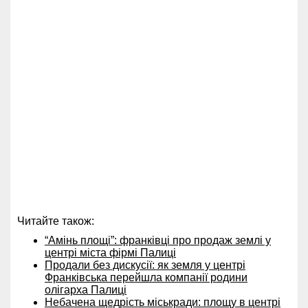
Читайте також:
“Амінь площі”: франківці про продаж землі у
центрі міста фірмі Палиці
Продали без дискусії: як земля у центрі
Франківська перейшла компанії родини
олігарха Палиці
Небачена щедрість міськради: площу в центрі