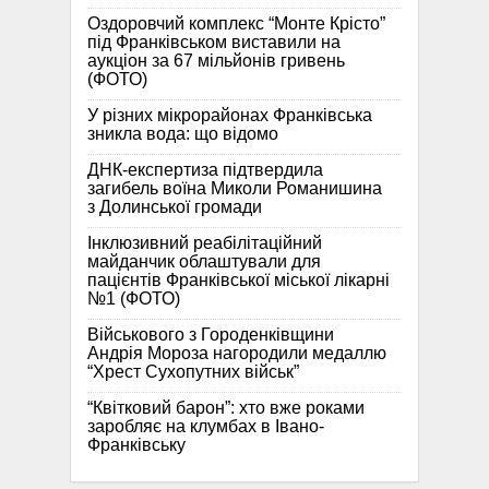
Оздоровчий комплекс “Монте Крісто”
під Франківськом виставили на
аукціон за 67 мільйонів гривень
(ФОТО)
У різних мікрорайонах Франківська
зникла вода: що відомо
ДНК-експертиза підтвердила
загибель воїна Миколи Романишина
з Долинської громади
Інклюзивний реабілітаційний
майданчик облаштували для
пацієнтів Франківської міської лікарні
№1 (ФОТО)
Військового з Городенківщини
Андрія Мороза нагородили медаллю
“Хрест Сухопутних військ”
“Квітковий барон”: хто вже роками
заробляє на клумбах в Івано-
Франківську