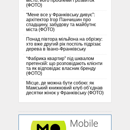
місто, його проблеми і розвиток
(ФОТО)
“Мене все у Франківську дивує”:
архітектор Ігор Панчишин про
спадщину, забудову та майбутнє
міста (ФОТО)
Понад півтора мільйона на обрізку:
хто вже другий рік поспіль підрізає
дерева в Івано-Франківську
“Фабрика квартир” під шквалом
претензій: що розповідають клієнти
та як відповідає власник бренду
(ФОТО)
Місце, де можна бути собою: як
Мамський книжковий клуб об’єднав
десятки жінок у Франківську (ФОТО)