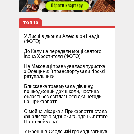
ТОП 10
У Лисці відкрили Алею віри і надії
(ФОТО)
До Калуша передали мощі святого
Івана Хрестителя (ФОТО)
На Маковиці травмувалася туристка
з Одещини: її транспортували гірські
рятувальники
Блискавка травмувала дівчину,
пошкоджений дах школи, частина
області без світла: наслідки негоди
на Прикарпатті
Сімейна лікарка з Прикарпаття стала
фіналісткою відзнаки “Орден Святого
Пантелеймона”
У Брошнів-Осадській громаді загинув