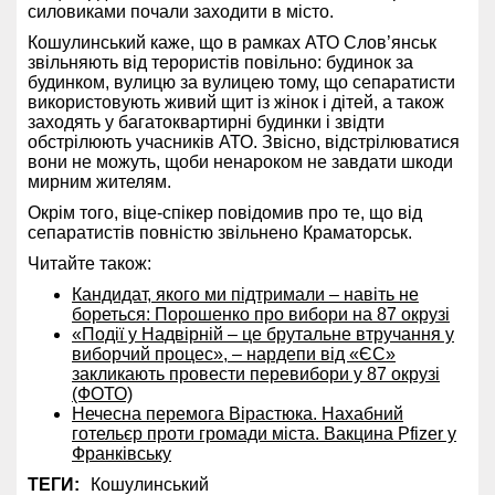
силовиками почали заходити в місто.
Кошулинський каже, що в рамках АТО Слов’янськ
звільняють від терористів повільно: будинок за
будинком, вулицю за вулицею тому, що сепаратисти
використовують живий щит із жінок і дітей, а також
заходять у багатоквартирні будинки і звідти
обстрілюють учасників АТО. Звісно, відстрілюватися
вони не можуть, щоби ненароком не завдати шкоди
мирним жителям.
Окрім того, віце-спікер повідомив про те, що від
сепаратистів повністю звільнено Краматорськ.
Читайте також:
Кандидат, якого ми підтримали – навіть не
бореться: Порошенко про вибори на 87 окрузі
«Події у Надвірній – це брутальне втручання у
виборчий процес», – нардепи від «ЄС»
закликають провести перевибори у 87 окрузі
(ФОТО)
Нечесна перемога Вірастюка. Нахабний
готельєр проти громади міста. Вакцина Pfizer у
Франківську
ТЕГИ:
Кошулинський