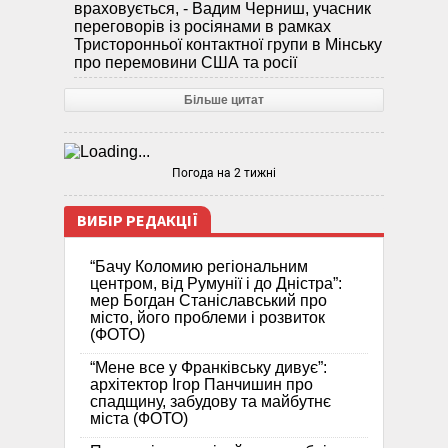
враховується, - Вадим Черниш, учасник
переговорів із росіянами в рамках
Тристоронньої контактної групи в Мінську
про перемовини США та росії
Більше цитат
Погода на 2 тижні
ВИБІР РЕДАКЦІЇ
“Бачу Коломию регіональним
центром, від Румунії і до Дністра”:
мер Богдан Станіславський про
місто, його проблеми і розвиток
(ФОТО)
“Мене все у Франківську дивує”:
архітектор Ігор Панчишин про
спадщину, забудову та майбутнє
міста (ФОТО)