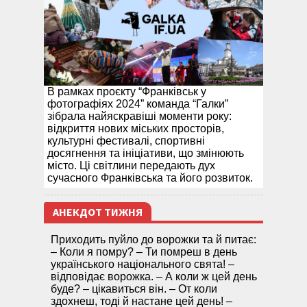
В рамках проєкту “Франківськ у
фотографіях 2024” команда “Галки”
зібрала найяскравіші моменти року:
відкриття нових міських просторів,
культурні фестивалі, спортивні
досягнення та ініціативи, що змінюють
місто. Ці світлини передають дух
сучасного Франківська та його розвиток.
АНЕКДОТ ТИЖНЯ
Приходить пуйло до ворожки та й питає:
– Коли я помру? – Ти помреш в день
українського національного свята! –
відповідає ворожка. – А коли ж цей день
буде? – цікавиться він. – От коли
здохнеш, тоді й настане цей день! –