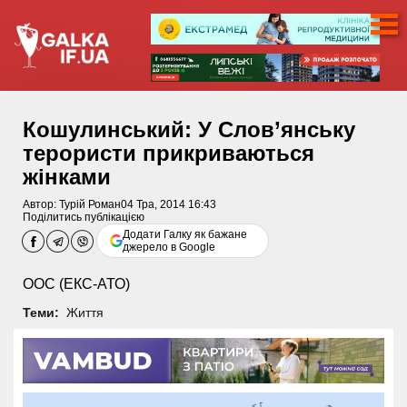
Кошулинський: У Слов’янську
терористи прикриваються
жінками
Автор:
Турій Роман
04 Тра, 2014 16:43
Поділитись публікацією
Додати Галку як бажане
джерело в Google
ООС (ЕКС-АТО)
Теми:
Життя