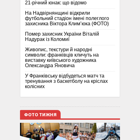
21-річний юнак: що відомо
На Надвірнянщині відкрили
футбольний стадіон імені полеглого
захисника Віктора Клим’юка (ФОТО)
Помер захисник України Віталій
Надурак із Коломиї
Живопис, текстури й народні
символи: франківців кличуть на
виставку київського художника
Олександра Яновича
У Франківську відбудеться матч та
тренування з баскетболу на кріслах
колісних
ФОТО ТИЖНЯ