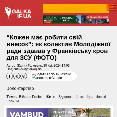
“Кожен має робити свій
внесок”: як колектив Молодіжної
ради здавав у Франківську кров
для ЗСУ (ФОТО)
Автор:
Жанна Головенко
30 Кві, 2024 14:03
Поділитись публікацією
Додати Галку як бажане
джерело в Google
Волонтерство
Теми:
Війна з Росією
,
Життя
,
Здоров'я
,
Фото
,
Франківські
новини