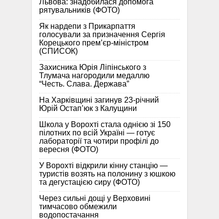
Львова: знадобилася допомога
рятувальників (ФОТО)
Як нардепи з Прикарпаття
голосували за призначення Сергія
Корецького прем’єр-міністром
(СПИСОК)
Захисника Юрія Ліпінського з
Тлумача нагородили медаллю
“Честь. Слава. Держава”
На Харківщині загинув 23-річний
Юрій Остап’юк з Калущини
Школа у Ворохті стала однією зі 150
пілотних по всій Україні — готує
лабораторії та чотири профілі до
вересня (ФОТО)
У Ворохті відкрили кінну станцію —
туристів возять на полонину з юшкою
та дегустацією сиру (ФОТО)
Через сильні дощі у Верховині
тимчасово обмежили
водопостачання