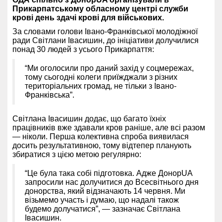
Прикарпатському обласному центрі служби
крові день здачі крові для військових.
За словами голови Івано-Франківської молодіжної
ради Світлани Івасишин, до ініціативи долучилися
понад 30 людей з усього Прикарпаття:
“Ми оголосили про даний захід у соцмережах,
тому сьогодні колеги приїжджали з різних
територіальних громад, не тільки з Івано-
Франківська”.
Світлана Івасишин додає, що багато їхніх
працівників вже здавали кров раніше, але всі разом
— ніколи. Перша колективна спроба виявилася
досить результативною, тому відтепер планують
збиратися з цією метою регулярно:
“Це була така собі підготовка. Адже ДонорUA
запросили нас долучитися до Всесвітнього дня
донорства, який відзначають 14 червня. Ми
візьмемо участь і думаю, що надалі також
будемо долучатися”, — зазначає Світлана
Івасишин.