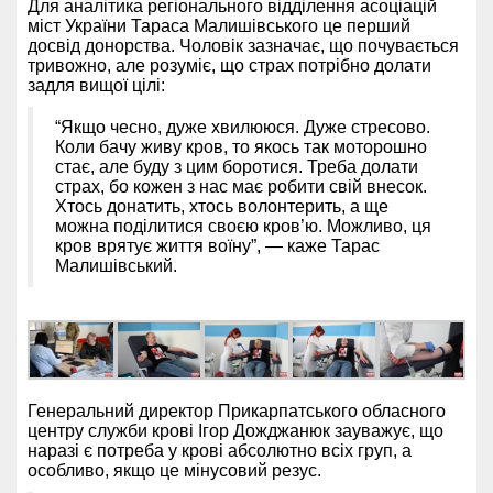
Для аналітика регіонального відділення асоціацій
міст України Тараса Малишівського це перший
досвід донорства. Чоловік зазначає, що почувається
тривожно, але розуміє, що страх потрібно долати
задля вищої цілі:
“Якщо чесно, дуже хвилююся. Дуже стресово.
Коли бачу живу кров, то якось так моторошно
стає, але буду з цим боротися. Треба долати
страх, бо кожен з нас має робити свій внесок.
Хтось донатить, хтось волонтерить, а ще
можна поділитися своєю кров’ю. Можливо, ця
кров врятує життя воїну”, — каже Тарас
Малишівський.
Генеральний директор Прикарпатського обласного
центру служби крові Ігор Дожджанюк зауважує, що
наразі є потреба у крові абсолютно всіх груп, а
особливо, якщо це мінусовий резус.