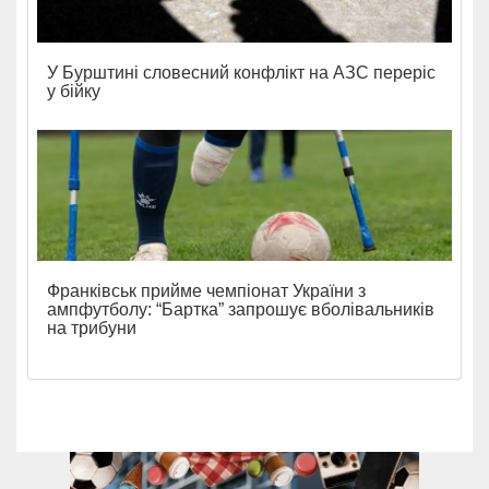
У Бурштині словесний конфлікт на АЗС переріс
у бійку
Франківськ прийме чемпіонат України з
ампфутболу: “Бартка” запрошує вболівальників
на трибуни