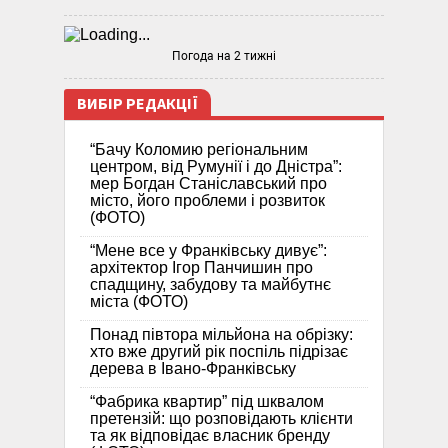
Погода на 2 тижні
ВИБІР РЕДАКЦІЇ
“Бачу Коломию регіональним
центром, від Румунії і до Дністра”:
мер Богдан Станіславський про
місто, його проблеми і розвиток
(ФОТО)
“Мене все у Франківську дивує”:
архітектор Ігор Панчишин про
спадщину, забудову та майбутнє
міста (ФОТО)
Понад півтора мільйона на обрізку:
хто вже другий рік поспіль підрізає
дерева в Івано-Франківську
“Фабрика квартир” під шквалом
претензій: що розповідають клієнти
та як відповідає власник бренду