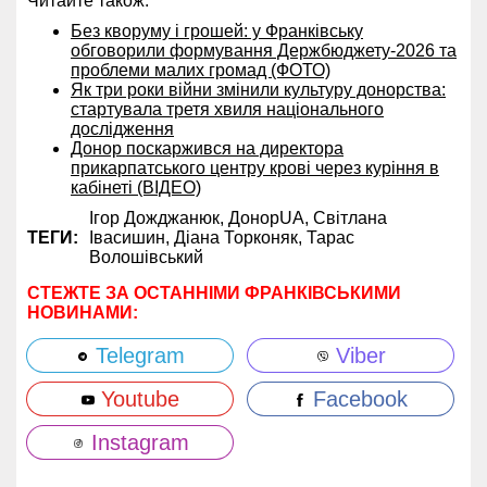
Читайте також:
Без кворуму і грошей: у Франківську
обговорили формування Держбюджету-2026 та
проблеми малих громад (ФОТО)
Як три роки війни змінили культуру донорства:
стартувала третя хвиля національного
дослідження
Донор поскаржився на директора
прикарпатського центру крові через куріння в
кабінеті (ВІДЕО)
Ігор Дожджанюк,
ДонорUA,
Світлана
ТЕГИ:
Івасишин,
Діана Торконяк,
Тарас
Волошівський
СТЕЖТЕ ЗА ОСТАННІМИ ФРАНКІВСЬКИМИ
НОВИНАМИ:
Telegram
Viber
Youtube
Facebook
Instagram