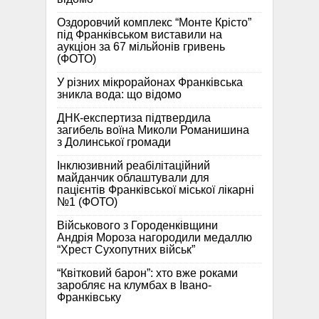
Оздоровчий комплекс “Монте Крісто”
під Франківськом виставили на
аукціон за 67 мільйонів гривень
(ФОТО)
У різних мікрорайонах Франківська
зникла вода: що відомо
ДНК-експертиза підтвердила
загибель воїна Миколи Романишина
з Долинської громади
Інклюзивний реабілітаційний
майданчик облаштували для
пацієнтів Франківської міської лікарні
№1 (ФОТО)
Військового з Городенківщини
Андрія Мороза нагородили медаллю
“Хрест Сухопутних військ”
“Квітковий барон”: хто вже роками
заробляє на клумбах в Івано-
Франківську