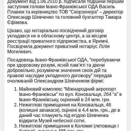
Документ від 1.06.2010 р. підписали тодішній перший
заступник голови Івано-Франківської ОДА Василь
Плавюк та керівництво ТОВ “Скорзонера” – директор
Олександр Шевченко та головний бухгалтер Тамара
Єфімова.
Цікаво, що нотаріально посвідчений договір
укладався не в обласному центрі, а за місцем
реєстрації приватного підприємства, в Яремчі.
Посвідчила документ приватний нотаріус Лілія
Могилевич.
Посадовець Івано-Франківської ОДА, “перебуваючи
при здоровому розумі, ясній пам’яті та діючи
добровільно, розуміючи значення своїх дій та
правові наслідки укладеного договору” передав
очолюваній Олександром Шевченком фірмі:
Майновий комплекс “Міжнародний аеропорт
Івано-Франківськ” по вул. Коновальця, 264 “а” в
Івано-Франківську, оцінений в 24 млн. грн.
Нежитлові приміщення на Коновальця, 46
(колишні авіакаси), оцінені в 4,4 млн. грн., де в
даний час планують під егідою Шевченка
відкрити Музей небесної сотні.
Нежитлові приміщення в Коломиї (летовище і