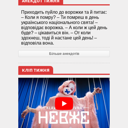
АНЕКДОТ ТИЖНЯ
Приходить пуйло до ворожки та й питає:
– Коли я помру? – Ти помреш в день
українського національного свята! –
відповідає ворожка. – А коли ж цей день
буде? – цікавиться він. – От коли
здохнеш, тоді й настане цей день! –
відповіла вона.
Більше анекдотів
КЛІП ТИЖНЯ