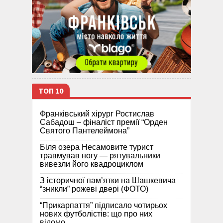
ТОП 10
Франківський хірург Ростислав
Сабадош – фіналіст премії “Орден
Святого Пантелеймона”
Біля озера Несамовите турист
травмував ногу — рятувальники
вивезли його квадроциклом
З історичної памʼятки на Шашкевича
“зникли” рожеві двері (ФОТО)
“Прикарпаття” підписало чотирьох
нових футболістів: що про них
відомо