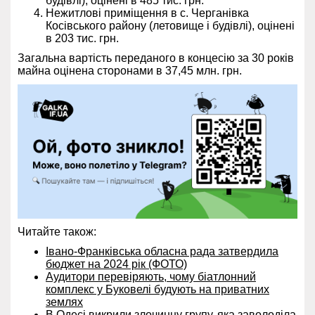
будівлі), оцінені в 485 тис. грн.
Нежитлові приміщення в с. Черганівка
Косівського району (летовище і будівлі), оцінені
в 203 тис. грн.
Загальна вартість переданого в концесію за 30 років
майна оцінена сторонами в 37,45 млн. грн.
Читайте також:
Івано-Франківська обласна рада затвердила
бюджет на 2024 рік (ФОТО)
Аудитори перевіряють, чому біатлонний
комплекс у Буковелі будують на приватних
землях
В Одесі викрили злочинну групу, яка заволоділа