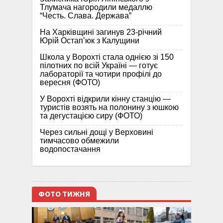
Тлумача нагородили медаллю
“Честь. Слава. Держава”
На Харківщині загинув 23-річний
Юрій Остап’юк з Калущини
Школа у Ворохті стала однією зі 150
пілотних по всій Україні — готує
лабораторії та чотири профілі до
вересня (ФОТО)
У Ворохті відкрили кінну станцію —
туристів возять на полонину з юшкою
та дегустацією сиру (ФОТО)
Через сильні дощі у Верховині
тимчасово обмежили
водопостачання
ФОТО ТИЖНЯ