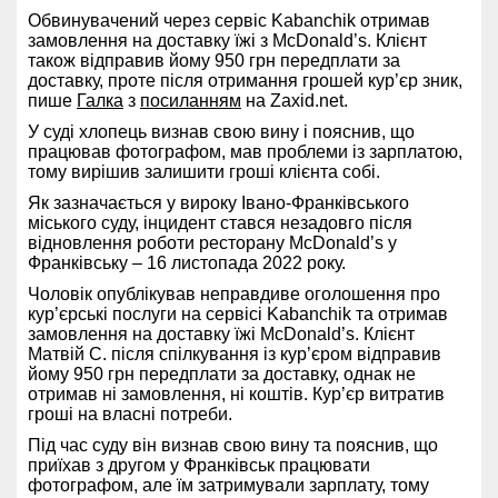
Обвинувачений через сервіс Kabanchik отримав
замовлення на доставку їжі з McDonald’s. Клієнт
також відправив йому 950 грн передплати за
доставку, проте після отримання грошей кур’єр зник,
пише
Галка
з
посиланням
на Zaxid.net.
У суді хлопець визнав свою вину і пояснив, що
працював фотографом, мав проблеми із зарплатою,
тому вирішив залишити гроші клієнта собі.
Як зазначається у вироку Івано-Франківського
міського суду, інцидент стався незадовго після
відновлення роботи ресторану McDonald’s у
Франківську – 16 листопада 2022 року.
Чоловік опублікував неправдиве оголошення про
кур’єрські послуги на сервісі Kabanchik та отримав
замовлення на доставку їжі McDonald’s. Клієнт
Матвій С. після спілкування із кур’єром відправив
йому 950 грн передплати за доставку, однак не
отримав ні замовлення, ні коштів. Кур’єр витратив
гроші на власні потреби.
Під час суду він визнав свою вину та пояснив, що
приїхав з другом у Франківськ працювати
фотографом, але їм затримували зарплату, тому