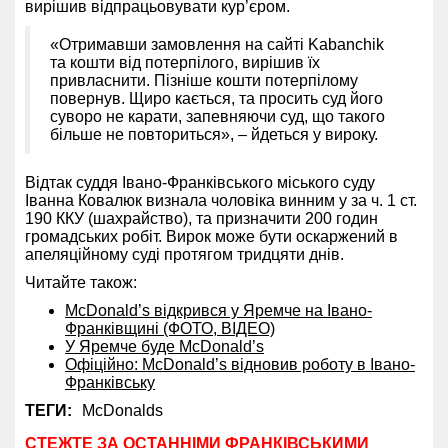
вирішив відпрацьовувати кур’єром.
«Отримавши замовлення на сайті Kabanchik
та кошти від потерпілого, вирішив їх
привласнити. Пізніше кошти потерпілому
повернув. Щиро кається, та просить суд його
суворо не карати, запевняючи суд, що такого
більше не повториться», – йдеться у вироку.
Відтак суддя Івано-Франківського міського суду
Іванна Ковалюк визнала чоловіка винним у за ч. 1 ст.
190 ККУ (шахрайство), та призначити 200 годин
громадських робіт. Вирок може бути оскаржений в
апеляційному суді протягом тридцяти днів.
Читайте також:
McDonald’s відкрився у Яремче на Івано-
Франківщині (ФОТО, ВІДЕО)
У Яремче буде McDonald’s
Офіційно: McDonald’s відновив роботу в Івано-
Франківську
ТЕГИ:
McDonalds
СТЕЖТЕ ЗА ОСТАННІМИ ФРАНКІВСЬКИМИ