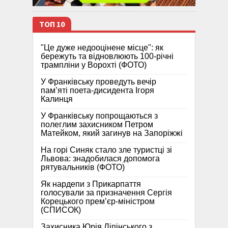
ТОП 10
"Це дуже недооцінене місце": як
бережуть та відновлюють 100-річні
трампліни у Ворохті (ФОТО)
У Франківську проведуть вечір
пам’яті поета-дисидента Ігоря
Калинця
У Франківську попрощаються з
полеглим захисником Петром
Матейком, який загинув на Запоріжжі
На горі Синяк стало зле туристці зі
Львова: знадобилася допомога
рятувальників (ФОТО)
Як нардепи з Прикарпаття
голосували за призначення Сергія
Корецького прем’єр-міністром
(СПИСОК)
Захисника Юрія Ліпінського з