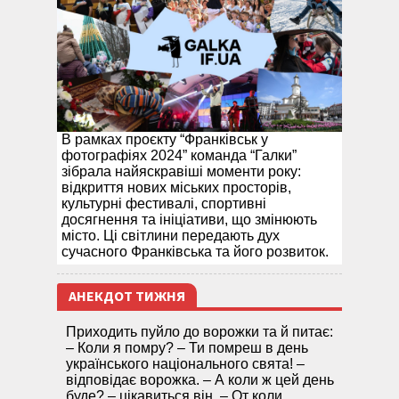
В рамках проєкту “Франківськ у
фотографіях 2024” команда “Галки”
зібрала найяскравіші моменти року:
відкриття нових міських просторів,
культурні фестивалі, спортивні
досягнення та ініціативи, що змінюють
місто. Ці світлини передають дух
сучасного Франківська та його розвиток.
АНЕКДОТ ТИЖНЯ
Приходить пуйло до ворожки та й питає:
– Коли я помру? – Ти помреш в день
українського національного свята! –
відповідає ворожка. – А коли ж цей день
буде? – цікавиться він. – От коли