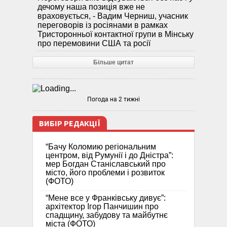
дечому наша позиція вже не
враховується, - Вадим Черниш, учасник
переговорів із росіянами в рамках
Тристоронньої контактної групи в Мінську
про перемовини США та росії
Більше цитат
Погода на 2 тижні
ВИБІР РЕДАКЦІЇ
“Бачу Коломию регіональним
центром, від Румунії і до Дністра”:
мер Богдан Станіславський про
місто, його проблеми і розвиток
(ФОТО)
“Мене все у Франківську дивує”:
архітектор Ігор Панчишин про
спадщину, забудову та майбутнє
міста (ФОТО)