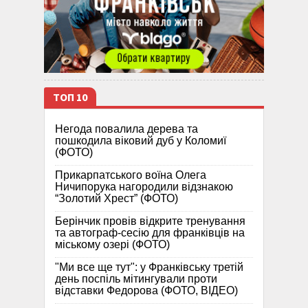
ТОП 10
Негода повалила дерева та
пошкодила віковий дуб у Коломиї
(ФОТО)
Прикарпатського воїна Олега
Ничипорука нагородили відзнакою
“Золотий Хрест” (ФОТО)
Берінчик провів відкрите тренування
та автограф-сесію для франківців на
міському озері (ФОТО)
"Ми все ще тут": у Франківську третій
день поспіль мітингували проти
відставки Федорова (ФОТО, ВІДЕО)