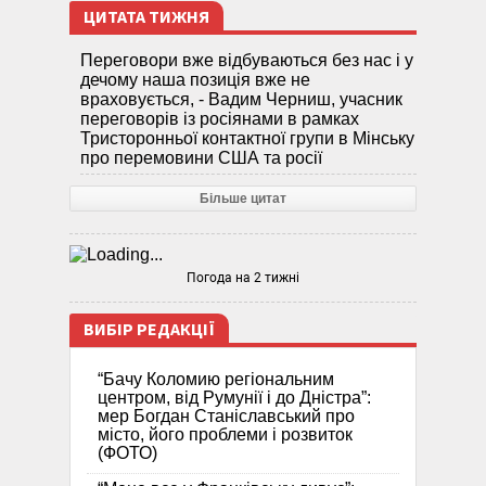
ЦИТАТА ТИЖНЯ
Переговори вже відбуваються без нас і у
дечому наша позиція вже не
враховується, - Вадим Черниш, учасник
переговорів із росіянами в рамках
Тристоронньої контактної групи в Мінську
про перемовини США та росії
Більше цитат
Погода на 2 тижні
ВИБІР РЕДАКЦІЇ
“Бачу Коломию регіональним
центром, від Румунії і до Дністра”:
мер Богдан Станіславський про
місто, його проблеми і розвиток
(ФОТО)