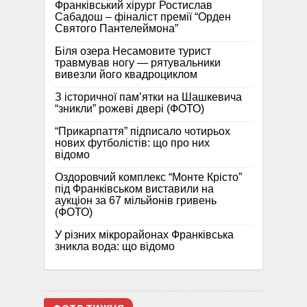
Франківський хірург Ростислав
Сабадош – фіналіст премії “Орден
Святого Пантелеймона”
Біля озера Несамовите турист
травмував ногу — рятувальники
вивезли його квадроциклом
З історичної памʼятки на Шашкевича
“зникли” рожеві двері (ФОТО)
“Прикарпаття” підписало чотирьох
нових футболістів: що про них
відомо
Оздоровчий комплекс “Монте Крісто”
під Франківськом виставили на
аукціон за 67 мільйонів гривень
(ФОТО)
У різних мікрорайонах Франківська
зникла вода: що відомо