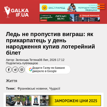
Ледь не пропустив виграш: як
прикарпатець у день
народження купив лотерейний
білет
Автор:
Зелінська Тетяна
08 Лип, 2026 17:12
Поділитись публікацією
Додати Галку як бажане
джерело в Google
Життя
Теми:
Франківські новини
,
Чудасії