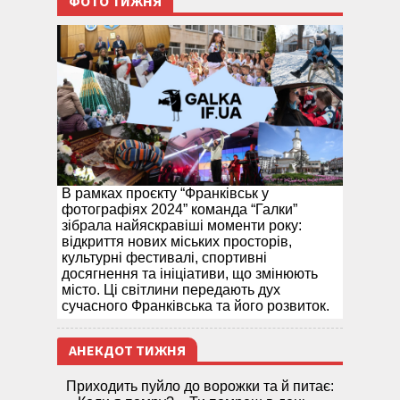
ФОТО ТИЖНЯ
В рамках проєкту “Франківськ у
фотографіях 2024” команда “Галки”
зібрала найяскравіші моменти року:
відкриття нових міських просторів,
культурні фестивалі, спортивні
досягнення та ініціативи, що змінюють
місто. Ці світлини передають дух
сучасного Франківська та його розвиток.
АНЕКДОТ ТИЖНЯ
Приходить пуйло до ворожки та й питає: