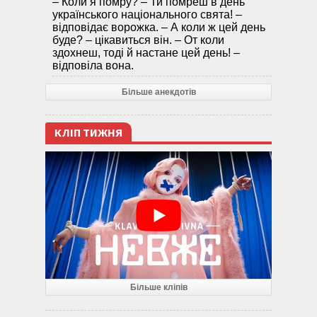
– Коли я помру? – Ти помреш в день
українського національного свята! –
відповідає ворожка. – А коли ж цей день
буде? – цікавиться він. – От коли
здохнеш, тоді й настане цей день! –
відповіла вона.
Більше анекдотів
КЛІП ТИЖНЯ
Більше кліпів