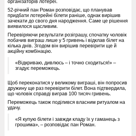
організаторів лотереї.
52-річний пан Роман розповідає, що планував
придбати лотерейні білети раніше, однак вирішив
зачекати до свого дня народження. Саме це рішення
виявилося щасливим.
Перевіряючи результати розіграшу, спочатку чоловік
побачив виграш лише у 5 гривень і відклав білет на
кілька днів. Згодом він вирішив перевірити ще й
акційну комбінацію.
«Відкриваю, дивлюсь – і точно сходиться!» –
згадує переможець.
Щоб переконатися у великому виграші, він попросив
дружину ще раз перевірити білет. Вона підтвердила,
що чоловік справді виграв 100 тисяч гривень.
Переможець також поділився власним ритуалом на
удачу.
«Я купую білети і завжди кладу їх у гаманець з
грошима», – розповідає пан Роман.