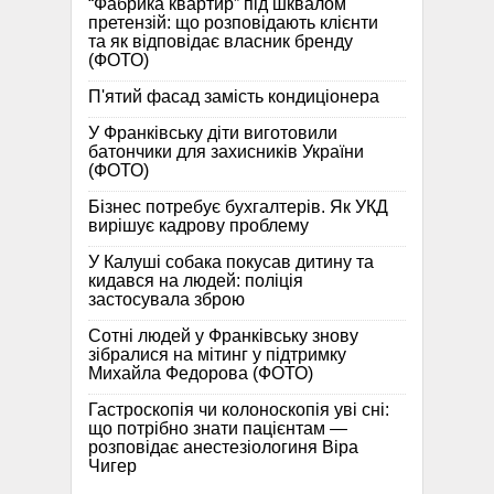
“Фабрика квартир” під шквалом
претензій: що розповідають клієнти
та як відповідає власник бренду
(ФОТО)
П'ятий фасад замість кондиціонера
У Франківську діти виготовили
батончики для захисників України
(ФОТО)
Бізнес потребує бухгалтерів. Як УКД
вирішує кадрову проблему
У Калуші собака покусав дитину та
кидався на людей: поліція
застосувала зброю
Сотні людей у Франківську знову
зібралися на мітинг у підтримку
Михайла Федорова (ФОТО)
Гастроскопія чи колоноскопія уві сні:
що потрібно знати пацієнтам —
розповідає анестезіологиня Віра
Чигер