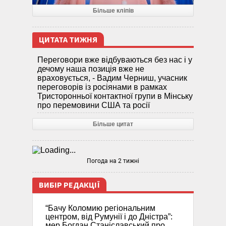
Більше кліпів
ЦИТАТА ТИЖНЯ
Переговори вже відбуваються без нас і у
дечому наша позиція вже не
враховується, - Вадим Черниш, учасник
переговорів із росіянами в рамках
Тристоронньої контактної групи в Мінську
про перемовини США та росії
Більше цитат
Погода на 2 тижні
ВИБІР РЕДАКЦІЇ
“Бачу Коломию регіональним
центром, від Румунії і до Дністра”:
мер Богдан Станіславський про