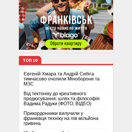
ТОП 10
Євгеній Хмара та Андрій Сибіга
тимчасово очолили Міноборони та
МЗС
Від тектоніку до креативного
продюсування: шлях та філософія
Вадима Радуки (ФОТО, ВІДЕО)
Прикордонники вилучили у
франківця техніку на пів мільйона
гривень