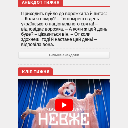
АНЕКДОТ ТИЖНЯ
Приходить пуйло до ворожки та й питає:
– Коли я помру? – Ти помреш в день
українського національного свята! –
відповідає ворожка. – А коли ж цей день
буде? – цікавиться він. – От коли
здохнеш, тоді й настане цей день! –
відповіла вона.
Більше анекдотів
КЛІП ТИЖНЯ