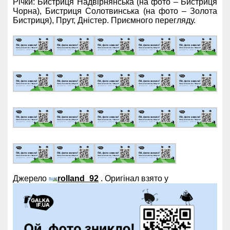
Річки: Бистриця Надвірнянська (на фото – Бистриця
Чорна), Бистриця Солотвинська (на фото – Золота
Бистриця), Прут, Дністер. Приємного перегляду.
Джерело
rolland_92
. Оригінал взято у