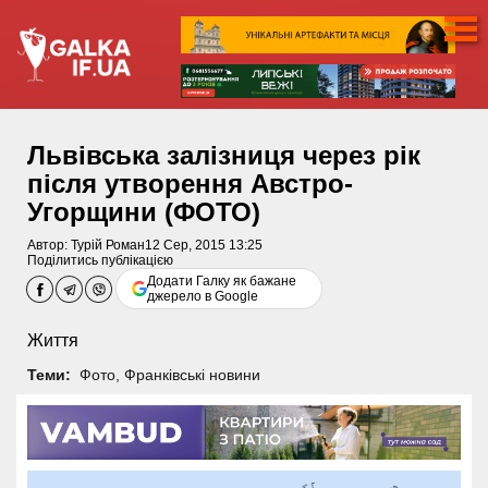
Львівська залізниця через рік
після утворення Австро-
Угорщини (ФОТО)
Автор:
Турій Роман
12 Сер, 2015 13:25
Поділитись публікацією
Додати Галку як бажане
джерело в Google
Життя
Теми:
Фото
,
Франківські новини