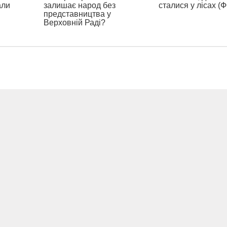
али
залишає народ без
сталися у лісах (
представництва у
Верховній Раді?