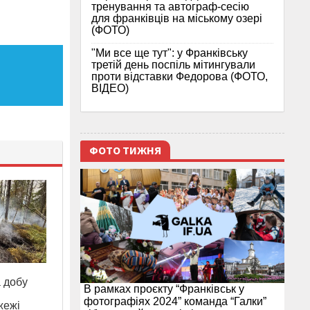
тренування та автограф-сесію
для франківців на міському озері
(ФОТО)
"Ми все ще тут": у Франківську
третій день поспіль мітингували
проти відставки Федорова (ФОТО,
ВІДЕО)
ФОТО ТИЖНЯ
а добу
В рамках проєкту “Франківськ у
фотографіях 2024” команда “Галки”
жежі