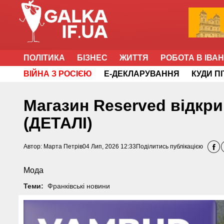
ПОЛІТИКА
БІЗНЕС
ЖИТТЯ
РОБОТА В ІВА
ВІЙНА З РОСІЄЮ
Е-ДЕКЛАРУВАННЯ
КУДИ П
Магазин Reserved відкри
(ДЕТАЛІ)
Автор:
Марта Петрів
04 Лип, 2026 12:33
Поділитись публікацією
Мода
Теми:
Франківські новини