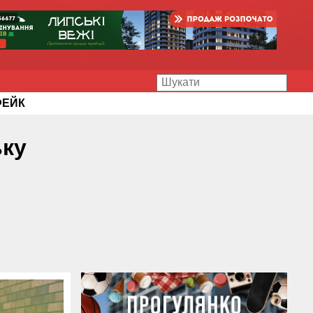
ФЕЙК
ьку