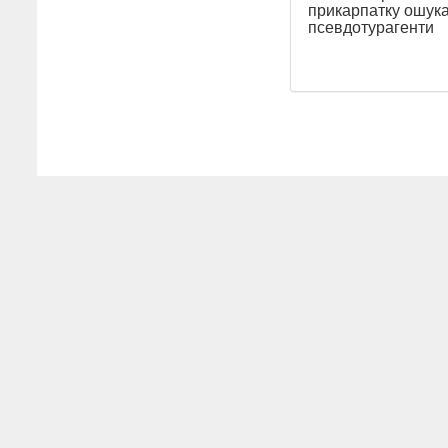
прикарпатку ошук
псевдотурагенти