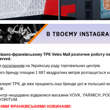
 івано-франківському ТРК Veles Mall розпочне роботу п
erved.
з
посиланням
на Українську раду торговельних центрів.
ого бренду площею 1 687 квадратних метрів розташується н
алереї ТРК, де вже працюють інші бренди цієї ж польської к
pp.
центрі нещодавно відкрилися магазини VOVK, YARMICH, P
AVORITUM.
НІМИ ФРАНКІВСЬКИМИ НОВИНАМИ: