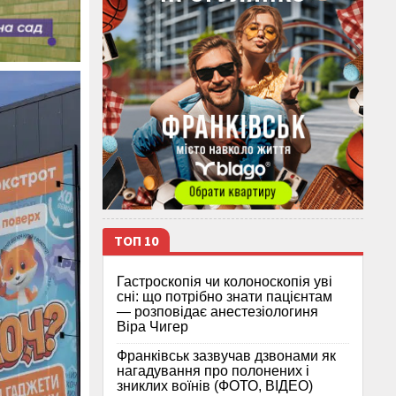
ТОП 10
Гастроскопія чи колоноскопія уві
сні: що потрібно знати пацієнтам
— розповідає анестезіологиня
Віра Чигер
Франківськ зазвучав дзвонами як
нагадування про полонених і
зниклих воїнів (ФОТО, ВІДЕО)