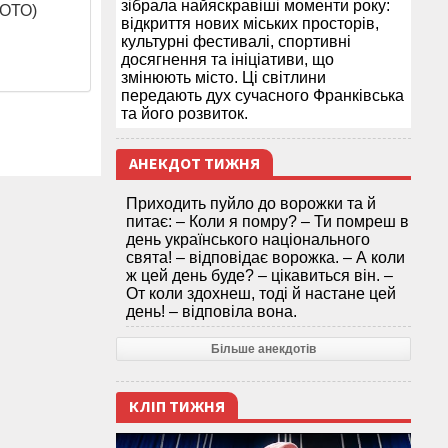
зібрала найяскравіші моменти року:
ФОТО)
відкриття нових міських просторів,
культурні фестивалі, спортивні
досягнення та ініціативи, що
змінюють місто. Ці світлини
передають дух сучасного Франківська
та його розвиток.
АНЕКДОТ ТИЖНЯ
Приходить пуйло до ворожки та й
питає: – Коли я помру? – Ти помреш в
день українського національного
свята! – відповідає ворожка. – А коли
ж цей день буде? – цікавиться він. –
От коли здохнеш, тоді й настане цей
день! – відповіла вона.
Більше анекдотів
КЛІП ТИЖНЯ