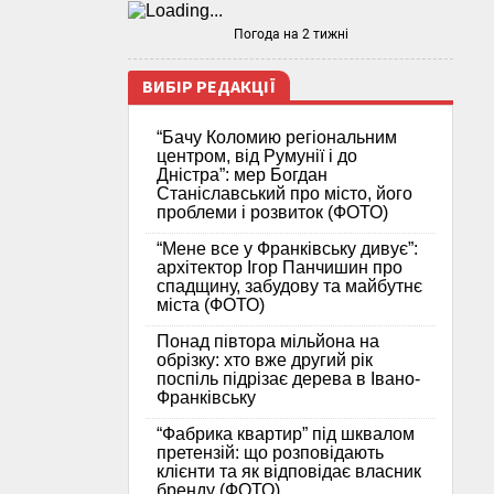
Погода на 2 тижні
ВИБІР РЕДАКЦІЇ
“Бачу Коломию регіональним
центром, від Румунії і до
Дністра”: мер Богдан
Станіславський про місто, його
проблеми і розвиток (ФОТО)
“Мене все у Франківську дивує”:
архітектор Ігор Панчишин про
спадщину, забудову та майбутнє
міста (ФОТО)
Понад півтора мільйона на
обрізку: хто вже другий рік
поспіль підрізає дерева в Івано-
Франківську
“Фабрика квартир” під шквалом
претензій: що розповідають
клієнти та як відповідає власник
бренду (ФОТО)