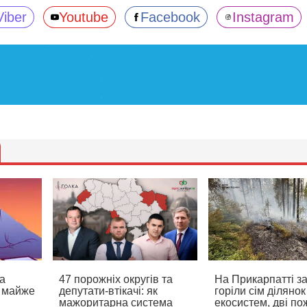
Viber
Youtube
Facebook
Instagram
а
47 порожніх округів та
На Прикарпатті з
а майже
депутати-втікачі: як
горіли сім ділянок
мажоритарна система
екосистем, дві по