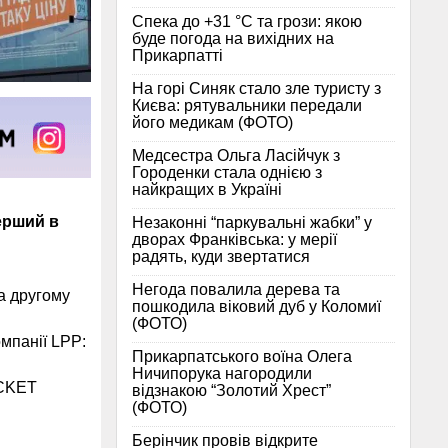
Спека до +31 °C та грози: якою
буде погода на вихідних на
Прикарпатті
На горі Синяк стало зле туристу з
Києва: рятувальники передали
його медикам (ФОТО)
Медсестра Ольга Ласійчук з
Городенки стала однією з
найкращих в Україні
ерший в
Незаконні “паркувальні жабки” у
дворах Франківська: у мерії
радять, куди звертатися
Негода повалила дерева та
а другому
пошкодила віковий дуб у Коломиї
(ФОТО)
омпанії LPP:
Прикарпатського воїна Олега
Ничипорука нагородили
OCKET
відзнакою “Золотий Хрест”
(ФОТО)
Берінчик провів відкрите