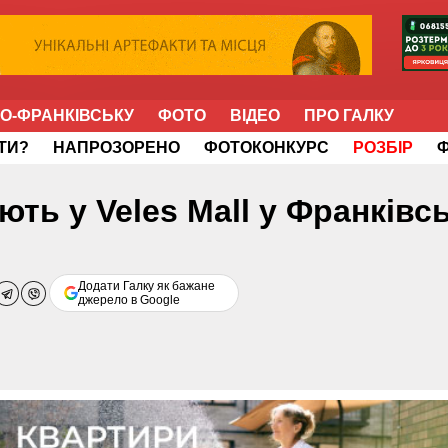
НО-ФРАНКІВСЬКУ
ФОТО
ВІДЕО
ПРО ГАЛКУ
ІТИ?
НАПРОЗОРЕНО
ФОТОКОНКУРС
РОЗБІР
ють у Veles Mall у Франківс
Додати Галку як бажане
джерело в Google