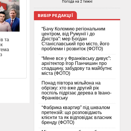
Погода на 2 тижні
ВИБІР РЕДАКЦІЇ
“Бачу Коломию регіональним
центром, від Румунії і до
Дністра”: мер Богдан
ів та
Станіславський про місто, його
як
проблеми і розвиток (ФОТО)
тема
з
“Мене все у Франківську дивує”:
архітектор Ігор Панчишин про
спадщину, забудову та майбутнє
міста (ФОТО)
Понад півтора мільйона на
обрізку: хто вже другий рік
поспіль підрізає дерева в Івано-
Франківську
“Фабрика квартир” під шквалом
претензій: що розповідають
клієнти та як відповідає власник
бренду (ФОТО)