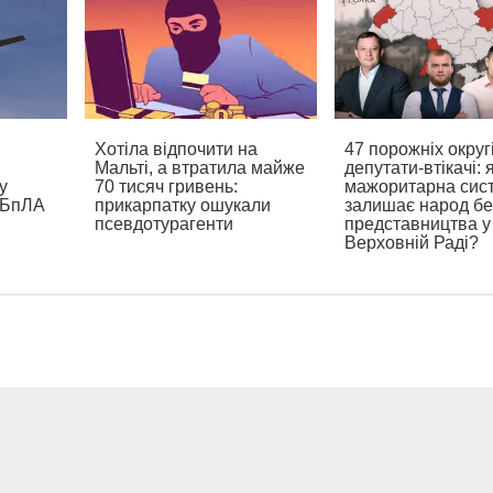
Хотіла відпочити на
47 порожніх округ
Мальті, а втратила майже
депутати-втікачі: 
у
70 тисяч гривень:
мажоритарна сис
и БпЛА
прикарпатку ошукали
залишає народ бе
псевдотурагенти
представництва у
Верховній Раді?