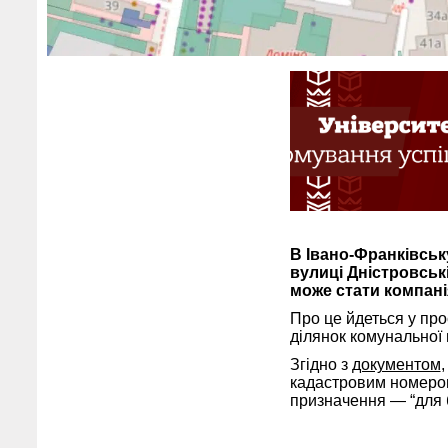
В Івано-Франківськ
вулиці Дністровські
може стати компані
Про це йдеться у про
ділянок комунальної 
Згідно з
документом
кадастровим номером
призначення — “для б