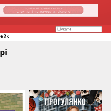
ФЕЙК
рі