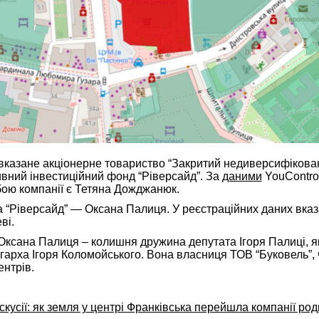
казане акціонерне товариство “Закритий недиверсифікова
вний інвестиційний фонд “Ріверсайд”. За
даними
YouControl
ою компанії є Тетяна Дожджанюк.
а “Ріверсайд” — Оксана Палиця. У реєстраційних даних вка
ві.
 Оксана Палиця – колишня дружина депутата Ігоря Палиці, я
ігарха Ігоря Коломойського. Вона власниця ТОВ “Буковель”,
ентрів.
кусії: як земля у центрі Франківська перейшла компанії ро