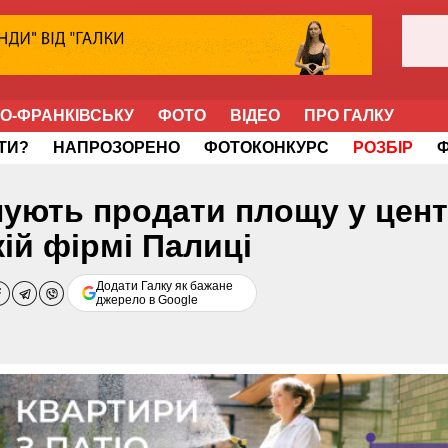
НО-ФРАНКІВСЬКУ
ФОТО
ВІДЕО
ПРО ГАЛКУ
ІТИ?
НАПРОЗОРЕНО
ФОТОКОНКУРС
РОЗБІР
нують продати площу у цент
ій фірмі Палиці
Додати Галку як бажане
джерело в Google