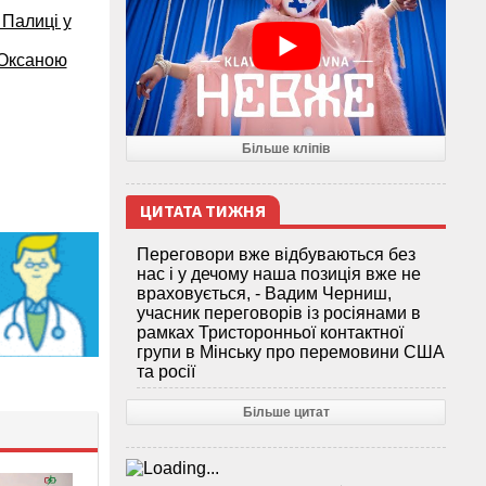
 Палиці у
 Оксаною
Більше кліпів
ЦИТАТА ТИЖНЯ
Переговори вже відбуваються без
нас і у дечому наша позиція вже не
враховується, - Вадим Черниш,
учасник переговорів із росіянами в
рамках Тристоронньої контактної
групи в Мінську про перемовини США
та росії
Більше цитат