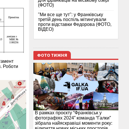
для франківців на міському озері
(ФОТО)
"Ми все ще тут": у Франківську
третій день поспіль мітингували
проти відставки Федорова (ФОТО,
ВІДЕО)
ФОТО ТИЖНЯ
тамент
и. Роботи
В рамках проєкту “Франківськ у
фотографіях 2024” команда “Галки”
зібрала найяскравіші моменти року:
відкриття нових міських просторів,