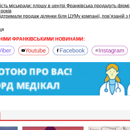
і
ть міськради: площу в центрі Франківська продадуть фірмі
 років
ідтримали продаж ділянки біля ЦУМу компанії, пов’язаній з
ця
НІМИ ФРАНКІВСЬКИМИ НОВИНАМИ:
Viber
Youtube
Facebook
Instagram