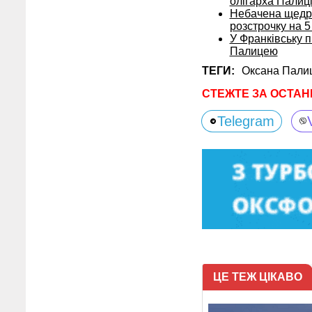
олігарха Палиц
Небачена щедріс
розстрочку на 5
У Франківську п
Палицею
ТЕГИ:
Оксана Пали
СТЕЖТЕ ЗА ОСТАН
Telegram
ЦЕ ТЕЖ ЦІКАВО