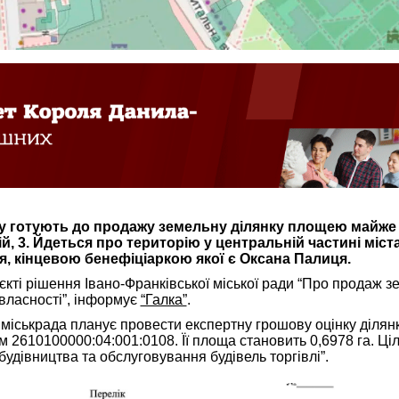
у готують до продажу земельну ділянку площею майже 0
й, 3. Йдеться про територію у центральній частині міст
я, кінцевою бенефіціаркою якої є Оксана Палиця.
єкті рішення Івано-Франківської міської ради “Про продаж 
власності”, інформує
“Галка”
.
, міськрада планує провести експертну грошову оцінку ділянк
 2610100000:04:001:0108. Її площа становить 0,6978 га. Ці
удівництва та обслуговування будівель торгівлі”.