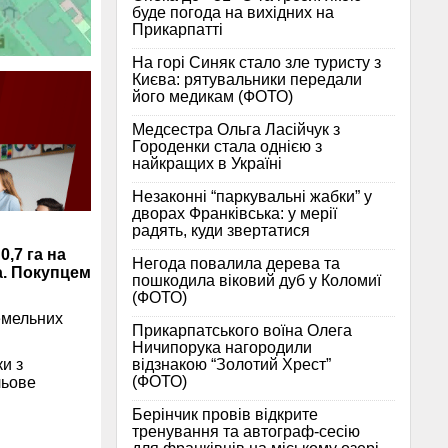
буде погода на вихідних на
Прикарпатті
На горі Синяк стало зле туристу з
Києва: рятувальники передали
його медикам (ФОТО)
Медсестра Ольга Ласійчук з
Городенки стала однією з
найкращих в Україні
Незаконні “паркувальні жабки” у
дворах Франківська: у мерії
радять, куди звертатися
,7 га на
Негода повалила дерева та
а. Покупцем
пошкодила віковий дуб у Коломиї
(ФОТО)
земельних
Прикарпатського воїна Олега
Ничипорука нагородили
відзнакою “Золотий Хрест”
и з
(ФОТО)
льове
Берінчик провів відкрите
тренування та автограф-сесію