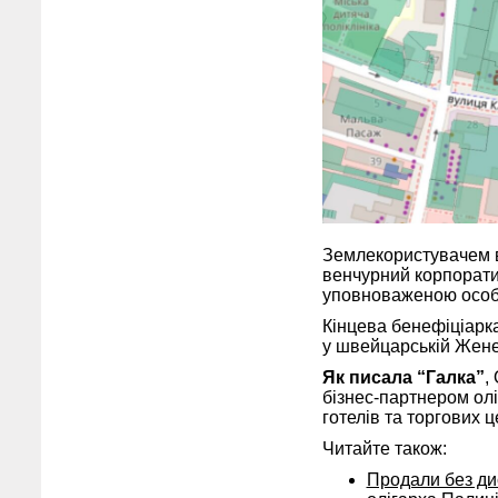
Землекористувачем в
венчурний корпорати
уповноваженою особ
Кінцева бенефіціарк
у швейцарській Жене
Як писала “Галка”
,
бізнес-партнером ол
готелів та торгових ц
Читайте також:
Продали без дис