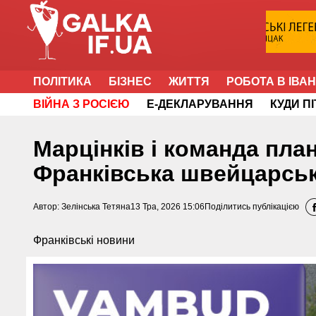
ПОЛІТИКА
БІЗНЕС
ЖИТТЯ
РОБОТА В ІВА
ВІЙНА З РОСІЄЮ
Е-ДЕКЛАРУВАННЯ
КУДИ П
Марцінків і команда пла
Франківська швейцарськ
Автор:
Зелінська Тетяна
13 Тра, 2026 15:06
Поділитись публікацією
Франківські новини