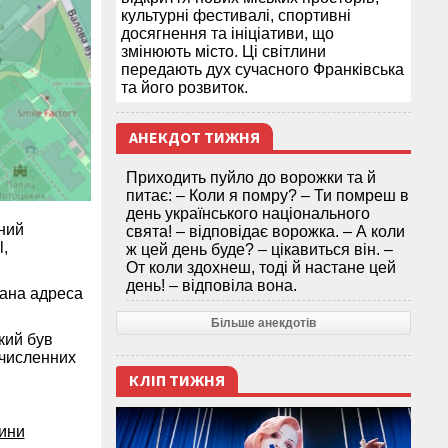
культурні фестивалі, спортивні
досягнення та ініціативи, що
змінюють місто. Ці світлини
передають дух сучасного Франківська
та його розвиток.
АНЕКДОТ ТИЖНЯ
Приходить пуйло до ворожки та й
питає: – Коли я помру? – Ти помреш в
день українського національного
ний
свята! – відповідає ворожка. – А коли
,
ж цей день буде? – цікавиться він. –
От коли здохнеш, тоді й настане цей
день! – відповіла вона.
зана адреса
Більше анекдотів
кий був
 численних
КЛІП ТИЖНЯ
дини