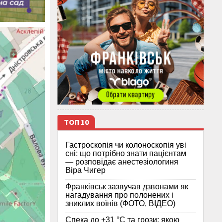
ТОП 10
Гастроскопія чи колоноскопія уві
сні: що потрібно знати пацієнтам
— розповідає анестезіологиня
Віра Чигер
Франківськ зазвучав дзвонами як
нагадування про полонених і
зниклих воїнів (ФОТО, ВІДЕО)
Спека до +31 °C та грози: якою