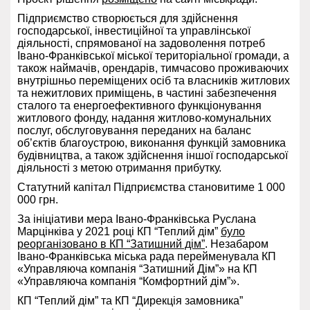
Підприємство створюється для здійснення
господарської, інвестиційної та управлінської
діяльності, спрямованої на задоволення потреб
Івано-Франківської міської територіальної громади, а
також наймачів, орендарів, тимчасово проживаючих
внутрішньо переміщених осіб
та власників житлових
та нежитлових приміщень, в частині забезпечення
сталого та енергоефективного функціонування
житлового фонду, надання житлово-комунальних
послуг, обслуговування переданих на баланс
об’єктів благоустрою, виконання функцій замовника
будівництва, а також
здійснення іншої господарської
діяльності з метою отримання прибутку.
Статутний капітал Підприємства становитиме 1 000
000 грн.
За ініціативи мера Івано-Франківська Руслана
Марцінківа у 2021 році КП “Теплий дім”
було
реорганізовано в КП “Затишний дім”
. Незабаром
Івано-Франківська міська рада перейменувала КП
«Управляюча компанія “Затишний Дім”» на КП
«Управляюча компанія “Комфортний дім”».
КП “Теплий дім” та КП “Дирекція замовника”