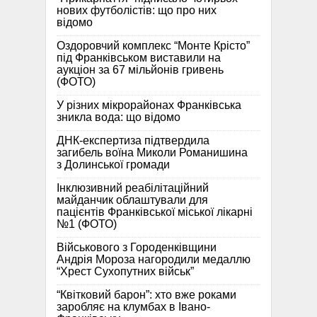
нових футболістів: що про них
відомо
Оздоровчий комплекс “Монте Крісто”
під Франківськом виставили на
аукціон за 67 мільйонів гривень
(ФОТО)
У різних мікрорайонах Франківська
зникла вода: що відомо
ДНК-експертиза підтвердила
загибель воїна Миколи Романишина
з Долинської громади
Інклюзивний реабілітаційний
майданчик облаштували для
пацієнтів Франківської міської лікарні
№1 (ФОТО)
Військового з Городенківщини
Андрія Мороза нагородили медаллю
“Хрест Сухопутних військ”
“Квітковий барон”: хто вже роками
заробляє на клумбах в Івано-