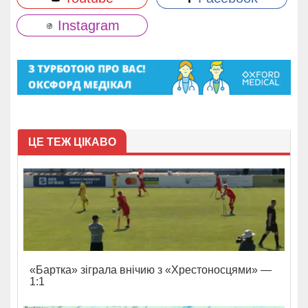
Instagram
ЦЕ ТЕЖ ЦІКАВО
«Бартка» зіграла внічию з «Хрестоносцями» —
1:1