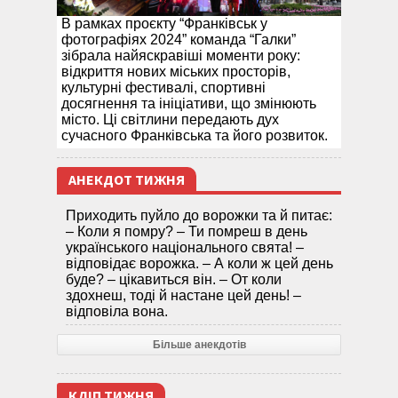
В рамках проєкту “Франківськ у
фотографіях 2024” команда “Галки”
зібрала найяскравіші моменти року:
відкриття нових міських просторів,
культурні фестивалі, спортивні
досягнення та ініціативи, що змінюють
місто. Ці світлини передають дух
сучасного Франківська та його розвиток.
АНЕКДОТ ТИЖНЯ
Приходить пуйло до ворожки та й питає:
– Коли я помру? – Ти помреш в день
українського національного свята! –
відповідає ворожка. – А коли ж цей день
буде? – цікавиться він. – От коли
здохнеш, тоді й настане цей день! –
відповіла вона.
Більше анекдотів
КЛІП ТИЖНЯ