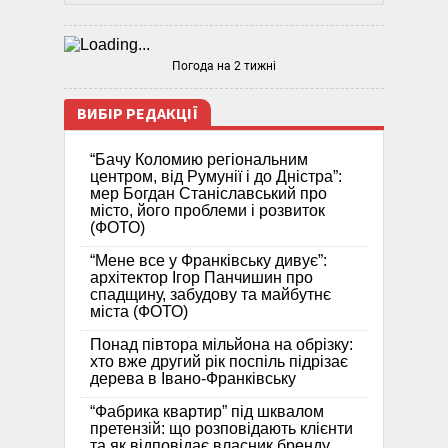
Погода на 2 тижні
ВИБІР РЕДАКЦІЇ
“Бачу Коломию регіональним
центром, від Румунії і до Дністра”:
мер Богдан Станіславський про
місто, його проблеми і розвиток
(ФОТО)
“Мене все у Франківську дивує”:
архітектор Ігор Панчишин про
спадщину, забудову та майбутнє
міста (ФОТО)
Понад півтора мільйона на обрізку:
хто вже другий рік поспіль підрізає
дерева в Івано-Франківську
“Фабрика квартир” під шквалом
претензій: що розповідають клієнти
та як відповідає власник бренду