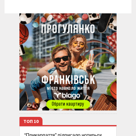
ТОП 10
“Прикарпаття” підписало чотирьох