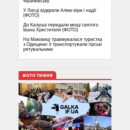
Франківську
У Лисці відкрили Алею віри і надії
(ФОТО)
До Калуша передали мощі святого
Івана Хрестителя (ФОТО)
На Маковиці травмувалася туристка
з Одещини: її транспортували гірські
рятувальники
ФОТО ТИЖНЯ