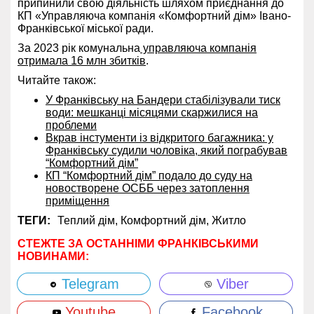
припинили свою діяльність шляхом приєднання до
КП «Управляюча компанія «Комфортний дім» Івано-
Франківської міської ради.
За 2023 рік комунальна
управляюча компанія
отримала 16 млн збитків
.
Читайте також:
У Франківську на Бандери стабілізували тиск
води: мешканці місяцями скаржилися на
проблеми
Вкрав інстументи із відкритого багажника: у
Франківську судили чоловіка, який пограбував
“Комфортний дім”
КП “Комфортний дім” подало до суду на
новостворене ОСББ через затоплення
приміщення
ТЕГИ:
Теплий дім,
Комфортний дім,
Житло
СТЕЖТЕ ЗА ОСТАННІМИ ФРАНКІВСЬКИМИ
НОВИНАМИ:
Telegram
Viber
Youtube
Facebook