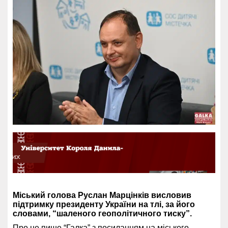
Міський голова Руслан Марцінків висловив
підтримку президенту України на тлі, за його
словами, “шаленого геополітичного тиску”.
Про це пише
“Галка”
з
посиланням
на міського