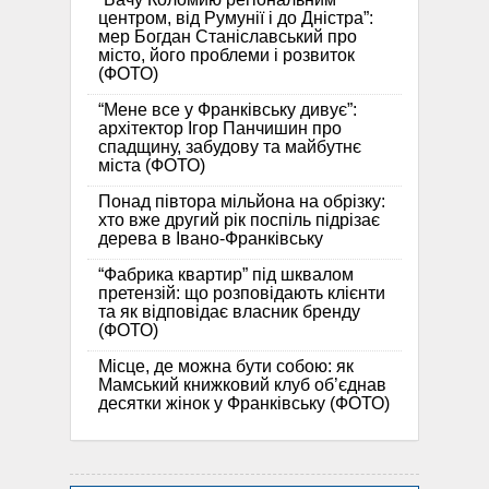
центром, від Румунії і до Дністра”:
мер Богдан Станіславський про
місто, його проблеми і розвиток
(ФОТО)
“Мене все у Франківську дивує”:
архітектор Ігор Панчишин про
спадщину, забудову та майбутнє
міста (ФОТО)
Понад півтора мільйона на обрізку:
хто вже другий рік поспіль підрізає
дерева в Івано-Франківську
“Фабрика квартир” під шквалом
претензій: що розповідають клієнти
та як відповідає власник бренду
(ФОТО)
Місце, де можна бути собою: як
Мамський книжковий клуб об’єднав
десятки жінок у Франківську (ФОТО)