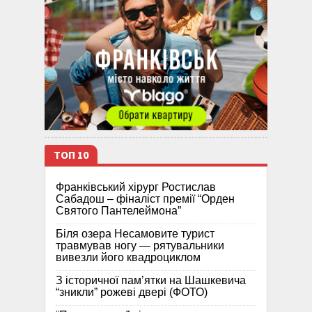
ТОП 10
Франківський хірург Ростислав
Сабадош – фіналіст премії “Орден
Святого Пантелеймона”
Біля озера Несамовите турист
травмував ногу — рятувальники
вивезли його квадроциклом
З історичної памʼятки на Шашкевича
“зникли” рожеві двері (ФОТО)