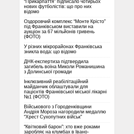
“Прикарпаття” підписало чотирьох
нових футболістів: що про них
відомо
Оздоровчий комплекс “Монте Крісто”
під Франківськом виставили на
аукціон за 67 мільйонів гривень
(ФОТО)
У різних мікрорайонах Франківська
зникла вода: що відомо
ДНК-експертиза підтвердила
загибель воїна Миколи Романишина
з Долинської громади
Інклюзивний реабілітаційний
майданчик облаштували для
пацієнтів Франківської міської лікарні
№1 (ФОТО)
Військового з Городенківщини
Андрія Мороза нагородили медаллю
“Хрест Сухопутних військ”
“Квітковий барон”: хто вже роками
заробляє на клумбах в Івано-