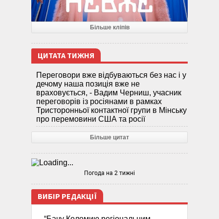
Більше кліпів
ЦИТАТА ТИЖНЯ
Переговори вже відбуваються без нас і у
дечому наша позиція вже не
враховується, - Вадим Черниш, учасник
переговорів із росіянами в рамках
Тристоронньої контактної групи в Мінську
про перемовини США та росії
Більше цитат
Погода на 2 тижні
ВИБІР РЕДАКЦІЇ
“Бачу Коломию регіональним