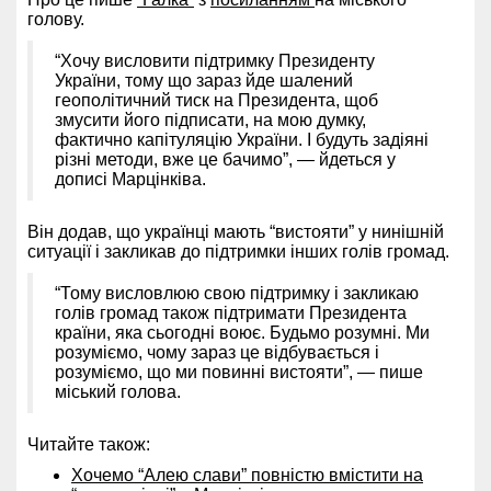
голову.
“Хочу висловити підтримку Президенту
України, тому що зараз йде шалений
геополітичний тиск на Президента, щоб
змусити його підписати, на мою думку,
фактично капітуляцію України. І будуть задіяні
різні методи, вже це бачимо”, — йдеться у
дописі Марцінківа.
Він додав, що українці мають “вистояти” у нинішній
ситуації і закликав до підтримки інших голів громад.
“Тому висловлюю свою підтримку і закликаю
голів громад також підтримати Президента
країни, яка сьогодні воює. Будьмо розумні. Ми
розуміємо, чому зараз це відбувається і
розуміємо, що ми повинні вистояти”, — пише
міський голова.
Читайте також:
Хочемо “Алею слави” повністю вмістити на