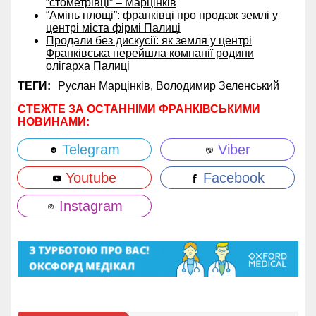
“стометрівці” – Марцінків
“Амінь площі”: франківці про продаж землі у
центрі міста фірмі Палиці
Продали без дискусії: як земля у центрі
Франківська перейшла компанії родини
олігарха Палиці
ТЕГИ:
Руслан Марцінків,
Володимир Зеленський
СТЕЖТЕ ЗА ОСТАННІМИ ФРАНКІВСЬКИМИ
НОВИНАМИ:
Telegram
Viber
Youtube
Facebook
Instagram