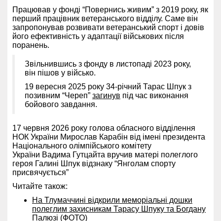
Працював у фонді “Повернись живим” з 2019 року, як
перший працівник ветеранського відділу. Саме він
запропонував розвивати ветеранський спорт і довів
його ефективність у адаптації військових після
поранень.
Звільнившись з фонду в листопаді 2023 року,
він пішов у військо.
19 вересня 2025 року 34-річний Тарас Шпук з
позивним “Череп”
загинув
під час виконання
бойового завдання.
17 червня 2026 року голова обласного відділення
НОК України Мирослав Карабін від імені президента
Національного олімпійського комітету
України Вадима Гутцайта вручив матері полеглого
героя Галині Шпук відзнаку “Янголам спорту
присвячується”
Читайте також:
На Тлумаччині відкрили меморіальні дошки
полеглим захисникам Тарасу Шпуку та Богдану
Палюзі (ФОТО)