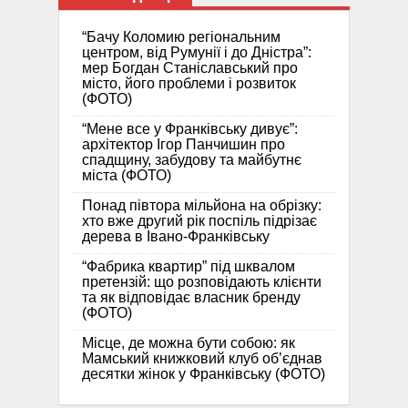
“Бачу Коломию регіональним
центром, від Румунії і до Дністра”:
мер Богдан Станіславський про
місто, його проблеми і розвиток
(ФОТО)
“Мене все у Франківську дивує”:
архітектор Ігор Панчишин про
спадщину, забудову та майбутнє
міста (ФОТО)
Понад півтора мільйона на обрізку:
хто вже другий рік поспіль підрізає
дерева в Івано-Франківську
“Фабрика квартир” під шквалом
претензій: що розповідають клієнти
та як відповідає власник бренду
(ФОТО)
Місце, де можна бути собою: як
Мамський книжковий клуб об’єднав
десятки жінок у Франківську (ФОТО)