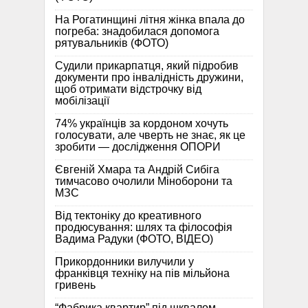
На Рогатинщині літня жінка впала до
погреба: знадобилася допомога
рятувальників (ФОТО)
Судили прикарпатця, який підробив
документи про інвалідність дружини,
щоб отримати відстрочку від
мобілізації
74% українців за кордоном хочуть
голосувати, але чверть не знає, як це
зробити — дослідження ОПОРИ
Євгеній Хмара та Андрій Сибіга
тимчасово очолили Міноборони та
МЗС
Від тектоніку до креативного
продюсування: шлях та філософія
Вадима Радуки (ФОТО, ВІДЕО)
Прикордонники вилучили у
франківця техніку на пів мільйона
гривень
“Фабрика квартир” під шквалом