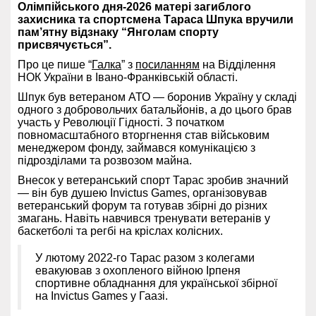
Олімпійського дня-2026 матері загиблого
захисника та спортсмена Тараса Шпука вручили
пам’ятну відзнаку “Янголам спорту
присвячується”.
Про це пише “
Галка
” з
посиланням
на Відділення
НОК України в Івано-Франківській області.
Шпук був ветераном АТО — боронив Україну у складі
одного з добровольчих батальйонів, а до цього брав
участь у Революції Гідності. З початком
повномасштабного вторгнення став військовим
менеджером фонду, займався комунікацією з
підрозділами та розвозом майна.
Внесок у ветеранський спорт Тарас зробив значний
— він був душею Invictus Games, організовував
ветеранський форум та готував збірні до різних
змагань. Навіть навчився тренувати ветеранів у
баскетболі та регбі на кріслах колісних.
У лютому 2022-го Тарас разом з колегами
евакуював з охопленого війною Ірпеня
спортивне обладнання для української збірної
на Invictus Games у Гаазі.