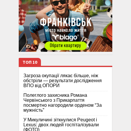
ТОП 10
Загроза окупації лякає більше, ніж
обстріли — результати дослідження
ВПО від ОПОРИ
Полеглого захисника Романа
Червінського з Прикарпаття
посмертно нагородили орденом “За
мужність”
У Микуличині зіткнулися Peugeot і
Lexus: двох людей госпіталізували
(ФОТО)