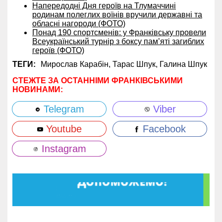
Напередодні Дня героїв на Тлумаччині
родинам полеглих воїнів вручили державні та
обласні нагороди (ФОТО)
Понад 190 спортсменів: у Франківську провели
Всеукраїнський турнір з боксу пам’яті загиблих
героїв (ФОТО)
ТЕГИ:
Мирослав Карабін,
Тарас Шпук,
Галина Шпук
СТЕЖТЕ ЗА ОСТАННІМИ ФРАНКІВСЬКИМИ
НОВИНАМИ:
Telegram
Viber
Youtube
Facebook
Instagram