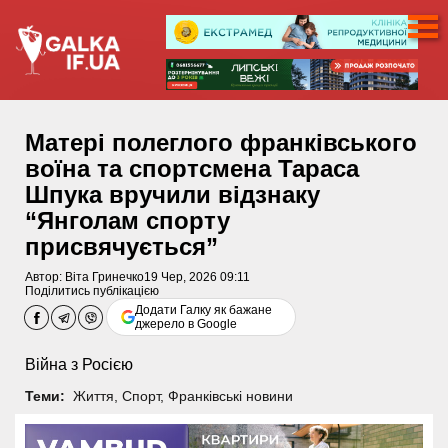
Матері полеглого франківського
воїна та спортсмена Тараса
Шпука вручили відзнаку
“Янголам спорту
присвячується”
Автор:
Віта Гринечко
19 Чер, 2026 09:11
Поділитись публікацією
Додати Галку як бажане
джерело в Google
Війна з Росією
Теми:
Життя
,
Спорт
,
Франківські новини