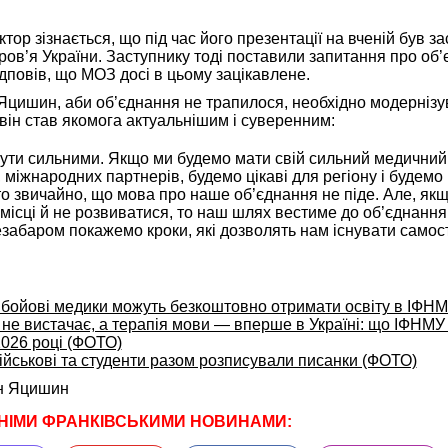
ор зізнається, що під час його презентації на вченій був за
ров’я України. Заступнику тоді поставили запитання про об
дповів, що МОЗ досі в цьому зацікавлене.
Яцишин, аби об’єднання не трапилося, необхідно модернізу
 він став якомога актуальнішим і суверенним:
бути сильними. Якщо ми будемо мати свій сильний медичний 
, міжнародних партнерів, будемо цікаві для регіону і будемо
то звичайно, що мова про наше об’єднання не піде. Але, як
місці й не розвиватися, то наш шлях вестиме до об’єднання
езабаром покажемо кроки, які дозволять нам існувати самос
 бойові медики можуть безкоштовно отримати освіту в ІФН
 не вистачає, а терапія мови — вперше в Україні: що ІФНМУ
2026 році (ФОТО)
ійськові та студенти разом розписували писанки (ФОТО)
н Яцишин
НІМИ ФРАНКІВСЬКИМИ НОВИНАМИ: