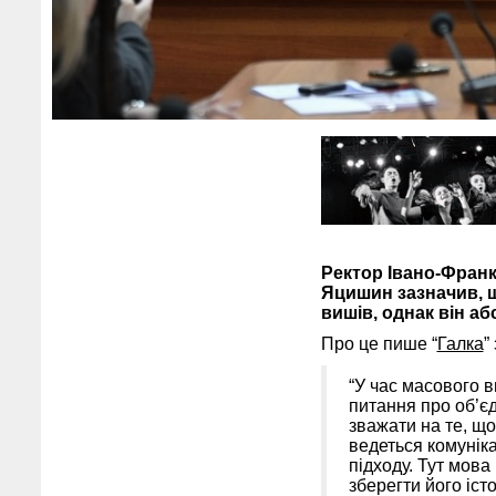
Ректор Івано-Франк
Яцишин зазначив, щ
вишів, однак він а
Про це пише “
Галка
”
“У час масового в
питання про об’єд
зважати на те, що
ведеться комуніка
підходу. Тут мова
зберегти його іст