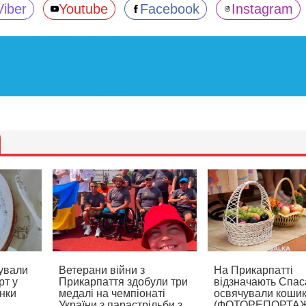
Viber
Youtube
Facebook
Instagram
ували
Ветерани війни з
На Прикарпатті
рт у
Прикарпаття здобули три
відзначають Спаса
нки
медалі на чемпіонаті
освячували коши
України з парастрільби з
(ФОТОРЕПОРТА