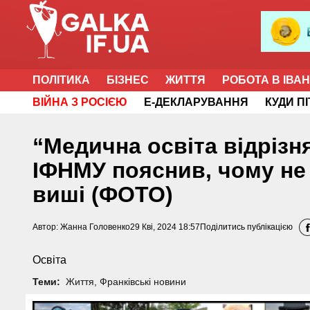
ПОЛІТИКА
БІЗНЕС
ЖИТТЯ
РОБОТА В ІВА
ВІЙНА З РОСІЄЮ
Е-ДЕКЛАРУВАННЯ
КУДИ П
“Медична освіта відрізн
ІФНМУ пояснив, чому не 
виші (ФОТО)
Автор:
Жанна Головенко
29 Кві, 2024 18:57
Поділитись публікацією
Освіта
Теми:
Життя
,
Франківські новини