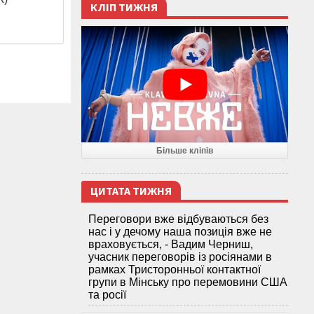
КЛІП ТИЖНЯ
Більше кліпів
ЦИТАТА ТИЖНЯ
Переговори вже відбуваються без
нас і у дечому наша позиція вже не
враховується, - Вадим Черниш,
учасник переговорів із росіянами в
рамках Тристоронньої контактної
групи в Мінську про перемовини США
та росії