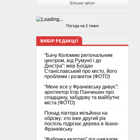
Більше цитат
Погода на 2 тижні
ВИБІР РЕДАКЦІЇ
“Бачу Коломию регіональним
центром, від Румунії і до
Дністра”: мер Богдан
Станіславський про місто, його
проблеми і розвиток (ФОТО)
“Мене все у Франківську дивує”:
архітектор Ігор Панчишин про
спадщину, забудову та майбутнє
міста (ФОТО)
Понад півтора мільйона на
обрізку: хто вже другий рік
поспіль підрізає дерева в Івано-
Франківську
“Фабрика квартир” під шквалом