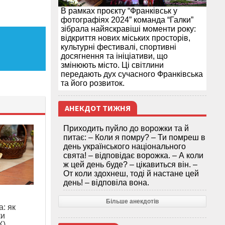
В рамках проєкту “Франківськ у
фотографіях 2024” команда “Галки”
зібрала найяскравіші моменти року:
відкриття нових міських просторів,
культурні фестивалі, спортивні
досягнення та ініціативи, що
змінюють місто. Ці світлини
передають дух сучасного Франківська
та його розвиток.
АНЕКДОТ ТИЖНЯ
Приходить пуйло до ворожки та й
питає: – Коли я помру? – Ти помреш в
день українського національного
свята! – відповідає ворожка. – А коли
ж цей день буде? – цікавиться він. –
От коли здохнеш, тоді й настане цей
день! – відповіла вона.
Більше анекдотів
: як
ки
Ж)