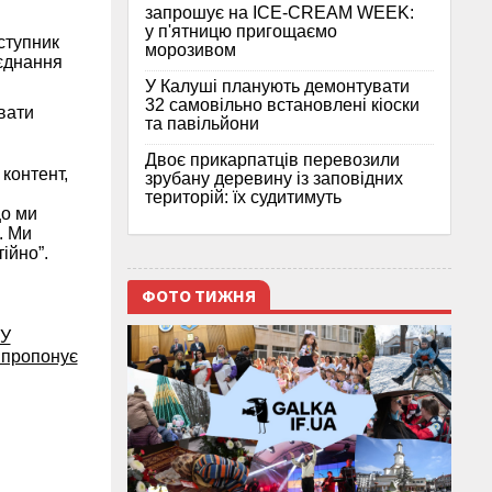
запрошує на ICE-CREAM WEEK:
у п'ятницю пригощаємо
ступник
морозивом
’єднання
У Калуші планують демонтувати
32 самовільно встановлені кіоски
вати
та павільйони
Двоє прикарпатців перевозили
контент,
зрубану деревину із заповідних
територій: їх судитимуть
що ми
. Ми
тійно”.
ФОТО ТИЖНЯ
МУ
 пропонує