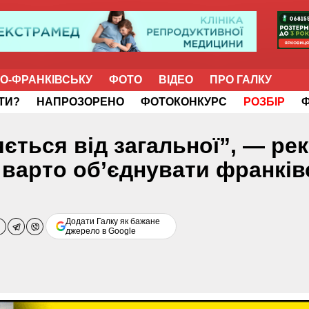
НО-ФРАНКІВСЬКУ
ФОТО
ВІДЕО
ПРО ГАЛКУ
ІТИ?
НАПРОЗОРЕНО
ФОТОКОНКУРС
РОЗБІР
яється від загальної”, — ре
варто об’єднувати франків
Додати Галку як бажане
джерело в Google