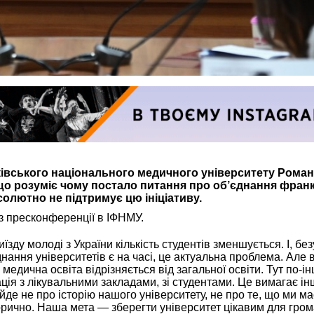
івського національного медичного університету Роман
о розуміє чому постало питання про об’єднання франк
бсолютно не підтримує цю ініціативу.
 з пресконференції в ІФНМУ.
иїзду молоді з України кількість студентів зменшується. І, бе
нання університетів є на часі, це актуальна проблема. Але 
 медична освіта відрізняється від загальної освіти. Тут по-і
ція з лікувальними закладами, зі студентами. Це вимагає ін
 йде не про історію нашого університету, не про те, що ми м
орично. Наша мета — зберегти університет цікавим для гром