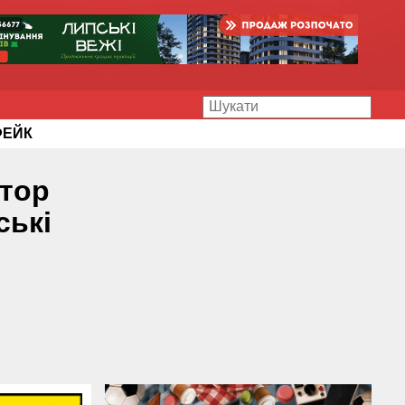
ФЕЙК
ктор
ські