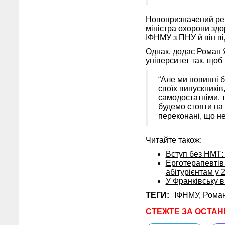
Новопризначений рект
міністра охорони здо
ІФНМУ з ПНУ й він ві
Однак, додає Роман 
університет так, щоб
“Але ми повинні 
своїх випускників
самодостатніми, 
будемо стояти на 
переконані, що н
Читайте також:
Вступ без НМТ:
Ерготерапевтів
абітурієнтам у 
У Франківську в
ТЕГИ:
ІФНМУ,
Рома
СТЕЖТЕ ЗА ОСТАН